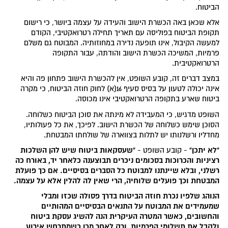
הביטוח.
אלא שכאן באה הכשרת הישוב והעידה על עצמה ביושר, כי רישום
תקופת הביטוח בפוליסה עם תאריך תחילה רטרואקטיבי, הקודם
למעשה הקיבול, אינו תופעה נדירה במחוזותיה. המבוטח גם משלם
פרמיות, המשיכה הכשרת הישוב והודתה, עבור התקופה
הרטרואקטיבית.
במצב דברים זה, קובע השופט, אין להכשרת הישוב פתחון פה והיא
אינה יכולה לטעון על בסיס סעיף 16(א) לחוק חוזה הביטוח, כי מקרה
ביטוח שארע בתקופה הרטרואקטיבי אינו מכוסה.
השופט מדגיש, כי המעבידה לא מינתה את סוכן הביטוח כשלוחה.
הסוכן שימש כשלוחה של הכשרת הישוב. לפיכך, את כל פעולותיו,
מחדליו ורשלנותו יש לתלות בצווארה של שולחתו המבטחת.
"לא יתכן"
"שעסקאות ביטוח שיש להן השלכות
- קובע השופט -
רציניות והכרוכות בסכומים ניכרים תבוצענה כלאחר יד, באורח כה
רשלני, ובלא שיינתנו למבוטח כל הסברים בסיסיים. אם כך פועלת
המבטחת וכך פועלים שלוחיה, הרי שאין לה להלין אלא על עצמה.
הנוהג שלפיו נכרת חוזה הביטוח בדרך פסולה שכזו ומבלי
שמעמידים את המבוטח על התנאים הבסיסיים המהותיים
והחשובים, כאשר המטרה העיקרית הנה להשיג עסקת ביטוח
ולקבל את תשלומי הפרמיות, ורק לאחר מכן כשמתרחש אירוע