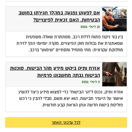
אם לפעוט נפגעה במהלך חגירתו במושב
הבטיחות. האם זכאית לפיצויים?
12 ליולי 2026
בין בור ניקוז פתוח לדלת רכב, מסתתרת שאלה משפטית
שמאתגרת את גבולות חוק הפיצויים. מקרה יומיומי הפך לזירת
מחלוקת עקרונית: מתי מתחיל ומסתיים "שימוש" ברכב.
אזרח ותיק ביקש מידע מהר הביטוח. סוכנות
הביטוח גבתה מחשבונו פרמיות
5 ליולי 2026
אזרח ותיק, נכנס ל"הר הביטוח" כדי למצוא מידע כיצד להשיג
אישור על היעדר תביעות. הוא יצא משם, מבלי להבין כי רכש
פוליסת ביטוח חדשה ונתן הוראת קבע חודשית.
לכל עדכוני האתר