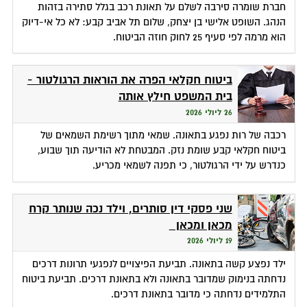
חברת שומרה סירבה לשלם על תאונת רכב בגלל סתירה בזהות
הנהג. השופט אלישי בן יצחק, שלום תל אביב קבע: לא כל אי-דיוק
הוא מרמה לפי סעיף 25 לחוק חוזה הביטוח.
ביטוח חקלאי הפרה את הוראות הרגולטור -
בית המשפט חילץ אותה
26 ליולי 2026
רכבה של רות נפגע בתאונה. שמאי מתוך רשימת השמאים של
ביטוח חקלאי קבע שומת נזק. המבטחת לא הודיעה תוך שבוע,
כנדרש על ידי הרגולטור, כי תפנה לשמאי מכריע.
שני פסקי דין סותרים, וילד נכה שנותר קרח
מכאן ומכאן
19 ליולי 2026
ילד נפצע קשה בתאונה. תביעת הפיצויים לנפגעי תרונות דרכים
נדחתה בנימוק שמדובר בתאונה ולא בתאונת דרכים. תביעת ביטוח
התלמידים נדחתה כי מדובר בתאונת דרכים.