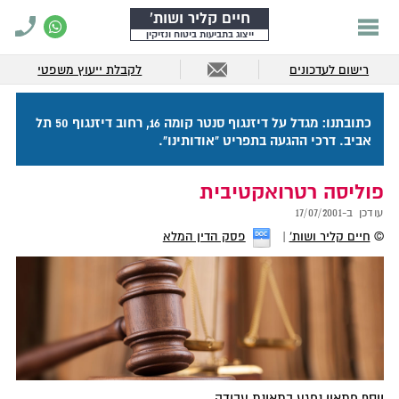
חיים קליר ושות'
ייצוג בתביעות ביטוח ונזיקין
רישום לעדכונים
לקבלת ייעוץ משפטי
כתובתנו: מגדל על דיזנגוף סנטר קומה 16, רחוב דיזנגוף 50 תל
אביב. דרכי ההגעה בתפריט "אודותינו".
פוליסה רטרואקטיבית
עודכן ב-
17/07/2001
©
חיים קליר ושות'
פסק הדין המלא
יוסף פתאון נפגע בתאונת עבודה.