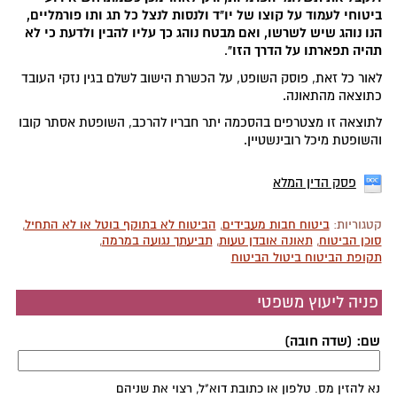
ביטוחי לעמוד על קוצו של יו"ד ולנסות לנצל כל תג ותו פורמליים,
הנו נוהג שיש לשרשו, ואם מבטח נוהג כך עליו להבין ולדעת כי לא
תהיה תפארתו על הדרך הזו"
.
לאור כל זאת, פוסק השופט, על הכשרת הישוב לשלם בגין נזקי העובד
כתוצאה מהתאונה.
לתוצאה זו מצטרפים בהסכמה יתר חבריו להרכב, השופטת אסתר קובו
והשופטת מיכל רובינשטיין.
פסק הדין המלא
קטגוריות:
ביטוח חבות מעבידים
,
הביטוח לא בתוקף בוטל או לא התחיל
,
סוכן הביטוח
,
תאונה אובדן טעות
,
תביעתך נגועה במרמה
,
תקופת הביטוח ביטול הביטוח
פניה ליעוץ משפטי
שם: (שדה חובה)
נא להזין מס. טלפון או כתובת דוא"ל, רצוי את שניהם