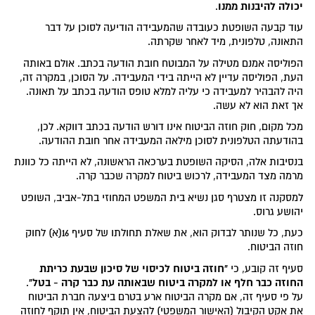
יכולה להיבנות ממנו
.
עוד קבעה השופטת כעובדה שהמעבידה הודיעה לסוכן על דבר
התאונה, טלפונית, מיד לאחר שקרתה.
הפוליסה אמנם מטילה על המבוטח חובת הודעה בכתב. אולם באותה
העת, הפוליסה עדיין לא הייתה בידי המעבידה. על הסוכן, במקרה זה,
היה להבהיר למעבידה כי עליה למלא טופס הודעה בכתב על תאונה.
אך זאת הוא לא עשה.
מכל מקום, חוק חוזה הביטוח אינו דורש הודעה בכתב דווקא. לכן,
בהודעתה הטלפונית לסוכן מילאה המעבידה אחר חובת ההודעה.
בנסיבות אלה, הסיקה השופטת בערכאה הראשונה, לא הייתה כל כוונת
מרמה מצד המעבידה, לרכוש ביטוח למקרה שכבר קרה.
למסקנה זו מצטרף סגן נשיא בית המשפט המחוזי בתל-אביב, השופט
יהושע גרוס.
כעת, כל שנותר לבדוק הוא, את שאלת תחולתו של סעיף 16(א) לחוק
חוזה הביטוח.
"חוזה ביטוח לכיסוי של סיכון שבעת כריתת
סעיף זה קובע, כי
החוזה כבר חלף או למקרה ביטוח שבאותה עת כבר קרה - בטל"
.
על פי סעיף זה, אם מקרה הביטוח ארע בטרם ביצעה חברת הביטוח
את אקט הקיבול (האישור המשפטי) להצעת הביטוח, אין תוקף לחוזה