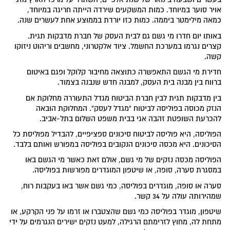
אויר סוער במיוחד. כמות המשקעים שירדה הייתה חריגה במיוחד,
כמאה מילימטר ביממה. כמות כזו יורדת בממוצע אחת לעשרים שנה.
באותו יום חדרו מי גשם גם לבית העסק של חברת מדבקות תגית.
קצרים נגרמו במערכת החשמל. ציוד אלקטרוני, מחשבים וריהוט ניזוקו
קשה.
חדירת מי הגשם התאפשרה כתוצאה מחיבור קלוקל ופגם באיטום
ברווח בין מבנה בית העסק, למבנה חדש שנבנה בצמוד.
בין מדבקות תגית לבין חברת הביטוח מגדל התעוררה מחלוקת אם
הנזק מכוסה בפוליסה לביטוח "מגדל לעסק". המחלוקת הובאה
להכרעת השופטת זהבה אגי בבית משפט השלום בתל-אביב.
הפוליסה, היא פוליסה לביטוח סיכונים ספציפיים, להבדיל מפוליסת כל
הסיכונים. היא מכסה סיכונים הנקובים בפוליסה במפורש ואותם בלבד.
הפוליסה מכסה נזקים של מי גשם, אולם זאת כאשר מי הגשם באו
במסגרת סערה, סופה, או שיטפון המוגדרים מפורשות בפוליסה.
סערה או סופה, מוגדרים בפוליסה, כמי גשם אשר באו בעקבות רוח,
שמהירותה עולה על 34 קשר.
שיטפון, מוגדר בפוליסה כמי גשם שהצטברו או זרמו על פני הקרקע, או
מתחת לה, מחוץ לזרימתם הרגילה, למעט נזקים ישירים הנגרמים על ידי