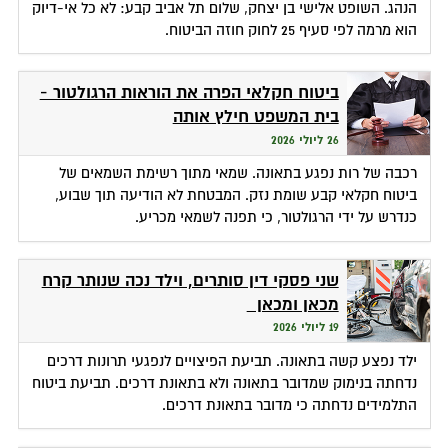
הנהג. השופט אלישי בן יצחק, שלום תל אביב קבע: לא כל אי-דיוק
הוא מרמה לפי סעיף 25 לחוק חוזה הביטוח.
ביטוח חקלאי הפרה את הוראות הרגולטור -
בית המשפט חילץ אותה
26 ליולי 2026
רכבה של רות נפגע בתאונה. שמאי מתוך רשימת השמאים של
ביטוח חקלאי קבע שומת נזק. המבטחת לא הודיעה תוך שבוע,
כנדרש על ידי הרגולטור, כי תפנה לשמאי מכריע.
שני פסקי דין סותרים, וילד נכה שנותר קרח
מכאן ומכאן
19 ליולי 2026
ילד נפצע קשה בתאונה. תביעת הפיצויים לנפגעי תרונות דרכים
נדחתה בנימוק שמדובר בתאונה ולא בתאונת דרכים. תביעת ביטוח
התלמידים נדחתה כי מדובר בתאונת דרכים.