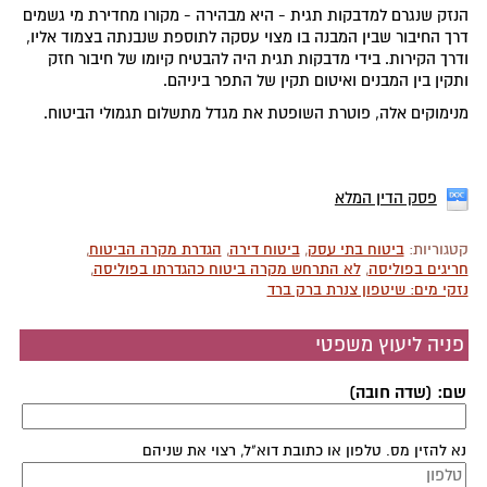
הנזק שנגרם למדבקות תגית - היא מבהירה - מקורו מחדירת מי גשמים
דרך החיבור שבין המבנה בו מצוי עסקה לתוספת שנבנתה בצמוד אליו,
ודרך הקירות. בידי מדבקות תגית היה להבטיח קיומו של חיבור חזק
ותקין בין המבנים ואיטום תקין של התפר ביניהם.
מנימוקים אלה, פוטרת השופטת את מגדל מתשלום תגמולי הביטוח.
פסק הדין המלא
קטגוריות:
ביטוח בתי עסק
,
ביטוח דירה
,
הגדרת מקרה הביטוח
,
חריגים בפוליסה
,
לא התרחש מקרה ביטוח כהגדרתו בפוליסה
,
נזקי מים: שיטפון צנרת ברק ברד
פניה ליעוץ משפטי
שם: (שדה חובה)
נא להזין מס. טלפון או כתובת דוא"ל, רצוי את שניהם