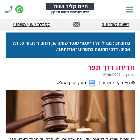
חיים קליר ושות'
ייצוג בתביעות ביטוח ונזיקין
רישום לעדכונים
לקבלת ייעוץ משפטי
כתובתנו: מגדל על דיזנגוף סנטר קומה 16, רחוב דיזנגוף 50 תל
אביב. דרכי ההגעה בתפריט "אודותינו".
חדירה דרך תפר
עודכן ב-
24/06/2001
©
חיים קליר ושות'
פסק הדין המלא
בעשרים ושבעה בינואר של שנת אלפיים, השתרר על מרכז הארץ מזג