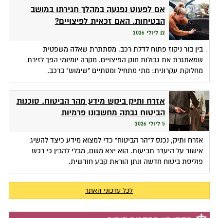
אם לפעוט נפגעה במהלך חגירתו במושב
הבטיחות. האם זכאית לפיצויים?
12 ליולי 2026
בין בור ניקוז פתוח לדלת רכב, מסתתרת שאלה משפטית
שמאתגרת את גבולות חוק הפיצויים. מקרה יומיומי הפך לזירת
מחלוקת עקרונית: מתי מתחיל ומסתיים "שימוש" ברכב.
אזרח ותיק ביקש מידע מהר הביטוח. סוכנות
הביטוח גבתה מחשבונו פרמיות
5 ליולי 2026
אזרח ותיק, נכנס ל"הר הביטוח" כדי למצוא מידע כיצד להשיג
אישור על היעדר תביעות. הוא יצא משם, מבלי להבין כי רכש
פוליסת ביטוח חדשה ונתן הוראת קבע חודשית.
לכל עדכוני האתר