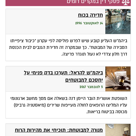
פסקי דין במקרים דומים
חדירה בכוח
14 לאוקטובר 1996
ביהמ"ש העליון קובע שיש לפרש פוליסה לפי עקרון "כיבוד ציפייתו
הסבירה של המבוטח". כך שבמקרה זה חדירת הגנבים לבית הכנסת
דרך חלון צדדי לא נעול תוגדר פריצה.
ביהמ"ש להראל: תערכו בדק פנימי על
יחסכם למבוטחים
5 לנובמבר 2017
השופטת אושרית הובר היימן דנה בשאלה אם מסך מחשב ארגונומי
עליו המליצו הרופאים לחולה מעייפות שרירים (מיאסטניה גרביס)
מכוסה בביטוח בריאות.
מנורה למבוטחת: תוכיחי את מהירות הרוח