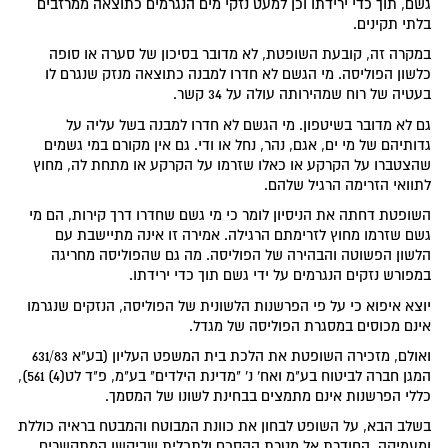
גשם, תוך כדי ירידתו וכן למעט נזקי מים הנגרמים כתוצאה ממרזבים
בלתי תקינים.
במקרה זה, קובעת השופטת, לא מדובר בסיכון של סערה או סופה
כלשון הפוליסה. מי הגשם לא חדרו למבנה כתוצאה מנזק שנגרם לו
בעטיה של רוח שמהירותה עולה על 34 קשר.
גם לא מדובר בשיטפון. מי הגשם לא חדרו למבנה בשל עליה על
גדותיהם של מי ים, אגם, נהר, נחל או ודי. גם אין מקורם במי גשמים
שהצטברו על הקרקע או כאלו שזרמו על הקרקע או מתחת לה, מחוץ
לתוואי הזרימה הרגיל שלהם.
השופטת דחתה את הניסיון לומר כי מי גשם שחדרו דרך קירות, הם מי
גשם שזרמו מחוץ לזרימתם הרגילה. אמירה זו אינה מתיישבת עם
הלשון הפשוטה והבהירה של הפוליסה. מה גם שהפוליסה מחריגה
במפורש נזקים הנגרמים על ידי גשם תוך כדי ירידתו.
יוצא איפוא כי על פי הפרשנות הלשונית של הפוליסה, הנזקים שנגרמו
אינם מכוסים במסגרת הפוליסה של מגדל.
ואולם, מזכירה השופטת את הלכת בית המשפט העליון (בע"א 631/83
המגן חברה לביטוח בע"מ ואח' נ' "מדינת הילדים" בע"מ, פ"ד לט(4) 561),
כללי הפרשנות אינם מתמצים בבחינת לשונו של המסמך.
בשלב הבא, על השופט לבחון את כוונת המבוטח והמבטח בראיה כוללת
ומעמיקה, החודרת אל מטרת ההסכם ולתכלית שביקשו המתקשרים