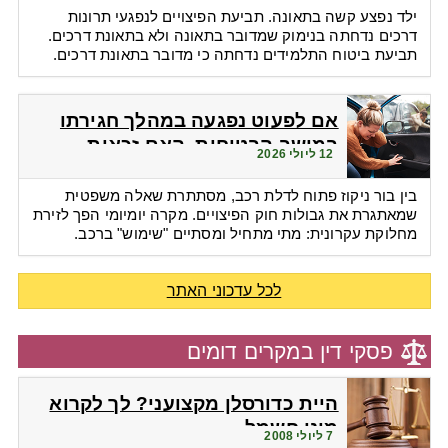
ילד נפצע קשה בתאונה. תביעת הפיצויים לנפגעי תרונות
דרכים נדחתה בנימוק שמדובר בתאונה ולא בתאונת דרכים.
תביעת ביטוח התלמידים נדחתה כי מדובר בתאונת דרכים.
אם לפעוט נפגעה במהלך חגירתו
במושב הבטיחות. האם זכאית
12 ליולי 2026
לפיצויים?
בין בור ניקוז פתוח לדלת רכב, מסתתרת שאלה משפטית
שמאתגרת את גבולות חוק הפיצויים. מקרה יומיומי הפך לזירת
מחלוקת עקרונית: מתי מתחיל ומסתיים "שימוש" ברכב.
לכל עדכוני האתר
פסקי דין במקרים דומים
היית כדורסלן מקצועני? לך לקרוא
מוני חשמל
7 ליולי 2008