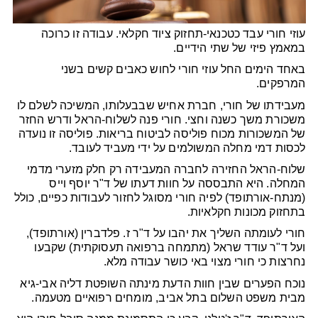
עוזי חורי עבד כטכנאי-תחזוק ציוד חקלאי. עבודה זו כרוכה
במאמץ פיזי של שתי הידיים.
באחד הימים החל עוזי חורי לחוש כאבים קשים בשני
המרפקים.
מעבידתו של חורי, חברת אחיש שבבעלותו, המשיכה לשלם לו
משכורת משך כשנה וחצי. חורי פנה לשלוח-הראל ודרש החזר
של המשכורות מכוח פוליסה לביטוח בריאות. פוליסה זו נועדה
לכסות דמי מחלה המשולמים על ידי מעביד לעובד.
שלוח-הראל החזירה לחברה המעבידה רק חלק מזערי מדמי
המחלה. היא התבססה על חוות דעתו של ד"ר יוסף וייס
(מנתח-אורתופד) לפיה חורי מסוגל לחזור לעבודות כפיים, כולל
בתחזוק מכונות חקלאיות.
חורי לעומתה השליך את יהבו על ד"ר ז. פלדברין (אורתופד),
ועל ד"ר עודד שראל (מתמחה ברפואה תעסוקתית) שקבעו
נחרצות כי חורי מצוי באי כושר עבודה מלא.
נוכח הפערים שבין חוות הדעת מינתה השופטת דליה אבי-גיא
מבית משפט השלום בתל אביב, מומחים רפואיים מטעמה.