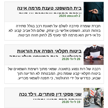
בית המשפט: טענת מרמה אינה
אבקת קסמים שהופכת אי-דיוק
2 לאוגוסט 2026
לפטור מתשלום
חברת שומרה סירבה לשלם על תאונת רכב בגלל סתירה
בזהות הנהג. השופט אלישי בן יצחק, שלום תל אביב קבע: לא
כל אי-דיוק הוא מרמה לפי סעיף 25 לחוק חוזה הביטוח.
ביטוח חקלאי הפרה את הוראות
הרגולטור - בית המשפט חילץ אותה
26 ליולי 2026
רכבה של רות נפגע בתאונה. שמאי מתוך רשימת השמאים של
ביטוח חקלאי קבע שומת נזק. המבטחת לא הודיעה תוך
שבוע, כנדרש על ידי הרגולטור, כי תפנה לשמאי מכריע.
שני פסקי דין סותרים, וילד נכה
שנותר קרח מכאן ומכאן
19 ליולי 2026