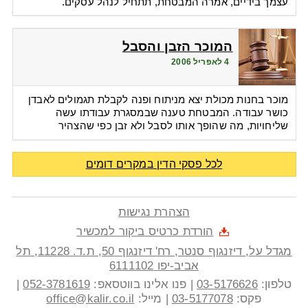
עצמך בידיים, אמרה המבטחת, תתחיל לנהל עסקים.
המוכר הזבן והסבל
4 לאפריל 2006
מוכר בחנות מכולת יצא מניתוח ופנה לקבלת תגמולים לאבדן
כושר עבודה. המבטחת טענה שבמסגרת עבודתו עשה
שליחויות, מה שהופך אותו לסבל ולא זבן כפי שהצהיר
לכל פסקי הדין במקרים דומים
הצהרת נגישות
הורדת כרטיס ביקור למכשיר
מגדל על, דיזנגוף סנטר, רח' דיזנגוף 50
, ת.ד.
11228
,
תל
אביב-יפו
6111102
טלפון:
03-5176626
|
פנו אלינו בווטסאפ:
052-3781619
|
פקס:
03-5177078
|
מייל:
office@kalir.co.il