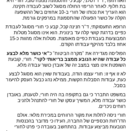
האורתופד, ד"ר ז'טלני, קבע כי התסמונת ממנה סובל חורי היא
בת חלוף. לאחר הריפוי החולה מסוגל לשוב לעבודה תקינה.
הוא העריך את נכותו של חורי ב-10 אחוזים בשל ההשפעה
הקלה על כושר הפעולה שהתסמונת במרפקים גורמת.
הרופא התעסוקתי, ד"ר חנינה קכל, קבע כי חורי מסוגל לעבודת
כפיים בדרגת קושי קלה עד בינונית. הוא אינו מסוגל מטלות
המבוצעות בעבודת כפיים מאומצת. מטלות אלה מהוות כ-15
אחוז בלבד מהיקף עבודתו הקודם.
הפוליסה מגדירה את "מקרה הביטוח" כ
"אי כושר מלא לבצע
כל עבודה שהיא הנובע ממצב בריאותי לקוי"
. חורי, קובעת
השופטת אינו מצוי במצב זה של אובדן כושר עבודה מלא.
לא זו אף זו: חורי עצמו הודה, בעבודות שאין הוא מסוגל לבצע
כעת, עבודות הסבלות הקשות, ממילא נהג כבעל העסק להיעזר
בסבל.
במשפט התברר כי גם בתקופה בה היה חורי, לטענתו, באובדן
כושר עבודה מלא, המשיך עסקו של חורי להתנהל ולהניב
רווחים ניכרים.
חורי ניסה לתלות את מקור הרווחים במכירת מלאי. אולם
הדו"חות הכספיים של החברה, העידו כי מדובר בהכנסות
הנובעות מביצוע עבודות. בהתחשב בעובדה כי פרט לחורי