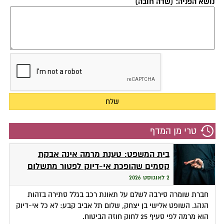
נושא הפניה: (שדה חובה)
טרי מן המדף
בית המשפט: טענת מרמה אינה אבקת
קסמים שהופכת אי-דיוק לפטור מתשלום
2 לאוגוסט 2026
חברת שומרה סירבה לשלם על תאונת רכב בגלל סתירה בזהות
הנהג. השופט אלישי בן יצחק, שלום תל אביב קבע: לא כל אי-דיוק
הוא מרמה לפי סעיף 25 לחוק חוזה הביטוח.