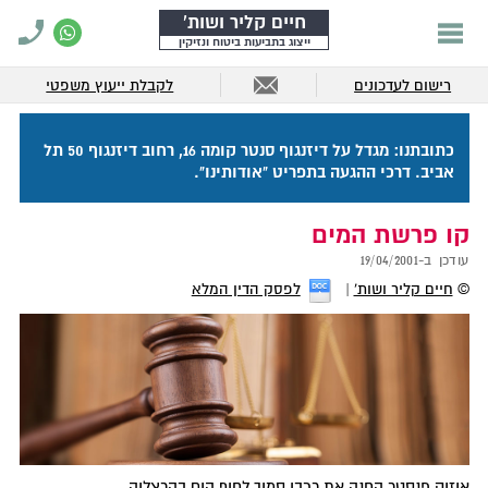
חיים קליר ושות'
ייצוג בתביעות ביטוח ונזיקין
רישום לעדכונים
לקבלת ייעוץ משפטי
כתובתנו: מגדל על דיזנגוף סנטר קומה 16, רחוב דיזנגוף 50 תל
אביב. דרכי ההגעה בתפריט "אודותינו".
קו פרשת המים
עודכן ב-
19/04/2001
©
חיים קליר ושות'
לפסק הדין המלא
איזיק פנסטר החנה את רכבו סמוך לחוף הים בהרצליה.