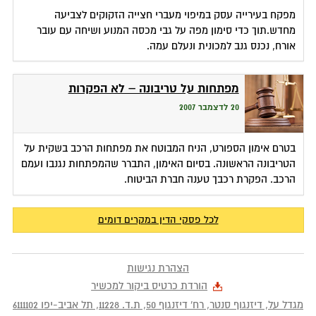
מפקח בעירייה עסק במיפוי מעברי חצייה הזקוקים לצביעה
מחדש.תוך כדי סימון מפה על גבי מכסה המנוע ושיחה עם עובר
אורח, נכנס גנב למכונית ונעלם עמה.
מפתחות על טריבונה – לא הפקרות
20 לדצמבר 2007
בטרם אימון הספורט, הניח המבוטח את מפתחות הרכב בשקית על
הטריבונה הראשונה. בסיום האימון, התברר שהמפתחות נגנבו ועמם
הרכב. הפקרת רכבך טענה חברת הביטוח.
לכל פסקי הדין במקרים דומים
הצהרת נגישות
הורדת כרטיס ביקור למכשיר
מגדל על, דיזנגוף סנטר, רח' דיזנגוף 50
, ת.ד.
11228
,
תל אביב-יפו
6111102