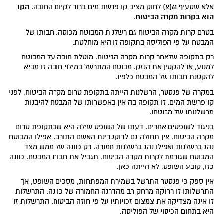
הקו
אלא שסעיף 61(א) לחוק מציב קו פרשת מים ברור לקיום החובה.
הוא בקרות מקרה הביטוח
.
בטרם קרות מקרה הביטוח גם רשלנות המבוטח מכוסה. חבותו של
המבטח על פי הפוליסה בתקופה זו היא מוחלטת.
רק בתקופה שלאחר קרות מקרה הביטוח, מוטלת חובה על המבוטח
למנוע, או להקטין את הנזק. מבוטח המתרשל במילוי חובה זו מביא
להקטנת חבותו של המבטח כלפיו.
במקרה של פנסטר, הרשלנות הייתה בתקופת טרום מקרה הביטוח, לפני
קו פרשת המים. זו תקופה בה אין באפשרותו של המבטח להיבנות
מרשלנותו של מבוטחו.
בניגוד לשופטים אחרים, דעתו של השופט שילה היא שבתקופת טרום
מקרה הביטוח, אין תחולה גם לדוקטרינת האשם התורם. אפילו המבוטח
נהג ברשלנות ואפילו נהג ברשלנות חמורה. רק כוונה של ממש מצד
המבוטח שגורמת לקרות מקרה הביטוח, תגביל את חבות המבטח. כוונה
כזו, קובע השופט, לא הייתה כאן.
אין ספק כי פנסטר התרשל בשמירת המפתחות, מסכים השופט, אך
התרשלותו זו רחוקה מרחק רב מהדרגה החמורה של כוונה. התרשלות
זו אינה מצדיקה את צמצום זכויותיו על פי חוזה הביטוח. התרשלות זו
היא בתחום הכיסוי של הפוליסה.