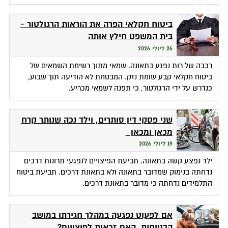
ביטוח חקלאי הפרה את הוראות הרגולטור -
בית המשפט חילץ אותה
26 ליולי 2026
רכבה של רות נפגע בתאונה. שמאי מתוך רשימת השמאים של
ביטוח חקלאי קבע שומת נזק. המבטחת לא הודיעה תוך שבוע,
כנדרש על ידי הרגולטור, כי תפנה לשמאי מכריע.
שני פסקי דין סותרים, וילד נכה שנותר קרח
מכאן ומכאן
19 ליולי 2026
ילד נפצע קשה בתאונה. תביעת הפיצויים לנפגעי תרונות דרכים
נדחתה בנימוק שמדובר בתאונה ולא בתאונת דרכים. תביעת ביטוח
התלמידים נדחתה כי מדובר בתאונת דרכים.
אם לפעוט נפגעה במהלך חגירתו במושב
הבטיחות. האם זכאית לפיצויים?