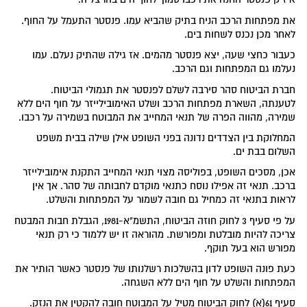
את מפתחות הרכב הניח בתיק שהביא עמו. פנסטר התעמל על החוף.
לאחר מכן נכנס לשחות בים.
כעבור כחצי שעה, יצא פנסטר מהמים. אז גילה שהתיק נעלם. עמו
נעלמו גם המפתחות וגם הרכב.
חברת הביטוח סהר סירבה לשלם לפנסטר את תגמולי הביטוח.
לטענתה, השארת מפתחות הרכב ושלט האימובילייזר על חוף הים ללא
שמירה, מהווה הפרה של תנאי המחייב את המבוטח בשמירה על רכבו.
המחלוקת בין הצדדים נדונה בפני השופט אילן שילה בבית משפט
השלום בבת ים.
אכן, מסכים השופט, בפוליסה מצוי תנאי המחייב התקנת אימובילייזר
ברכב. תנאי זה אפילו נוסח כתנאי מוקדם לחבותה של סהר. אך אין
לראות בתנאי זה כמחיל גם חובה לשמור על המפתחות והשלט.
על פי סעיף 3 לחוק חוזה הביטוח, התשמ"א-1981, הגבלת חבות המבטח
צריכה להיות מובלטת ומפורשת. מהוראה זו יש ללמוד כי רק תנאי
מפורש הוא בעל תוקף.
כעת פונה השופט לדון בהשלכות רשלנותו של פנסטר כאשר הותיר את
המפתחות והשלט על חוף הים ללא השגחה.
סעיף 61(א) לחוק הביטוח מטיל על המבוטח חובה להקטין את הנזק.