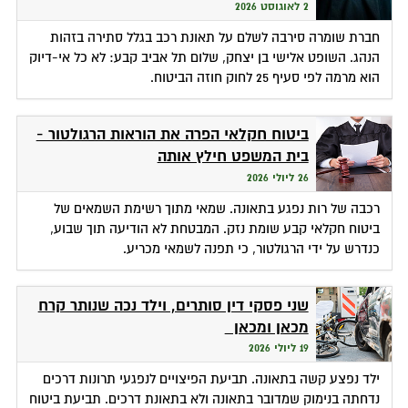
2 לאוגוסט 2026
חברת שומרה סירבה לשלם על תאונת רכב בגלל סתירה בזהות
הנהג. השופט אלישי בן יצחק, שלום תל אביב קבע: לא כל אי-דיוק
הוא מרמה לפי סעיף 25 לחוק חוזה הביטוח.
ביטוח חקלאי הפרה את הוראות הרגולטור -
בית המשפט חילץ אותה
26 ליולי 2026
רכבה של רות נפגע בתאונה. שמאי מתוך רשימת השמאים של
ביטוח חקלאי קבע שומת נזק. המבטחת לא הודיעה תוך שבוע,
כנדרש על ידי הרגולטור, כי תפנה לשמאי מכריע.
שני פסקי דין סותרים, וילד נכה שנותר קרח
מכאן ומכאן
19 ליולי 2026
ילד נפצע קשה בתאונה. תביעת הפיצויים לנפגעי תרונות דרכים
נדחתה בנימוק שמדובר בתאונה ולא בתאונת דרכים. תביעת ביטוח