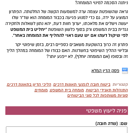
ניתנה הסכמה למינוי המומחה?
נראה שהשופטת עצמה ערה למשמעות הקשה של החלטתה. הפתרון
המוצע על ידה, גם כדי למנוע פגיעה בכבוד המומחה הוא שד"ר שלו
יעשה וישלים את מלאכתו, יערוך חוות דעת, יהא נתון לשאלות ולחקירה
"יחליט בית המשפט
נגדית בבית המשפט ורק בסוף כלשון השופטת
לפי שיקול דעתו אם יש טעם ראוי להחליף את המומחה באחר"
.
פתרון זה כרוך בהשקעת משאבים כספיים רבים, בזמן שיפוטי יקר
ובליווי ההליך השיפוטי בחשדנות. האם כבודו של המומחה במהלך הליך
זה ובסופו (אם המומחה יוחלף), לא ייפגע יותר?
פסק הדין המלא
קטגוריות:
ביטוח חובה לנפגעי תאונות דרכים
,
הליכי הדיון בתאונת דרכים
,
התנהלות תאגידי הביטוח
,
מומחה בית המשפט
,
מומחים
,
סוגיות משותפות לכל סוגי הביטוחים
פניה ליעוץ משפטי
שם: (שדה חובה)