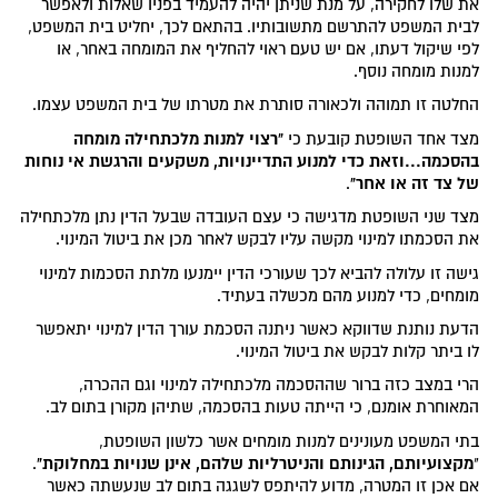
את שלו לחקירה, על מנת שניתן יהיה להעמיד בפניו שאלות ולאפשר
לבית המשפט להתרשם מתשובותיו. בהתאם לכך, יחליט בית המשפט,
לפי שיקול דעתו, אם יש טעם ראוי להחליף את המומחה באחר, או
למנות מומחה נוסף.
החלטה זו תמוהה ולכאורה סותרת את מטרתו של בית המשפט עצמו.
"רצוי למנות מלכתחילה מומחה
מצד אחד השופטת קובעת כי
בהסכמה...וזאת כדי למנוע התדיינויות, משקעים והרגשת אי נוחות
של צד זה או אחר"
.
מצד שני השופטת מדגישה כי עצם העובדה שבעל הדין נתן מלכתחילה
את הסכמתו למינוי מקשה עליו לבקש לאחר מכן את ביטול המינוי.
גישה זו עלולה להביא לכך שעורכי הדין יימנעו מלתת הסכמות למינוי
מומחים, כדי למנוע מהם מכשלה בעתיד.
הדעת נותנת שדווקא כאשר ניתנה הסכמת עורך הדין למינוי יתאפשר
לו ביתר קלות לבקש את ביטול המינוי.
הרי במצב כזה ברור שההסכמה מלכתחילה למינוי וגם ההכרה,
המאוחרת אומנם, כי הייתה טעות בהסכמה, שתיהן מקורן בתום לב.
בתי המשפט מעונינים למנות מומחים אשר כלשון השופטת,
מקצועיותם, הגינותם והניטרליות שלהם, אינן שנויות במחלוקת"
.
"
אם אכן זו המטרה, מדוע להיתפס לשגגה בתום לב שנעשתה כאשר