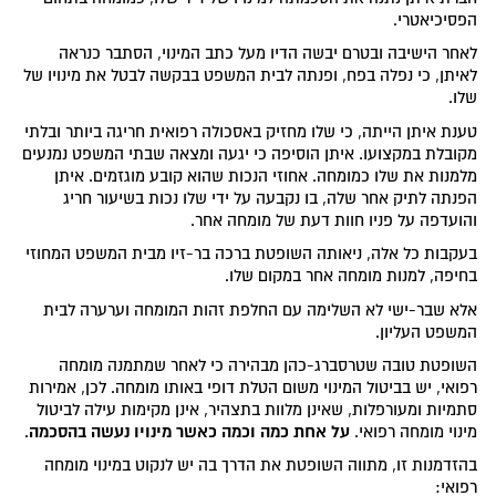
הפסיכיאטרי.
לאחר הישיבה ובטרם יבשה הדיו מעל כתב המינוי, הסתבר כנראה
לאיתן, כי נפלה בפח, ופנתה לבית המשפט בבקשה לבטל את מינויו של
שלו.
טענת איתן הייתה, כי שלו מחזיק באסכולה רפואית חריגה ביותר ובלתי
מקובלת במקצועו. איתן הוסיפה כי יגעה ומצאה שבתי המשפט נמנעים
מלמנות את שלו כמומחה. אחוזי הנכות שהוא קובע מוגזמים. איתן
הפנתה לתיק אחר שלה, בו נקבעה על ידי שלו נכות בשיעור חריג
והועדפה על פניו חוות דעת של מומחה אחר.
בעקבות כל אלה, ניאותה השופטת ברכה בר-זיו מבית המשפט המחוזי
בחיפה, למנות מומחה אחר במקום שלו.
אלא שבר-ישי לא השלימה עם החלפת זהות המומחה וערערה לבית
המשפט העליון.
השופטת טובה שטרסברג-כהן מבהירה כי לאחר שמתמנה מומחה
רפואי, יש בביטול המינוי משום הטלת דופי באותו מומחה. לכן, אמירות
סתמיות ומעורפלות, שאינן מלוות בתצהיר, אינן מקימות עילה לביטול
על אחת כמה וכמה כאשר מינויו נעשה בהסכמה
מינוי מומחה רפואי.
.
בהזדמנות זו, מתווה השופטת את הדרך בה יש לנקוט במינוי מומחה
רפואי: