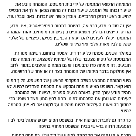
המומחה הרפואי המתמנה על ידי בית המשפט. המומחה קובע את
שיעור נכותו של הנפגע. שיעור נכות זה מהווה מכאן ואילך את הבסיס
לחישוב ראשי הנזק המרכזיים: אובדן כושר השתכרות, כאב וסבל ועוד.
אין זה סוד כי מדע הרפואה, במיוחד בתחום הפסיכיאטריה, אינו מדע
מדויק. קיימים הבדלים משמעותיים בין גישות המומחים. זהות המומחה
המתמנה יכולה לעיתים להכריע את הכף בין פסיקת פיצויים של אלפי
שקלים לבין מאות אלפי ואף מיליוני שקלים.
במהלך השנים, מפתח כל עורך דין, העוסק בתחום, רשימה מסווגת
המבוססת על ניסיון מצטבר שלו ושל עמיתיו למקצוע. זה מומחה פרו
תובעים, זה מומחה פרו נתבעים ויש גם מומחים הניצבים בתווך. לרוב
אין מחלוקת בדבר מיקומו של המומחה בצד זה או אחר של הרשימה.
מינוי המומחה מתבצע בשלב המקדמי הראשון של המשפט. הליך המינוי
הוא קצר. השופט מציע מומחה ומבקש את הסכמת הצדדים למינוי. לא
תמיד מודע עורך הדין, באותם רגעים ספורים, לגישתו של המומחה.
לעיתים הוא נותן את הסכמתו למינוי תחת לחץ מתון מצד השופט כדי
לחסוך בהוצאות העלולות להיות מוטלות על לקוחו אם לא ייתן הסכמה
למינוי.
כך קרה גם לחברת הביטוח איתן במשפט הפיצויים שהתנהל בינה לבין
הנפגעת חדווה בר-ישי בבית המשפט המחוזי בחיפה.
חברת איתן נתנה את הסכמתה למינויו של ד"ר שלו, כמומחה בתחום