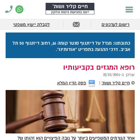
חיים קליר ושות'
ייצוג בתביעות ביטוח ונזיקין
רישום לעדכונים
לקבלת ייעוץ משפטי
כתובתנו: מגדל על דיזנגוף סנטר קומה 16, רחוב דיזנגוף 50 תל
אביב. דרכי ההגעה בתפריט "אודותינו".
רופא המגזים בקביעותיו
עודכן ב-
22/03/2001
©
חיים קליר ושות'
פסק הדין המלא
אחד הגורמים המשפיעים ביותר על גובה הפיצויים הוא זהותו של