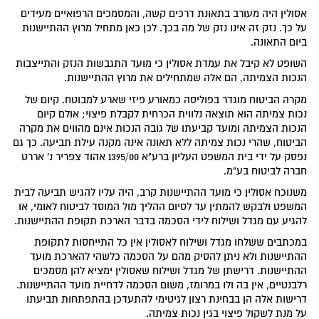
אסולין היה מעורב בתאונת דרכים קשה, והמסמכים הרפואיים מעידים
על כך. נזק זה אינו נזק של מה בכך. לכן כאן מתחיל מרוץ ההתיישנות
ביום התאונה.
השופט לא קיבל את עמדת אסולין כי מועד התגבשות הנזק והתייצבות
הנכות הצמיתה, הם אלה שמתחילים את מרוץ ההתיישנות.
מקרה הביטוח מוגדר בפוליסה כמאורע פיזי שארע למבוטח. קיום של
נכות צמיתה הוא תוצאה נלווית הכרחית לקבלת פיצוי; אולם קיום
הנכות הצמיתה ומועד קביעתו של גובה הנכות אינם מהווים את מקרה
הביטוח, שהרי נכות צמיתה ללא תאונה אינה מקנה עילת תביעה. כך גם
נפסק על ידי בית המשפט העליון ברע"א 1395/00 אהוד צפריר נ' אררט
חברה לביטוח בע"מ.
משנוכח אסולין כי מועד ההתיישנות קרב, היה עליו להגיש תביעה לבית
המשפט ולבקש להמתין עד לסיום ההליך מול המוסד לביטוח לאומי, או
להגיע עם מגדל ושילוח לידי הסכמה בדבר הארכת תקופת ההתיישנות.
במכתבים ששלחו מגדל ושילוח לאסולין אין כל התייחסות לתקופת
ההתיישנות ולא ניתן להסיק מהם על הסכמה כלשהי להארכת מועד
ההתיישנות. דרישתן של מגדל ושילוח שאסולין ימציא להן מסמכים
רלבנטיים, אין בה ולו במרומז, משום הסכמה לדחיית מועד ההתיישנות.
דרישות אלה הן בבחינת רצון לגיטימי להתעדכן בהתפתחות תביעתו
על מנת לשקול פיצוי בגין נכות צמיתה.