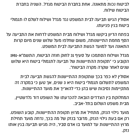
לביטוח נכות מתאונה. אחת בחברת הביטוח מגדל. השניה בחברת
הביטוח שילוח.
אסולין הגיש תביעה לבית המשפט נגד מגדל ושילוח לשלם לו תגמולי
ביטוח בגין פגיעתו.
בפתח הדיון ביקשו מגדל ושילוח מבית המשפט לדחות את התביעה על
הסף מחמת התיישנותה, משום שחלפו מעל שלוש שנים מיום קרות
התאונה ועד למועד הגשת התביעה לבית המשפט.
מגדל ושילוח הסתמכו על סעיף 31 לחוק חוזה הביטוח, התשמ"א-1981
הקובע כי "תקופת ההתיישנות של תביעה לתגמולי ביטוח היא שלוש
שנים לאחר שקרה מקרה הביטוח".
אסולין לא כפר בכך שתקופת ההתיישנות להגשת תביעה לבית
המשפט לתשלום תגמולי ביטוח היא 3 שנים, אך טען כי במקרה זה
מתקיימות נסיבות שיש בהן כדי להאריך את מועד ההתיישנות.
המחלוקת בין הצדדים הובאה להכרעתו של השופט דוד גלדשטיין,
מבית משפט השלום בתל-אביב.
מועד גילוי הנזק, מתחיל את מרוץ תקופת ההתיישנות, קובע השופט.
רק אם בעת גילוי הנזק, מדובר בנזק של מה בכך, נדחה מועד תחילת
מרוץ ההתיישנות עד למועד בו אדם סביר, היה מגיש תביעה בגין אותו
נזק.