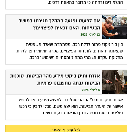
התלמידים נדחתה כי מדובר בתאונת דרכים.
אם לפעוט נפגעה במהלך חגירתו במושב
הבטיחות. האם זכאית לפיצויים?
12 ליולי 2026
בין בור ניקוז פתוח לדלת רכב, מסתתרת שאלה משפטית
שמאתגרת את גבולות חוק הפיצויים. מקרה יומיומי הפך לזירת
מחלוקת עקרונית: מתי מתחיל ומסתיים "שימוש" ברכב.
אזרח ותיק ביקש מידע מהר הביטוח. סוכנות
הביטוח גבתה מחשבונו פרמיות
5 ליולי 2026
אזרח ותיק, נכנס ל"הר הביטוח" כדי למצוא מידע כיצד להשיג
אישור על היעדר תביעות. הוא יצא משם, מבלי להבין כי רכש
פוליסת ביטוח חדשה ונתן הוראת קבע חודשית.
לכל עדכוני האתר