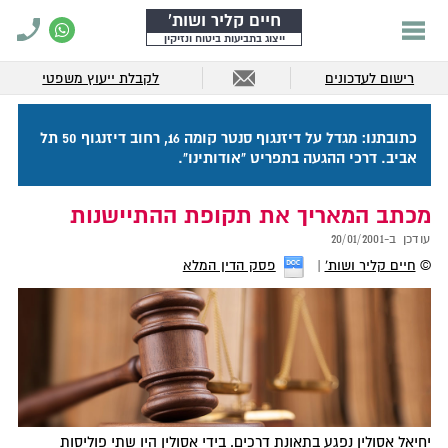
חיים קליר ושות'
ייצוג בתביעות ביטוח ונזיקין
רישום לעדכונים
לקבלת ייעוץ משפטי
כתובתנו: מגדל על דיזנגוף סנטר קומה 16, רחוב דיזנגוף 50 תל
אביב. דרכי ההגעה בתפריט "אודותינו".
מכתב המאריך את תקופת ההתיישנות
עודכן ב-
20/01/2001
©
חיים קליר ושות'
פסק הדין המלא
יחיאל אסולין נפגע בתאונת דרכים. בידי אסולין היו שתי פוליסות