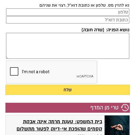
נא להזין מס. טלפון או כתובת דוא"ל, רצוי את שניהם
נושא הפניה: (שדה חובה)
טרי מן המדף
בית המשפט: טענת מרמה אינה אבקת
קסמים שהופכת אי-דיוק לפטור מתשלום