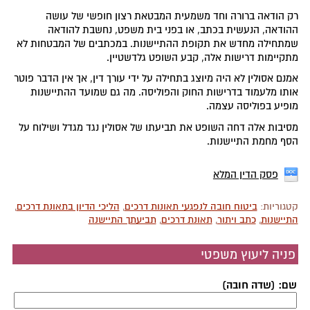
רק הודאה ברורה וחד משמעית המבטאת רצון חופשי של עושה
ההודאה, הנעשית בכתב, או בפני בית משפט, נחשבת להודאה
שמתחילה מחדש את תקופת ההתיישנות. במכתבים של המבטחות לא
מתקיימות דרישות אלה, קבע השופט גלדשטיין.
אמנם אסולין לא היה מיוצג בתחילה על ידי עורך דין, אך אין הדבר פוטר
אותו מלעמוד בדרישות החוק והפוליסה. מה גם שמועד ההתיישנות
מופיע בפוליסה עצמה.
מסיבות אלה דחה השופט את תביעתו של אסולין נגד מגדל ושילוח על
הסף מחמת התיישנות.
פסק הדין המלא
קטגוריות:
ביטוח חובה לנפגעי תאונות דרכים
,
הליכי הדיון בתאונת דרכים
,
התיישנות
,
כתב ויתור
,
תאונת דרכים
,
תביעתך התיישנה
פניה ליעוץ משפטי
שם: (שדה חובה)