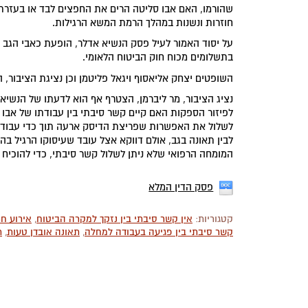
שהורמו, האם אבו סליטה הרים את החפצים לבד או בעזרת פ
חוזרות ונשנות במהלך הרמת המשא הרגילות.
על יסוד האמור לעיל פסק הנשיא אדלר, הופעת כאבי הגב ו
בתשלומים מכוח חוק הביטוח הלאומי.
השופטים יצחק אליאסוף ויגאל פליטמן וכן נציגת הציבור,
נציג הציבור, מר ליברמן, הצטרף אף הוא לדעתו של הנשיא
לפיזור הספקות האם קיים קשר סיבתי בין עבודתו של אבו ס
לשלול את האפשרות שפריצת הדיסק ארעה תוך כדי עבודתו 
לבין תאונה בגב, אולם דווקא אצל עובד שעיסוקו הרגיל בה
המומחה הרפואי שלא ניתן לשלול קשר סיבתי, כדי להוכיח 
פסק הדין המלא
קטגוריות:
אין קשר סיבתי בין נזקך למקרה הביטוח
,
אירוע חר
קשר סיבתי בין פגיעה בעבודה למחלה
,
תאונה אובדן טעות
,
ת