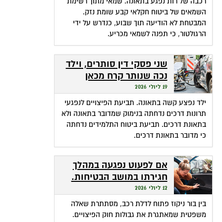
רכבה של רות נפגע בתאונה. שמאי מתוך רשימת
השמאים של ביטוח חקלאי קבע שומת נזק.
המבטחת לא הודיעה תוך שבוע, כנדרש על ידי
הרגולטור, כי תפנה לשמאי מכריע.
שני פסקי דין סותרים, וילד
נכה שנותר קרח מכאן
ומכאן
19 ליולי 2026
ילד נפצע קשה בתאונה. תביעת הפיצויים לנפגעי
תרונות דרכים נדחתה בנימוק שמדובר בתאונה ולא
בתאונת דרכים. תביעת ביטוח התלמידים נדחתה
כי מדובר בתאונת דרכים.
אם לפעוט נפגעה במהלך
חגירתו במושב הבטיחות.
האם זכאית לפיצויים?
12 ליולי 2026
בין בור ניקוז פתוח לדלת רכב, מסתתרת שאלה
משפטית שמאתגרת את גבולות חוק הפיצויים.