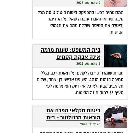
ביטול מכל סיבה?
9 לאוגוסט 2026
המבוטחים רכשו בהפניקס ביטוח ביטול טיסה מכל
סיבה שהיא. האם העובדה שאל על הקדימה
וביטלה את הטיסה שוללת מהם את תגמולי
הביטוח.
בית המשפט: טענת מרמה
אינה אבקת קסמים
שהופכת אי-דיוק לפטור
2 לאוגוסט 2026
מתשלום
חברת שומרה סירבה לשלם על תאונת רכב בגלל
סתירה בזהות הנהג. השופט אלישי בן יצחק, שלום
תל אביב קבע: לא כל אי-דיוק הוא מרמה לפי
סעיף 25 לחוק חוזה הביטוח.
ביטוח חקלאי הפרה את
הוראות הרגולטור - בית
המשפט חילץ אותה
26 ליולי 2026