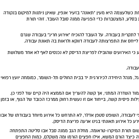
ת כשלעצמה היא מעין "תאונה" בזעיר אנפין, שאינן ניתנות למיקום בנקודה
 בסלע, המצטברות כדי הפגיעה ממנה סובל העובד. זוהי תורת
 לתקרית בעבודה. על העובד להוכיח "אירוע חריג" בעבודה שגרם
ייחס את התפרצותה לעבודה דווקא ולראות בה תאונת עבודה.
 כי האירועים שהובילו לפריצת הדיסק לא נכנסים לאף לא אחד משלושת
עבודה.
גל, מנהל היחידה לכירורגית יד בבית החולים תל-השומר, כמומחה יועץ רפואי
עמוד השדרה המתני, אך קשה להעריך אם הממצא היה קיים עוד לפני כן.
לות פיסית קשה, בייחוד אם זו נעשית רחוק ממרכז הכובד של הגוף, או בזמן
צי לעבודה, השופט סטפן אדלר, לא התרחש כל אירוע מיוחד בעבודתו של אבו
ע כל אירוע תאונתי בגינו ארעה פריצת הדיסק.
שום תורת המיקרו-טראומה. מחלת הגב ממנה סבל אבו סליטה התפתחה
 כיצד הורם המשא, אילו חפצים הורמו ומה משקלם, כמות החפצים