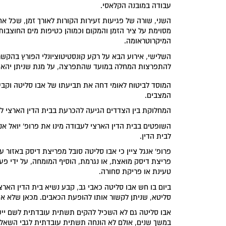
עבודה במובנה הקלאסי.
השני, שורה של פגיעות זעירות הקורות לאורך זמן, שכל אח
מסוימת על ציר הזמן והמקום וכמוהן כטיפות מים החוצבות
המיקרוטראומה.
השלישי, אירוע הבא על רקע קונסטיטוציונלי הפורץ בהקשר
להתפרצות המחלה במועד שהתפרצה, על מנת שניתן יהא ל
המוסד לביטוח לאומי דחה את תביעתו של אבו סליטה וקבע
המצבים.
המחלוקת בין הצדדים הגיעה להכרעת בבית הדין הארצי ל
השופטים בבית הדין הארצי לעבודה מינו את פרופ' יואל אנ
לבית הדין.
פרופ' אנגל ציין כי אבו סליטה סובל מפריצת דיסק באזור 
פריצת דיסק מואצת, או נגרמת, הוסיף המומחה, על ידי פעי
טעינת או פריקת סחורה.
ביום בו חש אבו סליטה כאבי גב, קבע נשיא בית הדין האר
סליטא, שניתן לקשור אותו להופעת הכאבים. מכאן שלא איר
אבו סליטה גם לא השכיל להקים תשתית עובדתית לשם יי
במשך שנים, אולם לא הונחה תשתית עובדתית לגבי השאלה