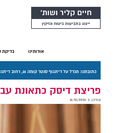
חיים קליר ושות'
ייצוג בתביעות ביטוח ונזיקין
אודותינו
בדיקת ס
כתובתנו: מגדל על דיזנגוף סנטר קומה 16, רחוב דיזנגוף 50 תל אביב. דרכי ההגעה בתפריט "אודותינו".
פריצת דיסק כתאונת עבו
עודכן ב-
16/01/2001