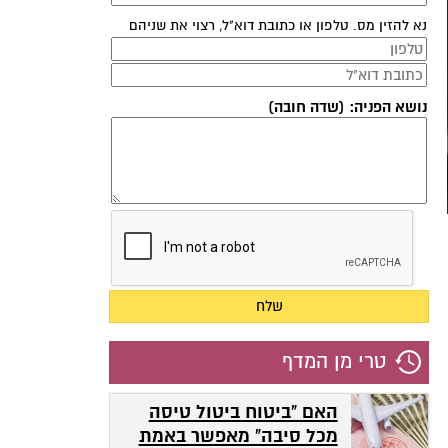
נא להזין מס. טלפון או כתובת דוא"ל, רצוי את שניהם
נושא הפניה: (שדה חובה)
טרי מן המדף
האם "ביטוח ביטול טיסה
מכל סיבה" מאפשר באמת