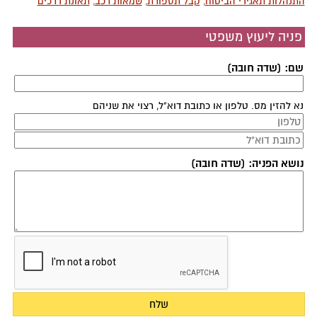
התנהלות תאגידי הביטוח
,
קבל תספורת
,
שמאות רכב
,
תאונת דרכים
פניה ליעוץ משפטי
שם: (שדה חובה)
נא להזין מס. טלפון או כתובת דוא"ל, רצוי את שניהם
נושא הפניה: (שדה חובה)