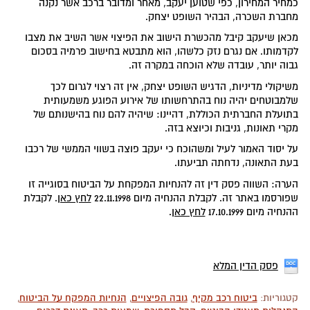
כמחיר המחירון, כפי שטוען יעקב, מאחר ומדובר ברכב אשר נקנה
מחברת השכרה, הבהיר השופט יצחק.
מכאן שיעקב קיבל מהכשרת הישוב את הפיצוי אשר השיב את מצבו
לקדמותו. אם נגרם נזק כלשהו, הוא מתבטא בחישוב פרמיה בסכום
גבוה יותר, עובדה שלא הוכחה במקרה זה.
משיקולי מדיניות, הדגיש השופט יצחק, אין זה רצוי לגרום לכך
שלמבוטחים יהיה נוח בהתרחשותו של אירוע הפוגע משמעותית
בתועלת החברתית הכוללת, דהיינו: שיהיה להם נוח בהישנותם של
מקרי תאונות, גניבות וכיוצא בזה.
על יסוד האמור לעיל ומשהוכח כי יעקב פוצה בשווי הממשי של רכבו
בעת התאונה, נדחתה תביעתו.
הערה: השווה פסק דין זה להנחיות המפקחת על הביטוח בסוגייה זו
שפורסמו באתר זה. לקבלת ההנחיה מיום 22.11.1998
לחץ כאן
. לקבלת
ההנחיה מיום 17.10.1999
לחץ כאן
.
פסק הדין המלא
קטגוריות:
ביטוח רכב מקיף
,
גובה הפיצויים
,
הנחיות המפקח על הביטוח
,