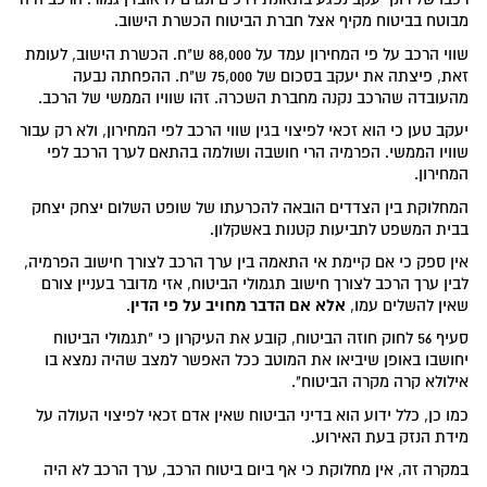
מבוטח בביטוח מקיף אצל חברת הביטוח הכשרת הישוב.
שווי הרכב על פי המחירון עמד על 88,000 ש"ח. הכשרת הישוב, לעומת
זאת, פיצתה את יעקב בסכום של 75,000 ש"ח. ההפחתה נבעה
מהעובדה שהרכב נקנה מחברת השכרה. זהו שוויו הממשי של הרכב.
יעקב טען כי הוא זכאי לפיצוי בגין שווי הרכב לפי המחירון, ולא רק עבור
שוויו הממשי. הפרמיה הרי חושבה ושולמה בהתאם לערך הרכב לפי
המחירון.
המחלוקת בין הצדדים הובאה להכרעתו של שופט השלום יצחק יצחק
בבית המשפט לתביעות קטנות באשקלון.
אין ספק כי אם קיימת אי התאמה בין ערך הרכב לצורך חישוב הפרמיה,
לבין ערך הרכב לצורך חישוב תגמולי הביטוח, אזי מדובר בעניין צורם
אלא אם הדבר מחויב על פי הדין
שאין להשלים עמו,
.
סעיף 56 לחוק חוזה הביטוח, קובע את העיקרון כי "תגמולי הביטוח
יחושבו באופן שיביאו את המוטב ככל האפשר למצב שהיה נמצא בו
אילולא קרה מקרה הביטוח".
כמו כן, כלל ידוע הוא בדיני הביטוח שאין אדם זכאי לפיצוי העולה על
מידת הנזק בעת האירוע.
במקרה זה, אין מחלוקת כי אף ביום ביטוח הרכב, ערך הרכב לא היה