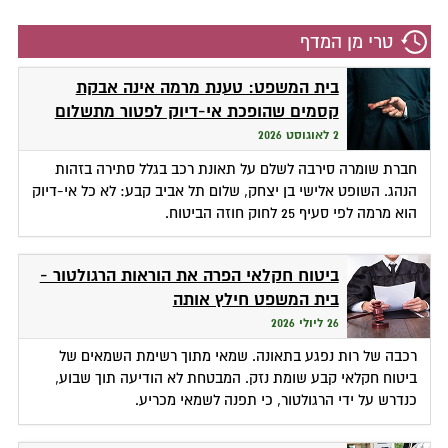
טרי מן המדף
בית המשפט: טענת מרמה אינה אבקת
קסמים שהופכת אי-דיוק לפטור מתשלום
2 לאוגוסט 2026
חברת שומרה סירבה לשלם על תאונת רכב בגלל סתירה בזהות
הנהג. השופט אלישי בן יצחק, שלום תל אביב קבע: לא כל אי-דיוק
הוא מרמה לפי סעיף 25 לחוק חוזה הביטוח.
ביטוח חקלאי הפרה את הוראות הרגולטור -
בית המשפט חילץ אותה
26 ליולי 2026
רכבה של רות נפגע בתאונה. שמאי מתוך רשימת השמאים של
ביטוח חקלאי קבע שומת נזק. המבטחת לא הודיעה תוך שבוע,
כנדרש על ידי הרגולטור, כי תפנה לשמאי מכריע.