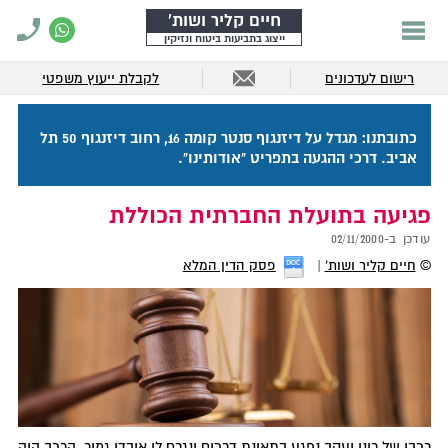
חיים קליר ושות'
ייצוג בתביעות ביטוח ונזיקין
רישום לעדכונים
לקבלת ייעוץ משפטי
כתובתנו: מגדל על דיזנגוף סנטר קומה 16, רחוב דיזנגוף 50 תל
אביב. דרכי ההגעה בתפריט "אודותינו".
פגיעה בתועלת החברתית הכוללת
עודכן ב-
02/11/2000
©
חיים קליר ושות'
פסק הדין המלא
רכבו של רונן יעקב נפגע בתאונת דרכים ונגרם לו אובדן גמור. הרכב היה