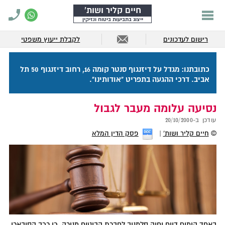
חיים קליר ושות'
ייצוג בתביעות ביטוח ונזיקין
רישום לעדכונים
לקבלת ייעוץ משפטי
כתובתנו: מגדל על דיזנגוף סנטר קומה 16, רחוב דיזנגוף 50 תל
אביב. דרכי ההגעה בתפריט "אודותינו".
נסיעה עלומה מעבר לגבול
עודכן ב-
20/10/2000
©
חיים קליר ושות'
פסק הדין המלא
באחד הימים דווח יחיה סלמנוב לחברת הביטוח מנורה, כי רכב הסובארו