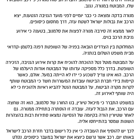
שלו, המבוטח במנורה, נגנב.
מנורה בדקה ומצאה כי כבר יומיים לפני מועד הגניבה הנטענת, יצא
הרכב את גבולות ישראל לשטח עזה, דרך מחסום כיסופים.
לאור ממצא זה סירבה מנורה לפצות את סלמנוב, בטענה כי אירוע
גניבת הרכב בוים.
המחלוקת בין הצדדים הובאה בפניה של השופטת דפנה בלטמן-קדראי
מבית משפט השלום בנתניה.
על המבוטח מוטל נטל ההוכחה להוכיח את קרות אירוע הגניבה, הזכירה
השופטת. בדרך כלל מספיקה עדותו של המבוטח אודות היעלמו של
הרכב. הוא אינו צריך לשכנע כי ידו לא הייתה במעל. אולם, כאשר
קיימות בידי חברת הביטוח עובדות המעוררות חשד כי המבוטח שותף
לקרות מקרה הביטוח, על המבוטח הנטל להביא ראיות ולהוכיח כי לא
היה שותף לאירוע זה.
במשפט התברר כי מיכאל טיורין, בנו החורג של סלמנוב, הוא זה שחצה
עם הרכב, את הגבול לעזה. עובדה זו הוסתרה בתחילה ממנורה. גם
לאחר שטיורין הודה בקיומה של הנסיעה נמצאו סתירות רבות בהצהרות
השונות שמסר בהתייחסו אליה.
לכך יש להוסיף את העובדה כי אין כל רישום בדבר חזרת הרכב לישראל
באותו יום. רכב אשר נרשם כיוצא את ישראל במעבר כיסופים, נקלט