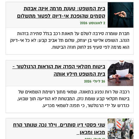
בית המשפט: טענת מרמה אינה אבקת
קסמים שהופכת אי-דיוק לפטור מתשלום
2 לאוגוסט 2026
חברת שומרה סירבה לשלם על תאונת רכב בגלל סתירה בזהות
הנהג. השופט אלישי בן יצחק, שלום תל אביב קבע: לא כל אי-דיוק
הוא מרמה לפי סעיף 25 לחוק חוזה הביטוח.
ביטוח חקלאי הפרה את הוראות הרגולטור -
בית המשפט חילץ אותה
26 ליולי 2026
רכבה של רות נפגע בתאונה. שמאי מתוך רשימת השמאים של
ביטוח חקלאי קבע שומת נזק. המבטחת לא הודיעה תוך שבוע,
כנדרש על ידי הרגולטור, כי תפנה לשמאי מכריע.
שני פסקי דין סותרים, וילד נכה שנותר קרח
מכאן ומכאן