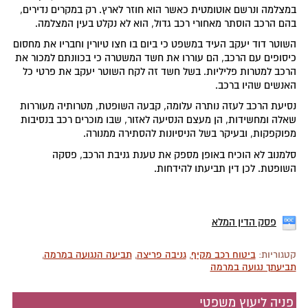
במצלמה ונרשם אוטומטית כאשר הוא חוזר לארץ. רק במקרים נדירים,
בהם הרכב הוסתר מאחורי רכב גדול, הוא לא נקלט בעין המצלמה.
השוטר דוד יעקב העיד במשפט כי ביום בו חצו טיורין וחבריו את מחסום
כיסופים עם הרכב, הם עוררו את חשד המשטרה כי בכוונתם למכור את
הרכב למטרות פליליות. בשל חשד זה לקח השוטר יעקב את פרטי כל
האנשים שהיו ברכב.
נסיעת הרכב לעזה נותרה עלומה, קבעה השופטת, מטרותיה מעוררות
שאלה ומחשידות, הן מעצם הנסיעה לאזור, שבו מוכרים רכב בנסיבות
מפוקפקות, ובעיקר בשל הניסיונות להסתירה ממנורה.
סלמנוב לא הוכיח באופן מספק את טענת גניבת הרכב, פסקה
השופטת. לכן דין תביעתו להידחות.
פסק הדין המלא
קטגוריות:
ביטוח רכב מקיף
,
גניבה פריצה
,
תביעה הנגועה במרמה
,
תביעתך נגועה במרמה
פניה ליעוץ משפטי