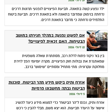
19 ליולי 2026
ילד נפצע קשה בתאונה. תביעת הפיצויים לנפגעי תרונות דרכים
נדחתה בנימוק שמדובר בתאונה ולא בתאונת דרכים. תביעת ביטוח
התלמידים נדחתה כי מדובר בתאונת דרכים.
אם לפעוט נפגעה במהלך חגירתו במושב
הבטיחות. האם זכאית לפיצויים?
12 ליולי 2026
בין בור ניקוז פתוח לדלת רכב, מסתתרת שאלה משפטית
שמאתגרת את גבולות חוק הפיצויים. מקרה יומיומי הפך לזירת
מחלוקת עקרונית: מתי מתחיל ומסתיים "שימוש" ברכב.
אזרח ותיק ביקש מידע מהר הביטוח. סוכנות
הביטוח גבתה מחשבונו פרמיות
5 ליולי 2026
אזרח ותיק, נכנס ל"הר הביטוח" כדי למצוא מידע כיצד להשיג
אישור על היעדר תביעות. הוא יצא משם, מבלי להבין כי רכש