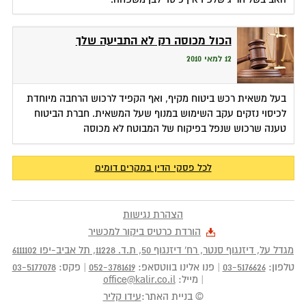
הכול מכוסה רק לא התביעה שלך
12 למאי 2010
בעל משאית רכש ביטוח מקיף, ואף הקפיד לרכוש הרחבה מיוחדת
לכיסוי נזקים עקב השימוש במנוף שעל המשאית. חברת הביטוח
טענה שרכוש שנפל בפיקוח של המבוטח לא מכוסה
לכל פסקי הדין במקרים דומים
הצהרת נגישות
הורדת כרטיס ביקור למכשיר
מגדל על, דיזנגוף סנטר, רח' דיזנגוף 50
, ת.ד.
11228
,
תל אביב-יפו
6111102
טלפון:
03-5176626
|
פנו אלינו בווטסאפ:
052-3781619
|
פקס:
03-5177078
|
מייל:
office@kalir.co.il
© בניית האתר:
עידו קליר