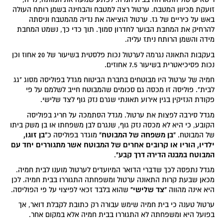
זועקת מכיוון המטבח. ערטול רצה למטבח והבחינה בשמן רותח העולה
באש על כיריים של גז. ערטול הוציאה את נדיה מהמטבח וניסתה
להרחיק את המחבת הבוער לחדרון סמוך. תוך כדי כך, נשמט המחבת
מידה והשמן הרותח ניתז עליה.
בעקבות התאונה נגרמה לערטול נכות פלסטית בשיעור של 20 אחוז וכן
נכות פסיכיאטרית בשיעור 7.5 אחוזים.
חמיה של ערטול היו מבוטחים בחברת הביטוח מגדל בפוליסה מסוג "גג
לבית". פוליסה זו מכסה גם סכומים שהמבוטח חייב לשלמם על פי
פקודת הנזיקין בגין אירוע תאונתי שגרם נזק גוף לצד שלישי.
מגדל סירבה לפצות את ערטול. מגדל הסתמכה על חריג בפוליסה
הקובע, כי היא לא מכסה נזק גוף, שנגרם לבן משפחתו או בן משק ביתו
"בן משפחה של המבוטח"
"בן זוגו,
של המבוטח.
מוגדר בפוליסה כ
ילדיו, הוריו או קרובים אחרים של המבוטח אשר מתגוררים יחד עם
המבוטח במבנה הדירה דרך קבע"
.
מגדל נתפסה לכך שדברי הדואר המיועדים לערטול מוענו לבית חמיה.
מכאן שבעת קרות התאונה ערטול ומשפחתה התגוררו בבית חמיה. לכן
"צד שלישי"
היא אינה מהווה
שהוא בלבד זכאי לפיצוי על פי הפוליסה.
ערטול טענה כי בית חמיה שימש עבורה רק כתובת לקבלת דואר, אך
בפועל היא ומשפחתה לא התגוררו בבית חמיה אלא במקום אחר.