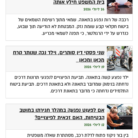
בית המשפט חילץ אותה
26 ליולי 2026
רכבה של רות נפגע בתאונה. שמאי מתוך רשימת השמאים של
ביטוח חקלאי קבע שומת נזק. המבטחת לא הודיעה תוך שבוע,
כנדרש על ידי הרגולטור, כי תפנה לשמאי מכריע.
שני פסקי דין סותרים, וילד נכה שנותר קרח
מכאן ומכאן
19 ליולי 2026
ילד נפצע קשה בתאונה. תביעת הפיצויים לנפגעי תרונות דרכים
נדחתה בנימוק שמדובר בתאונה ולא בתאונת דרכים. תביעת ביטוח
התלמידים נדחתה כי מדובר בתאונת דרכים.
אם לפעוט נפגעה במהלך חגירתו במושב
הבטיחות. האם זכאית לפיצויים?
12 ליולי 2026
בין בור ניקוז פתוח לדלת רכב, מסתתרת שאלה משפטית