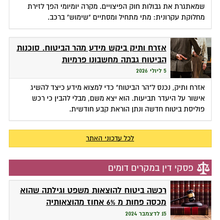
שמאתגרת את גבולות חוק הפיצויים. מקרה יומיומי הפך לזירת
מחלוקת עקרונית: מתי מתחיל ומסתיים "שימוש" ברכב.
אזרח ותיק ביקש מידע מהר הביטוח. סוכנות
הביטוח גבתה מחשבונו פרמיות
5 ליולי 2026
אזרח ותיק, נכנס ל"הר הביטוח" כדי למצוא מידע כיצד להשיג
אישור על היעדר תביעות. הוא יצא משם, מבלי להבין כי רכש
פוליסת ביטוח חדשה ונתן הוראת קבע חודשית.
לכל עדכוני האתר
פסקי דין במקרים דומים
רכשה ביטוח להוצאות משפט וגילתה שהוא
מכסה פחות מ 6% אחוז מהוצאותיה
15 לדצמבר 2024