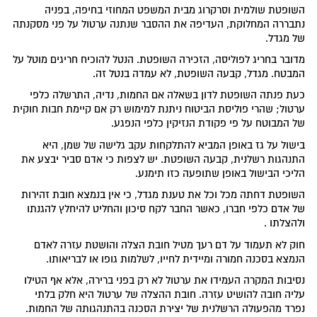
השופטת שולמית וסרקרוג מבית המשפט המחוזי בחיפה, בפניה
נתבררה המחלוקת, העדיפה את ההסבר שנתנה ערטול על פני מסקנתה
של מגדל.
מדובר בחריג לפוליסה, הזכירה השופטת. הנטל להוכיח חריגים מוטל על
המבטח. מגדל, קבעה השופטת, לא עמדה בנטל זה.
כעת פנתה השופטת לדון בשאלה אם החמות, נדיה, התרשלה כלפי
ערטול; שהרי פוליסת הביטוח ניתנת למימוש רק אם קיימת חבות חוקית
של המבוטח על פי פקודת הנזיקין כלפי הנפגע.
בישול על גז באופן המביא להתלקחות עקב גלישה של שמן, היא
התנהגות רשלנית, קבעה השופטת. יש לצפות כי אדם סביר יבצע את
הליכי הבישול באופן שתופעה כזו תימנע.
השופטת דחתה מכל וכל את טענת מגדל, כי אין בנמצא חובת זהירות
של אדם כלפי חברו, כאשר החבר לקח סיכון והחליט להיחלץ להגנתו
ולהצלתו .
חוק לא תעמוד על דם רעך מטיל חובת הצלה והושטת עזרה לאדם
הנמצא בסכנה חמורה ומיידית לחייו, לשלמות גופו או לבריאותו.
נסיבות המקרה העמידו את ערטול לא רק בפני ברירה, אלא אף הטילו
עליה חובה להושיט עזרה. חובת ההצלה של ערטול היא חלק בלתי
נפרד מהפעולה הרשלנית של יצירת הסכנה בהתנהגותה של החמות.