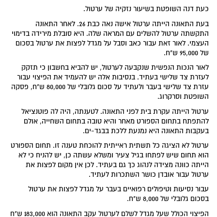
כעת דנה השופטת בשיעור נזקיה של ערטול.
בעת התאונה הייתה ערטול אישה נאה כבת 26. לאחר התאונה
התקשתה ערטול להשלים עם המראה שלה. היא סובלת מירידה בדימוי
העצמי. לאור זאת עבור כאב וסבל על מגדל לפצות את ערטול בסכום
של 95,000 ש"ח.
לאור הנכות הנפשית שנקבעה לערטול, יש להביא בחשבון כי תזקק
לעזרת צד שלישי בעתיד. בנסיבות אלה יש להעמיד את הפיצוי עבור
עזרת צד שלישי בעבר ולעתיד על סכום גלובלי של 80,000 ש"ח, פסקה
השופטת וסרקרוג.
ערטול הייתה עקרת בית לפני התאונה. לטענתה, היה לה פוטנציאל
להתפתח בתחום הספורט מאחר והיא טובה בתחום השחייה, אולם
בעקבות התאונה היא נמנעת ללכת בבגד-ים.
ערטול לא הציגה כל תשתית ראייתית להוכחת טענה זו. תחום הספורט
הוא תחום שיש לפתחו בגיל צעיר ומשלא עשתה כן, יש להניח כי לא
הייתה כוונה מצידה לנהוג כך גם בעתיד. לכן אין מקום לפצות את
ערטול עבור אובדן כושר השתכרות לעתיד.
עבור נסיעות וטיפולים רפואיים בעבר על מגדל לפצות את ערטול
בסכום גלובלי של 8,000 ש"ח.
הפיצוי הכולל שעל מגדל לשלם לערטול עקב התאונה הוא 183,000 ש"ח