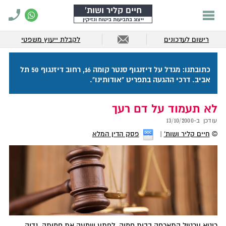
חיים קליר ושות'
ייצוג בתביעות ביטוח ונזיקין
רישום לעדכונים
לקבלת ייעוץ משפטי
כתובתנו: מגדל על דיזנגוף סנטר קומה 16, רחוב דיזנגוף 50 תל
אביב. דרכי ההגעה בתפריט "אודותינו".
לא תעמוד על דם רעך
עודכן ב-
13/10/2000
©
חיים קליר ושות'
פסק הדין המלא
ריטא ערטול התארחה בבית חמיה. לפתע שמעה את חמותה, נדיה,