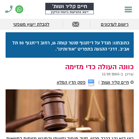
חיים קליר ושות'
ייצוג בתביעות ביטוח ונזיקין
רישום לעדכונים
לקבלת ייעוץ משפטי
כתובתנו: מגדל על דיזנגוף סנטר קומה 16, רחוב דיזנגוף 50 תל
אביב. דרכי ההגעה בתפריט "אודותינו".
כוונה העולה כדי מזימה
עודכן ב-
13/09/2000
©
חיים קליר ושות'
פסק הדין המלא
ג'וני בנא נהג ברכב פרטי, סטה מנתיב נסיעתו והתנגש חזיתית במשאית