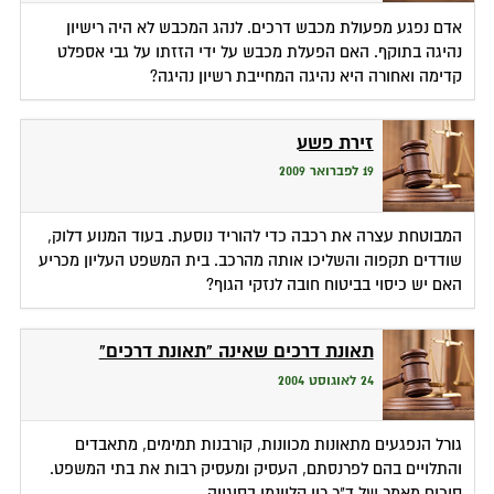
אדם נפגע מפעולת מכבש דרכים. לנהג המכבש לא היה רישיון
נהיגה בתוקף. האם הפעלת מכבש על ידי הזזתו על גבי אספלט
קדימה ואחורה היא נהיגה המחייבת רשיון נהיגה?
זירת פשע
19 לפברואר 2009
המבוטחת עצרה את רכבה כדי להוריד נוסעת. בעוד המנוע דלוק,
שודדים תקפוה והשליכו אותה מהרכב. בית המשפט העליון מכריע
האם יש כיסוי בביטוח חובה לנזקי הגוף?
תאונת דרכים שאינה "תאונת דרכים"
24 לאוגוסט 2004
גורל הנפגעים מתאונות מכוונות, קורבנות תמימים, מתאבדים
והתלויים בהם לפרנסתם, העסיק ומעסיק רבות את בתי המשפט.
סיכום מאמר של ד"ר רון קליינמן בסוגייה.