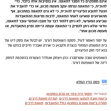
אינם מספקים כל הסבר לתאונה. אין בנסיבות אלה בלבד, כדי
להוכיח, כי התאונה נגרמה עקב מעשה מכוון, או כדי להעביר את
הנטל לתובע הפיצויים להוכיח, כי לא גרם לתאונה במתכוון. אף
מהארועים שארעו לאחר התאונה, לרבות נסיונות ההתאבדות
שביצע המערער, לא ניתן ללמוד דבר על מצבו הנפשי עובר לתאונה,
וודאי שלא ניתן להסיק כי התאונה עצמה הייתה נסיון התאבדות, או
מעשה מכוון אחר".
על יסוד האמור לעיל, פסקה השופטת דורנר, יש לבטל את פסק דינו של
בית המשפט המחוזי בנצרת ולקבוע כי אררט ואבנ"ר חייבים בנזקו של
בנא לפי חוק הפיצויים.
השופטים טובה שטרסברג-כהן ויצחק אנגלרד הצטרפו בהסכמה לפסק
דינה של השופטת דורנר.
פסק הדין המלא
קטגוריות:
אסונך היה צפוי או נגרם במתכוון
,
ביטוח חובה לנפגעי תאונות דרכים
,
הגדרת תאונת דרכים
,
מקרה ביטוח שנגרם במתכוון כולל התאבדות
,
תאונת דרכים