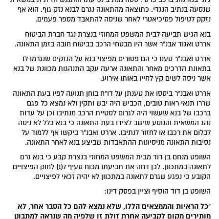
שנסעה בנתיב הנגדי. כתוצאה מהתאונה נגרם לבנא נזק גוף. הוא אף
נזקק לטיפול פסיכיאטרי לאחר שניסה להתאבד מספר פעמים.
בנא הגיש תביעה לבית המשפט המחוזי בנצרת נגד חברת הביטוח
אררט ואגוד אבנ"ר אשר היו מבטחי הרכב בביטוח חובה בזמן התאונה.
אררט ואבנ"ר טענו כי הם פטורים מפיצוי בנא על הנזקים שנגרמו לו
בתאונת הדרכים מאחר והתאונה ארעה עקב התנהגות מכוונת של בנא
אשר ניסה לשים קץ לחייו באותו אירוע.
אררט ואבנ"ר ביססו את טענתן על דו"ח בוחן תנועה לפיו בעת התאונה
שררו תנאי ראות טובים, הכביש היה יבש ותקין ולא נמצא כל פגם
ברכבו של בנא שעשוי היה לגרום לסטיית הרכב מנתיבו וכן על עדות
נהג המשאית והנוסע שישב לצידו בעת התאונה כי בנא כלל לא ניסה
לבלום את רכבו או לחזור לנתיבו. אררט ואבנ"ר ביקשו אף ללמוד על
נסיבות התאונה מניסיונות ההתאבדות שביצע בנא לאחר התאונה.
השופט מנחם בן דוד מבית המשפט המחוזי בנצרת קבע כי בנא גרם
לתאונה במתכוון. לכן דחה את תביעתו מכוח סעיף 7(1) לחוק הפיצויים
הקובע כי נפגע שגרם לתאונה במתכוון לא יהיה זכאי לפיצויים.
השופט בן דוד הוסיף וציין בפסק דינו:
"כל הראיות והממצאים הללו, שלא נמצא להם כל הסבר אחר, לא
מותירים מקום לקביעה אחרת זולת זו שלפיה מה שנראה למתבונן