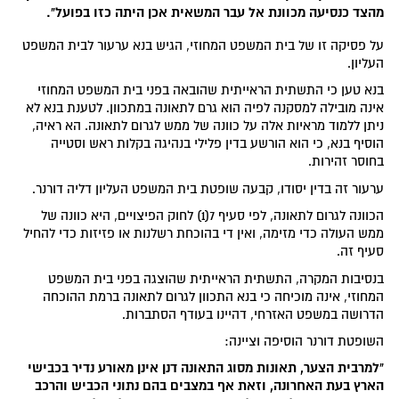
מהצד כנסיעה מכוונת אל עבר המשאית אכן היתה כזו בפועל".
על פסיקה זו של בית המשפט המחוזי, הגיש בנא ערעור לבית המשפט
העליון.
בנא טען כי התשתית הראייתית שהובאה בפני בית המשפט המחוזי
אינה מובילה למסקנה לפיה הוא גרם לתאונה במתכוון. לטענת בנא לא
ניתן ללמוד מראיות אלה על כוונה של ממש לגרום לתאונה. הא ראיה,
הוסיף בנא, כי הוא הורשע בדין פלילי בנהיגה בקלות ראש וסטייה
בחוסר זהירות.
ערעור זה בדין יסודו, קבעה שופטת בית המשפט העליון דליה דורנר.
הכוונה לגרום לתאונה, לפי סעיף 7(1) לחוק הפיצויים, היא כוונה של
ממש העולה כדי מזימה, ואין די בהוכחת רשלנות או פזיזות כדי להחיל
סעיף זה.
בנסיבות המקרה, התשתית הראייתית שהוצגה בפני בית המשפט
המחוזי, אינה מוכיחה כי בנא התכוון לגרום לתאונה ברמת ההוכחה
הדרושה במשפט האזרחי, דהיינו בעודף הסתברות.
השופטת דורנר הוסיפה וציינה:
"למרבית הצער, תאונות מסוג התאונה דנן אינן מאורע נדיר בכבישי
הארץ בעת האחרונה, וזאת אף במצבים בהם נתוני הכביש והרכב