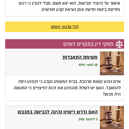
אישור על היעדר תביעות. הוא יצא משם, מבלי להבין כי רכש
פוליסת ביטוח חדשה ונתן הוראת קבע חודשית.
לכל עדכוני האתר
פסקי דין במקרים דומים
משימת התאבדות
18 למאי 1994
אדם נפגע קשות מרכבת. בבית המשפט נקבע כי הנפגע ניסה
להתאבד. האם יש לשלול מהנפגע את זכות לפיצויים כי המעשה
היה מכוון?
האם נדרש רישיון נהיגה לכבישה במכבש
3 לינואר 2011