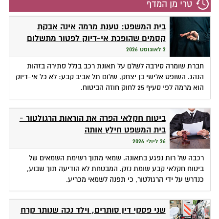
טרי מן המדף
בית המשפט: טענת מרמה אינה אבקת
קסמים שהופכת אי-דיוק לפטור מתשלום
2 לאוגוסט 2026
חברת שומרה סירבה לשלם על תאונת רכב בגלל סתירה בזהות
הנהג. השופט אלישי בן יצחק, שלום תל אביב קבע: לא כל אי-דיוק
הוא מרמה לפי סעיף 25 לחוק חוזה הביטוח.
ביטוח חקלאי הפרה את הוראות הרגולטור -
בית המשפט חילץ אותה
26 ליולי 2026
רכבה של רות נפגע בתאונה. שמאי מתוך רשימת השמאים של
ביטוח חקלאי קבע שומת נזק. המבטחת לא הודיעה תוך שבוע,
כנדרש על ידי הרגולטור, כי תפנה לשמאי מכריע.
שני פסקי דין סותרים, וילד נכה שנותר קרח