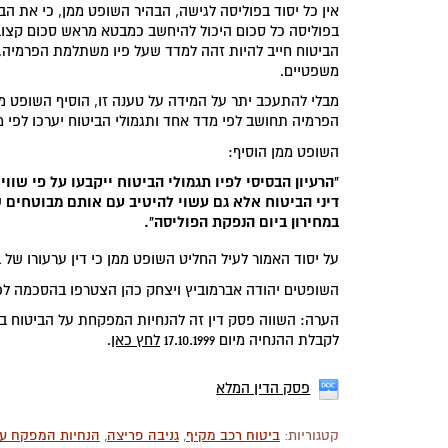
אין כל יסוד בפוליסה לגישה, הבהיר השופט ממן, כי את הב
בפוליסה כל סכום היכול להיחשב כמבטא מראש סכום קצוב
הביטוח חייב להיות זהה למדד שעל פיו משתלמת הפרמיה,
משפטיים.
מבלי להתעכב יתר על המידה על טענה זו, הוסיף השופט ממ
הפרמיה תחושב לפי מדד אחד ותגמולי הביטוח יערכו לפי מ
השופט ממן הוסיף:
"הרעיון הבסיסי לפיו תגמולי הביטוח ייקבעו על פי שו
דיני הביטוח אלא גם עשוי להיטיב עם אותם מבוטחים ש
במחירון ביום הנפקת הפוליסה".
על יסוד האמור לעיל החליט השופט ממן כי דין ערעורו של בן
השופטים יהודה אברמוביץ ויצחק כהן הצטרפו בהסכמה לפ
הערה: השווה פסק דין זה להנחיות המפקחת על הביטוח בסוגייה 
לקבלת ההנחיה מיום 17.10.1999
לחץ כאן
.
פסק הדין המלא
קטגוריות:
ביטוח רכב מקיף
,
גניבה פריצה
,
הנחיות המפקח על