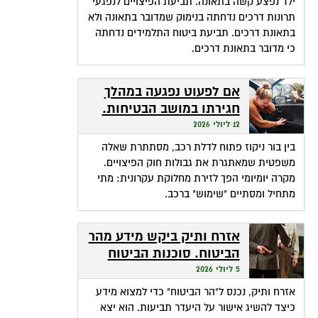
ילד נפצע קשה בתאונה. תביעת הפיצויים לנפגעי
תרונות דרכים נדחתה בנימוק שמדובר בתאונה ולא
בתאונת דרכים. תביעת ביטוח התלמידים נדחתה
כי מדובר בתאונת דרכים.
אם לפעוט נפגעה במהלך
חגירתו במושב הבטיחות.
האם זכאית לפיצויים?
12 ליולי 2026
בין בור ניקוז פתוח לדלת רכב, מסתתרת שאלה
משפטית שמאתגרת את גבולות חוק הפיצויים.
מקרה יומיומי הפך לזירת מחלוקת עקרונית: מתי
מתחיל ומסתיים "שימוש" ברכב.
אזרח ותיק ביקש מידע מהר
הביטוח. סוכנות הביטוח
גבתה מחשבונו פרמיות
5 ליולי 2026
אזרח ותיק, נכנס ל"הר הביטוח" כדי למצוא מידע
כיצד להשיג אישור על היעדר תביעות. הוא יצא