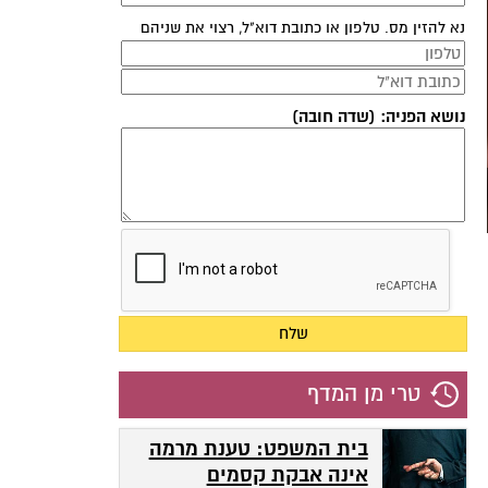
נא להזין מס. טלפון או כתובת דוא"ל, רצוי את שניהם
נושא הפניה: (שדה חובה)
טרי מן המדף
בית המשפט: טענת מרמה
אינה אבקת קסמים