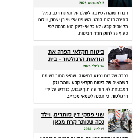
שהופכת אי-דיוק לפטור
2 לאוגוסט 2026
מתשלום
חברת שומרה סירבה לשלם על תאונת רכב בגלל
סתירה בזהות הנהג. השופט אלישי בן יצחק, שלום
תל אביב קבע: לא כל אי-דיוק הוא מרמה לפי
סעיף 25 לחוק חוזה הביטוח.
ביטוח חקלאי הפרה את
הוראות הרגולטור - בית
המשפט חילץ אותה
26 ליולי 2026
רכבה של רות נפגע בתאונה. שמאי מתוך רשימת
השמאים של ביטוח חקלאי קבע שומת נזק.
המבטחת לא הודיעה תוך שבוע, כנדרש על ידי
הרגולטור, כי תפנה לשמאי מכריע.
שני פסקי דין סותרים, וילד
נכה שנותר קרח מכאן
ומכאן
19 ליולי 2026