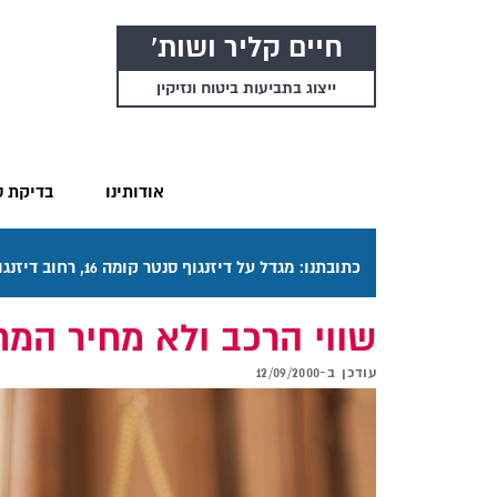
חיים קליר ושות'
ייצוג בתביעות ביטוח ונזיקין
אודותינו
בדיקת ס
כתובתנו: מגדל על דיזנגוף סנטר קומה 16, רחוב דיזנגוף 50 תל אביב. דרכי ההגעה בתפריט "אודותינו".
שווי הרכב ולא מחיר המחי
עודכן ב-
12/09/2000