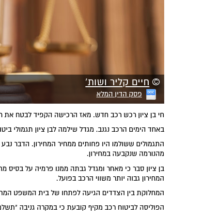
©
חיים קליר ושות'
פסק הדין המלא
חי בן ציון רכש רכב חדש. מאז הרכישה הקפיד לבטח את ר
באחד הימים הרכב נגנב. מגדל שילמה לבן ציון תגמולי ביט
התגמולים ששולמו היו פחותים ממחיר המחירון. הדבר נבע 
מהנורמה שנקבעה במחירון.
בן ציון סבר כי מאחר ומגדל גבתה ממנו פרמיה על בסיס מחי
המחירון גבוה יותר משווי הרכב בפועל.
המחלוקת בין הצדדים הגיעה לפתחו של בית המשפט המחוזי
הפוליסה לביטוח רכב מקיף קובעת כי במקרה גניבה "תש