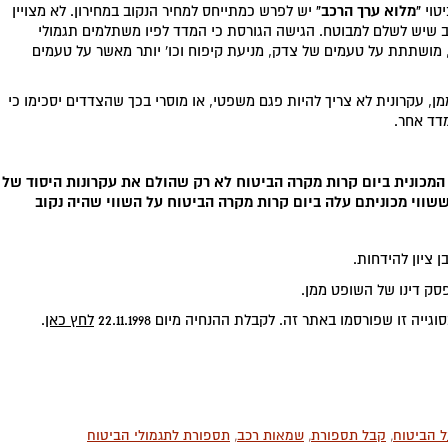
"מלוא ערך הרכב"
יטוי
יש לפרש כמתייחס למחיר הנקוב במחירון. לא מצויין
 שיש לשלם למבוטח. הגישה הגורסת כי המדד לפיו משתלמים תגמולי
 מושתתת על טעמים של צדק, מניעת קיפוח וכו' יותר מאשר על טעמים
ן, עקרונית לא צריך להיות פגם משפטי, או מוסרי בכך שהצדדים יסכימו כי
דד אחר.
וי המכונית ביום קרות מקרה הביטוח לא רק שהולם את עקרונות היסוד של
שווי מכוניתם עלה ביום קרות מקרה הביטוח על השווי שהיה נקוב
 ציון להידחות.
סק דינו של השופט ממן.
זו שפורסמו באתר זה. לקבלת ההנחיה מיום 22.11.1998
לחץ כאן
.
 הביטוח
,
קבל תספורת
,
שמאות רכב
,
תספורת לתגמולי הביטוח