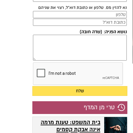
נא להזין מס. טלפון או כתובת דוא"ל, רצוי את שניהם
נושא הפניה: (שדה חובה)
טרי מן המדף
בית המשפט: טענת מרמה
אינה אבקת קסמים