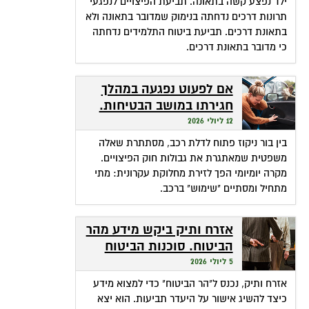
ילד נפצע קשה בתאונה. תביעת הפיצויים לנפגעי
תרונות דרכים נדחתה בנימוק שמדובר בתאונה ולא
בתאונת דרכים. תביעת ביטוח התלמידים נדחתה
כי מדובר בתאונת דרכים.
אם לפעוט נפגעה במהלך
חגירתו במושב הבטיחות.
האם זכאית לפיצויים?
12 ליולי 2026
בין בור ניקוז פתוח לדלת רכב, מסתתרת שאלה
משפטית שמאתגרת את גבולות חוק הפיצויים.
מקרה יומיומי הפך לזירת מחלוקת עקרונית: מתי
מתחיל ומסתיים "שימוש" ברכב.
אזרח ותיק ביקש מידע מהר
הביטוח. סוכנות הביטוח
גבתה מחשבונו פרמיות
5 ליולי 2026
אזרח ותיק, נכנס ל"הר הביטוח" כדי למצוא מידע
כיצד להשיג אישור על היעדר תביעות. הוא יצא