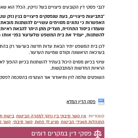
לגבי פסקי דין הקובעים פיצויים בשל נזיקין, הכלל הוא ש
"בתביעות פיצויים, בעת שנפסקים פיצויים בגין נזק ש
האפשרות כי נתונים מסוימים עשויים להשתנות מובאת ב
שעמדו ביסוד התחזית, מצדיק מתן היתר להבאת ראיות ח
להשתנות, יעמיד את בית המשפט שלערעור בפני אותו ח
לכן בית המשפט יתיר הבאת עדות חדשה בערעור רק בהתקיים 
בערכאה הראשונה וקודם שמיעת הערעור.
שינוי בכיוון מסוים היכול בעתיד להשתנות בכיוון ההפוך 
הראיות החדשות המתבקשות.
השופטים שלמה לוין ותיאודור אור הצטרפו בהסכמה לפסק ד
פסק הדין המלא
קטגוריות:
אין קשר סיבתי בין נזקך למקרה הביטוח
,
ביטוח חו
התנהלות תאגידי הביטוח
,
מגיע לך פחות
,
קשר סיבתי
,
קשר סי
פסקי דין במקרים דומים