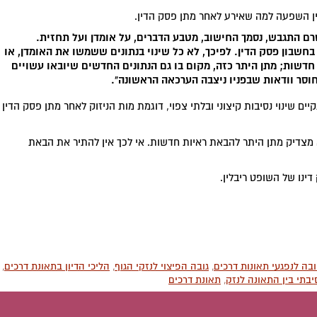
אין השפעה למה שאירע לאחר מתן פסק הדין.
טרם התגבש, נסמך החישוב, מטבע הדברים, על אומדן ועל תחזית.
חשבון פסק הדין. לפיכך, לא כל שינוי בנתונים ששמשו את האומדן, או
דשות; מתן היתר כזה, מקום בו גם הנתונים החדשים שיובאו עשויים
וסר וודאות שבפניו ניצבה הערכאה הראשונה".
שינוי נסיבות קיצוני ובלתי צפוי, דוגמת מות הניזוק לאחר מתן פסק הדין
לא מצדיק מתן היתר להבאת ראיות חדשות. אי לכך אין להתיר את הבאת
ינו של השופט ריבלין.
בה לנפגעי תאונות דרכים
,
גובה הפיצוי לנזקי הגוף
,
הליכי הדיון בתאונת דרכים
,
בתי בין התאונה לנזק
,
תאונת דרכים