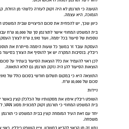
להוריו של תורגמן למנות לו אפוטרופוס.
הטענה כי תורגמן לא היה זקוק לעזרה כלשהי מן הזולת, ק
הנמוכה, היא עצמה.
כיוון שכך, יש להפחית את סכום הפיצויים שבית המשפט ה
נוספות של סיעוד בכל יממה, ועוד 2,592 ש"ח לצורך העסקת עובדת במשק הבית משך 18 שעות בכל שבוע. סך הכל 16,592 ש"ח לחודש.
העסקת עובד זר במשך כל שעות היממה מייתרת את תוספ
ריבלין. בנסיבות המקרה יש אך להוסיף את הצורך בסיעוד מ
הוצאות הסיעוד להן היה נזקק תורגמן גם לולא התאונה.
סכום של 10,000 ש"ח.
ניידות
השופט ריבלין אימץ את מסקנותיו של הכלכלן קצין באשר 
בית המשפט המחוזי כי תורגמן זקוק למכונית מסוג VAN, להבדיל ממכונית פרטית מתאימה, כפי שניסתה לטעון איילון.
יחד עם זאת העיד המומחה קצין בבית המשפט כי תורגמן יהי
משפחה.
נתון זה מן הראוי להביא בחשבון, ציין השופט ריבלין. ראו