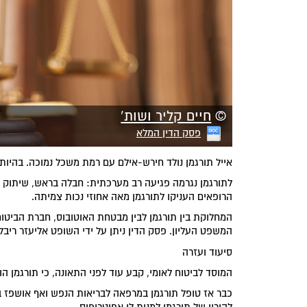
©
חיים קליר ושות'
פסק הדין המלא
אייל תורגמן נולד חירש-אילם עם רמת משכל נמוכה. בהיותו בן 32 נפגע תורגמן בתאונת דרכים באוטוב
לתורגמן נגרמה פגיעה רב מערכתית: חבלה בראש, שיתוק ב
הרופאים העניקו לתורגמן מאה אחוזי נכות צמיתה.
המחלוקת בין תורגמן לבין מבטחת האוטובוס, חברת הביטוח
המשפט העליון. פסק הדין ניתן על ידי השופט אליעזר ריבלי
סיעוד ועזרה
המוסד לביטוח לאומי, קבע עוד לפני התאונה, כי תורגמן ה
כבר אז טופל תורגמן במרפאה לבריאות הנפש ואף אושפז ב