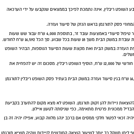
בע השופט ריבלין, אינה נתמכת לפיכך בממצאים שנקבעו על ידי הערכאה
מחוזי פסק לתורגמן בראש הנזק של סיעוד ועזרה.
בית המשפט המחוזי אישר לתורגמן סך של 10,000 ש"ח עבור טיפול סיעודי באמצעות עובד זר, בתוספת 4,000 ש"ח עבור שש שעות
ת העזרה במשק הבית ואת מקצת שעות הסיעוד הנוספות, הבהיר השופט
שלים.
לכן ראוי להעמיד את כלל הוצאות הסיעוד בעתיד על סכום חודשי של 12,000 ש"ח, הוסיף השופט ריבלין. מסכום זה יש להפחית את
התוצאה היא כי במקום תשלום חודשי בסכום כולל של 16,592 ש"ח בגין סיעוד ועזרה במשק הבית בעתיד פסק השופט ריבלין לתורגמן
להוצאות ניידות להן זקוק תורגמן. השופט לא מצא מקום להתערב בקביעת
ה זכאי לפטור חלקי ממסים אם ברכב ינהג מלווה קבוע, אפילו יהיה זה בן
י אף ליתן משקל רב יותר לשיעור הוצאה החודשית לניידות שהיה מוציא תורגמן