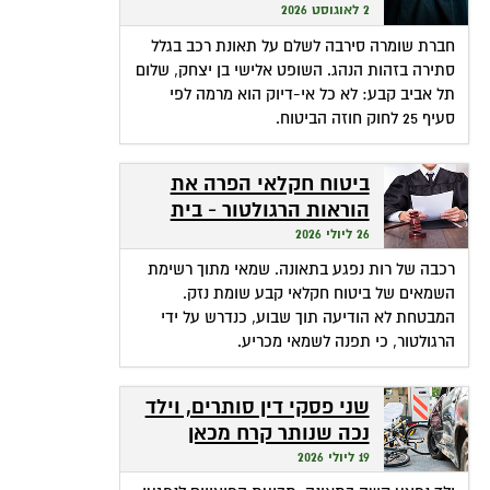
שהופכת אי-דיוק לפטור
2 לאוגוסט 2026
מתשלום
חברת שומרה סירבה לשלם על תאונת רכב בגלל
סתירה בזהות הנהג. השופט אלישי בן יצחק, שלום
תל אביב קבע: לא כל אי-דיוק הוא מרמה לפי
סעיף 25 לחוק חוזה הביטוח.
ביטוח חקלאי הפרה את
הוראות הרגולטור - בית
המשפט חילץ אותה
26 ליולי 2026
רכבה של רות נפגע בתאונה. שמאי מתוך רשימת
השמאים של ביטוח חקלאי קבע שומת נזק.
המבטחת לא הודיעה תוך שבוע, כנדרש על ידי
הרגולטור, כי תפנה לשמאי מכריע.
שני פסקי דין סותרים, וילד
נכה שנותר קרח מכאן
ומכאן
19 ליולי 2026