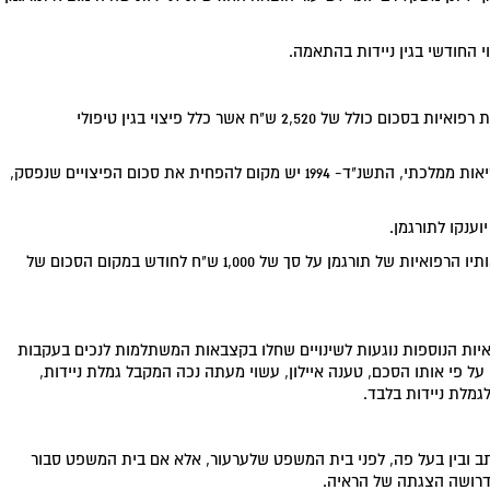
 החודשי בגין ניידות בהתאמה.
בית המשפט המחוזי פסק לתורגמן פיצוי חודשי בגין הוצאות רפואיות בסכום כולל של 2,520 ש"ח אשר כלל פיצוי בגין טיפולי
מאחר ותורגמן זכאי לטיפולים רפואיים על פי חוק ביטוח בריאות ממלכתי, התשנ"ד- 1994 יש מקום להפחית את סכום הפיצויים שנפסק,
וענקו לתורגמן.
בנסיבות המקרה יש להעמיד את הפיצוי החודשי בגין הוצאותיו הרפואיות של תורגמן על סך של 1,000 ש"ח לחודש במקום הסכום של
ראיות הנוספות נוגעות לשינויים שחלו בקצבאות המשתלמות לנכים בעקבות
ל פי אותו הסכם, טענה איילון, עשוי מעתה נכה המקבל גמלת ניידות,
גמלת ניידות בלבד.
בכתב ובין בעל פה, לפני בית המשפט שלערעור, אלא אם בית המשפט סבור
דרושה הצגתה של הראיה.