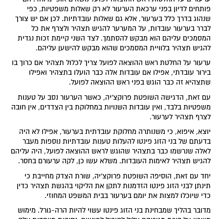
פותחים לדיון בפני ערכאת הערעור לא רק שאלות משפטיות, כפי
שנהוג בדרך כלל בערעור, אלא גם שאלות עובדתיות. לכן אם יש צורך
לברר בערעור עובדות, על המערער להגיש תצהיר ולצרף את כל
המסמכים עליהם הוא מבקש להסתמך. לצד השני קיימת זכות נגדית
להגיש תצהיר בלוויית המסמכים שהוא מבקש להישען עליהם.
ערעור על החלטת ראש ההוצאה לפועל צריך לכלול תצהיר אם כרוך בו
בירור עובדתי, אפילו אם עובדות אלה כבר הועלו בתצהיר ואפילו
שתצהיא זה כבר הוגש בפני ראש ההוצאה לפועל.
עם זאת, הדגישה השופטת פרוקצ'יה, כאשר הערעור נסב על טענות
משפטיות בלבד, ואין עובדות השנויות במחלוקת בין הצדדים, אין חובה
לצרף תצהיר לערעור.
יוצא, איפוא, כי משנותרה מחלוקת עובדתית בערעור, אפילו לא היה
בדעתם של בני הזוג פינטו להעלות טענות עובדתיות נוספות מעבר
לאלה שנרשמו כבר בתצהיר שהוגש לראש ההוצאה לפועל, היה עליהם
להגיש תצהיר לאימות העובדות. משלא עשו כן, לקה ערעורם בחסר.
יחד עם זאת, הוסיפה השופטת פרוקצ'יה, שורת הצדק מחייבת כי
תינתן לבני הזוג פינטו הזדמנות לתקן את הליקוי בהגשת תצהיר כדין
כדי שיוכלו למצות את יומם בערעור בבית המשפט המחוזי.
מדובר בהליך שמבחינת בני הזוג פינטו עשוי להיות הרה-גורל. מימוש