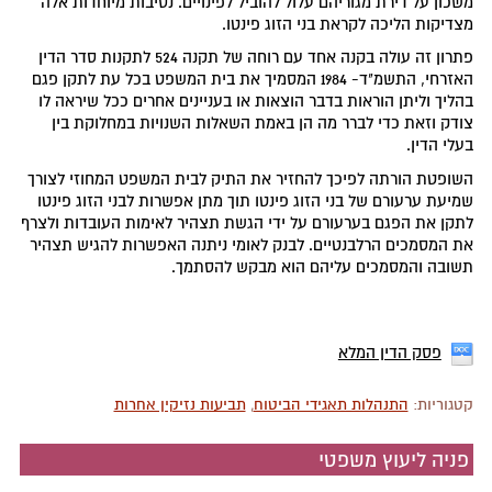
משכון על דירת מגוריהם עלול להוביל לפינויים. נסיבות מיוחדות אלה
מצדיקות הליכה לקראת בני הזוג פינטו.
פתרון זה עולה בקנה אחד עם רוחה של תקנה 524 לתקנות סדר הדין
האזרחי, התשמ"ד- 1984 המסמיך את בית המשפט בכל עת לתקן פגם
בהליך וליתן הוראות בדבר הוצאות או בעניינים אחרים ככל שיראה לו
צודק וזאת כדי לברר מה הן באמת השאלות השנויות במחלוקת בין
בעלי הדין.
השופטת הורתה לפיכך להחזיר את התיק לבית המשפט המחוזי לצורך
שמיעת ערעורם של בני הזוג פינטו תוך מתן אפשרות לבני הזוג פינטו
לתקן את הפגם בערעורם על ידי הגשת תצהיר לאימות העובדות ולצרף
את המסמכים הרלבנטיים. לבנק לאומי ניתנה האפשרות להגיש תצהיר
תשובה והמסמכים עליהם הוא מבקש להסתמך.
פסק הדין המלא
קטגוריות:
התנהלות תאגידי הביטוח
,
תביעות נזיקין אחרות
פניה ליעוץ משפטי