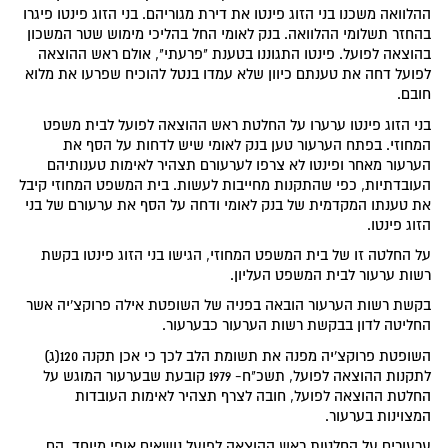
ההלוואה משכנו בני הזוג פינטו את דירת מגוריהם. בני הזוג פינטו פיגרו
בהחזר תשלומי ההלוואה. בנק לאומי החל בהליכי מימוש שטר המשכון
בהוצאה לפועל. פינטו התגוננו בטענת "פרעתי", אולם ראש ההוצאה
לפועל דחה את טענתם כיוון שלא עמדו בנטל להוכיח שפרעו את מלוא
חובם.
בני הזוג פינטו ערערו על החלטת ראש ההוצאה לפועל לבית משפט
המחוזי. בפתח הערעור טען בנק לאומי שיש לדחות על הסף את
הערעור מאחר ופינטו לא צרפו לערעורם תצהיר לאימות טענותיהם
העובדתיות, כפי שהתקנות מחייבות לעשות. בית המשפט המחוזי קיבל
את טענתו המקדמית של בנק לאומי ודחה על הסף את ערעורם של בני
הזוג פינטו.
על החלטה זו של בית המשפט המחוזי, הגישו בני הזוג פינטו בקשת
רשות ערעור לבית המשפט העליון.
בקשת רשות הערעור הובאה בפניה של השופטת אילה פרוקצ'יה אשר
החליטה לדון בבקשת רשות הערעור כבערעור.
השופטת פרוקצ'יה מפנה את תשומת הלב לכך כי אכן תקנה 120(ג)
לתקנות ההוצאה לפועל, תשכ"ח- 1979 קובעת שבערעור המוגש על
החלטת ההוצאה לפועל, חובה לצרף תצהיר לאימות העובדות
המצוינות בערעור.
ערעורים על החלטות ראש ההוצאה לפועל נושאים אופי מיוחד. הם