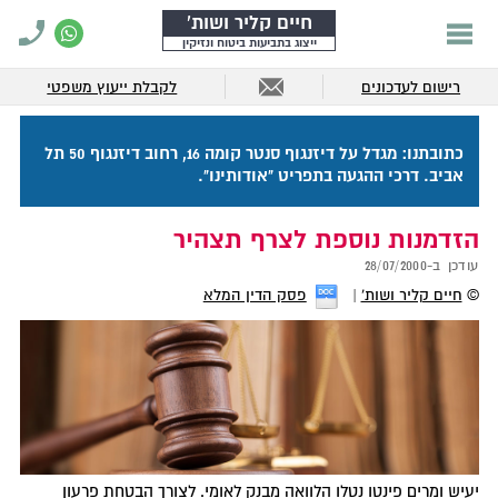
חיים קליר ושות'
ייצוג בתביעות ביטוח ונזיקין
רישום לעדכונים
לקבלת ייעוץ משפטי
כתובתנו: מגדל על דיזנגוף סנטר קומה 16, רחוב דיזנגוף 50 תל
אביב. דרכי ההגעה בתפריט "אודותינו".
הזדמנות נוספת לצרף תצהיר
עודכן ב-
28/07/2000
©
חיים קליר ושות'
פסק הדין המלא
יעיש ומרים פינטו נטלו הלוואה מבנק לאומי. לצורך הבטחת פרעון