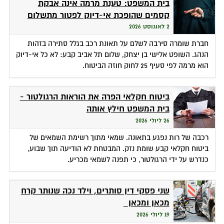
בית המשפט: טענת מרמה אינה אבקת
קסמים שהופכת אי-דיוק לפטור מתשלום
2 לאוגוסט 2026
חברת שומרה סירבה לשלם על תאונת רכב בגלל סתירה בזהות
הנהג. השופט אלישי בן יצחק, שלום תל אביב קבע: לא כל אי-דיוק
הוא מרמה לפי סעיף 25 לחוק חוזה הביטוח.
ביטוח חקלאי הפרה את הוראות הרגולטור -
בית המשפט חילץ אותה
26 ליולי 2026
רכבה של רות נפגע בתאונה. שמאי מתוך רשימת השמאים של
ביטוח חקלאי קבע שומת נזק. המבטחת לא הודיעה תוך שבוע,
כנדרש על ידי הרגולטור, כי תפנה לשמאי מכריע.
שני פסקי דין סותרים, וילד נכה שנותר קרח
מכאן ומכאן
19 ליולי 2026