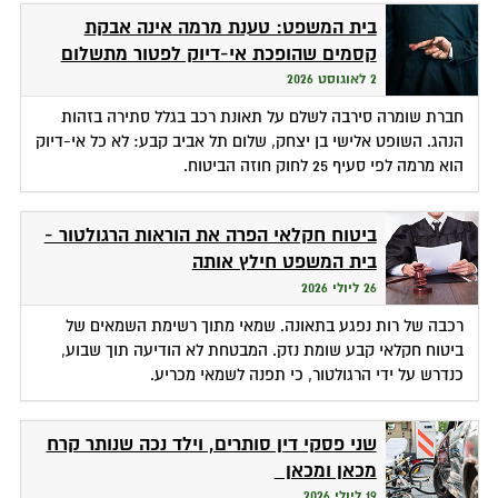
בית המשפט: טענת מרמה אינה אבקת
קסמים שהופכת אי-דיוק לפטור מתשלום
2 לאוגוסט 2026
חברת שומרה סירבה לשלם על תאונת רכב בגלל סתירה בזהות
הנהג. השופט אלישי בן יצחק, שלום תל אביב קבע: לא כל אי-דיוק
הוא מרמה לפי סעיף 25 לחוק חוזה הביטוח.
ביטוח חקלאי הפרה את הוראות הרגולטור -
בית המשפט חילץ אותה
26 ליולי 2026
רכבה של רות נפגע בתאונה. שמאי מתוך רשימת השמאים של
ביטוח חקלאי קבע שומת נזק. המבטחת לא הודיעה תוך שבוע,
כנדרש על ידי הרגולטור, כי תפנה לשמאי מכריע.
שני פסקי דין סותרים, וילד נכה שנותר קרח
מכאן ומכאן
19 ליולי 2026