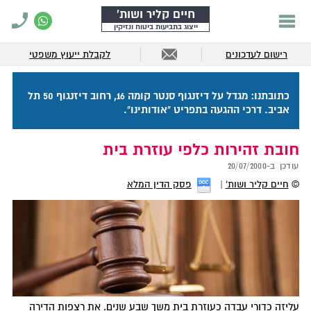
חיים קליר ושות'
ייצוג בתביעות ביטוח ונזיקין
רישום לעדכונים
לקבלת ייעוץ משפטי
כתובתנו: מגדל על דיזנגוף סנטר קומה 16, רחוב דיזנגוף 50 תל
אביב. דרכי ההגעה בתפריט "אודותינו".
חובת זהירות כלפי עוזרת בית
עודכן ב-
20/07/2000
©
חיים קליר ושות'
פסק הדין המלא
עליזה כדורי עבדה כעוזרת בית משך שבע שנים. את רצפות הדירה