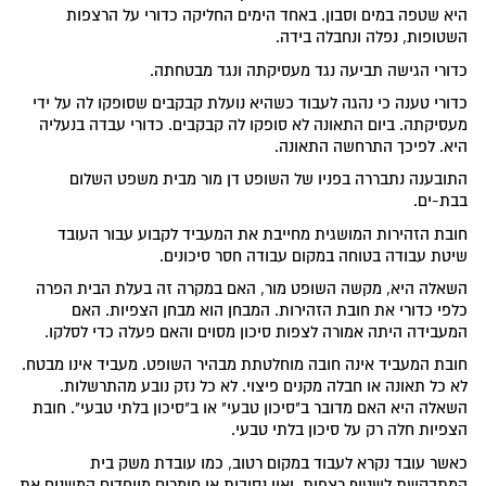
היא שטפה במים וסבון. באחד הימים החליקה כדורי על הרצפות
השטופות, נפלה ונחבלה בידה.
כדורי הגישה תביעה נגד מעסיקתה ונגד מבטחתה.
כדורי טענה כי נהגה לעבוד כשהיא נועלת קבקבים שסופקו לה על ידי
מעסיקתה. ביום התאונה לא סופקו לה קבקבים. כדורי עבדה בנעליה
היא. לפיכך התרחשה התאונה.
התובענה נתבררה בפניו של השופט דן מור מבית משפט השלום
בבת-ים.
חובת הזהירות המושגית מחייבת את המעביד לקבוע עבור העובד
שיטת עבודה בטוחה במקום עבודה חסר סיכונים.
השאלה היא, מקשה השופט מור, האם במקרה זה בעלת הבית הפרה
כלפי כדורי את חובת הזהירות. המבחן הוא מבחן הצפיות. האם
המעבידה היתה אמורה לצפות סיכון מסוים והאם פעלה כדי לסלקו.
חובת המעביד אינה חובה מוחלטתת מבהיר השופט. מעביד אינו מבטח.
לא כל תאונה או חבלה מקנים פיצוי. לא כל נזק נובע מהתרשלות.
השאלה היא האם מדובר ב"סיכון טבעי" או ב"סיכון בלתי טבעי". חובת
הצפיות חלה רק על סיכון בלתי טבעי.
כאשר עובד נקרא לעבוד במקום רטוב, כמו עובדת משק בית
המתבקשת לשטוף רצפות, ואין נסיבות או חומרים מיוחדים המשנים את