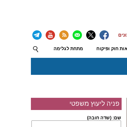
נים
ות חוק ופיקוח
מתחת לגלימה
פניה ליעוץ משפטי
שם: (שדה חובה)