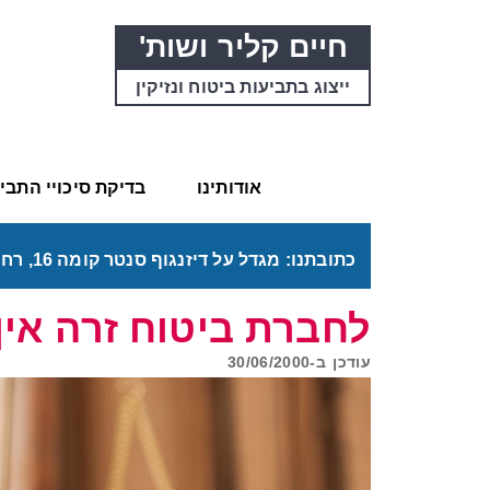
חיים קליר ושות'
ייצוג בתביעות ביטוח ונזיקין
אודותינו
בדיקת סיכויי התב
כתובתנו: מגדל על דיזנגוף סנטר קומה 16, רחוב דיזנגוף 50 תל אביב. דרכי ההגעה בתפריט "אודותינו".
לחברת ביטוח זרה אין
עודכן ב-
30/06/2000