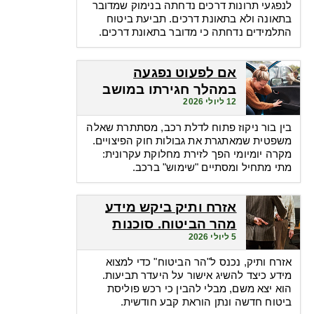
לנפגעי תרונות דרכים נדחתה בנימוק שמדובר
בתאונה ולא בתאונת דרכים. תביעת ביטוח
התלמידים נדחתה כי מדובר בתאונת דרכים.
אם לפעוט נפגעה
במהלך חגירתו במושב
12 ליולי 2026
הבטיחות. האם זכאית
לפיצויים?
בין בור ניקוז פתוח לדלת רכב, מסתתרת שאלה
משפטית שמאתגרת את גבולות חוק הפיצויים.
מקרה יומיומי הפך לזירת מחלוקת עקרונית:
מתי מתחיל ומסתיים "שימוש" ברכב.
אזרח ותיק ביקש מידע
מהר הביטוח. סוכנות
5 ליולי 2026
הביטוח גבתה מחשבונו
פרמיות
אזרח ותיק, נכנס ל"הר הביטוח" כדי למצוא
מידע כיצד להשיג אישור על היעדר תביעות.
הוא יצא משם, מבלי להבין כי רכש פוליסת
ביטוח חדשה ונתן הוראת קבע חודשית.