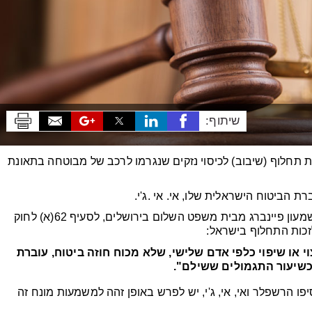
שיתוף:
חלוף (שיבוב) לכיסוי נזקים שנגרמו לרכב של מבוטחה בתאונת
 הביטוח הישראלית שלו, אי. אי .ג'י.
בפתח הדיון, הפנו הרשפלר ואי. אי. ג'י, את השופט שמעון פיינברג מבית משפט השלום בירושלים, לסעיף 62(א) לחוק
 או שיפוי כלפי אדם שלישי, שלא מכוח חוזה ביטוח, עוברת
כשיעור התגמולים ששילם".
ו הרשפלר ואי, אי, ג'י, יש לפרש באופן זהה למשמעות מונח זה