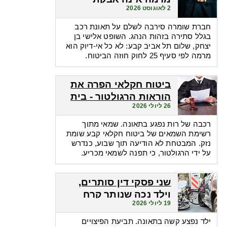
2 לאוגוסט 2026
קסמים שהופכת אי-דיוק
לפטור מתשלום
חברת שומרה סירבה לשלם על תאונת רכב
בגלל סתירה בזהות הנהג. השופט אלישי בן
יצחק, שלום תל אביב קבע: לא כל אי-דיוק הוא
מרמה לפי סעיף 25 לחוק חוזה הביטוח.
ביטוח חקלאי הפרה את
הוראות הרגולטור - בית
26 ליולי 2026
המשפט חילץ אותה
רכבה של רות נפגע בתאונה. שמאי מתוך
רשימת השמאים של ביטוח חקלאי קבע שומת
נזק. המבטחת לא הודיעה תוך שבוע, כנדרש
על ידי הרגולטור, כי תפנה לשמאי מכריע.
שני פסקי דין סותרים,
וילד נכה שנותר קרח
19 ליולי 2026
מכאן ומכאן
ילד נפצע קשה בתאונה. תביעת הפיצויים