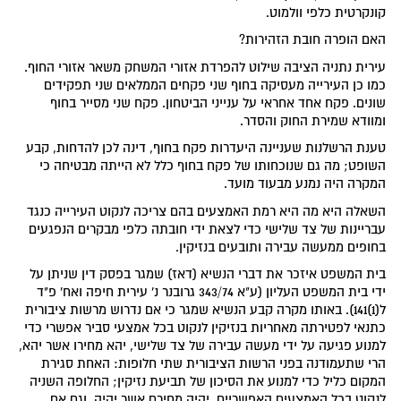
קונקרטית כלפי וולמוט.
האם הופרה חובת הזהירות?
עירית נתניה הציבה שילוט להפרדת אזורי המשחק משאר אזורי החוף.
כמו כן העירייה מעסיקה בחוף שני פקחים הממלאים שני תפקידים
שונים. פקח אחד אחראי על ענייני הביטחון. פקח שני מסייר בחוף
ומוודא שמירת החוק והסדר.
טענת הרשלנות שעניינה היעדרות פקח בחוף, דינה לכן להדחות, קבע
השופט; מה גם שנוכחותו של פקח בחוף כלל לא הייתה מבטיחה כי
המקרה היה נמנע מבעוד מועד.
השאלה היא מה היא רמת האמצעים בהם צריכה לנקוט העירייה כנגד
עבריינות של צד שלישי כדי לצאת ידי חובתה כלפי מבקרים הנפגעים
בחופים ממעשה עבירה ותובעים בנזיקין.
בית המשפט איזכר את דברי הנשיא (דאז) שמגר בפסק דין שניתן על
ידי בית המשפט העליון (ע"א 343/74 גרובנר נ' עירית חיפה ואח' פ"ד
ל(1)141). באותו מקרה קבע הנשיא שמגר כי אם נדרוש מרשות ציבורית
כתנאי לפטירתה מאחריות בנזיקין לנקוט בכל אמצעי סביר אפשרי כדי
למנוע פגיעה על ידי מעשה עבירה של צד שלישי, יהא מחירו אשר יהא,
הרי שתעמודנה בפני הרשות הציבורית שתי חלופות: האחת סגירת
המקום כליל כדי למנוע את הסיכון של תביעת נזיקין; החלופה השניה
לנקוט בכל האמצעים האפשריים, יהיה מחירם אשר יהיה, וגם אם