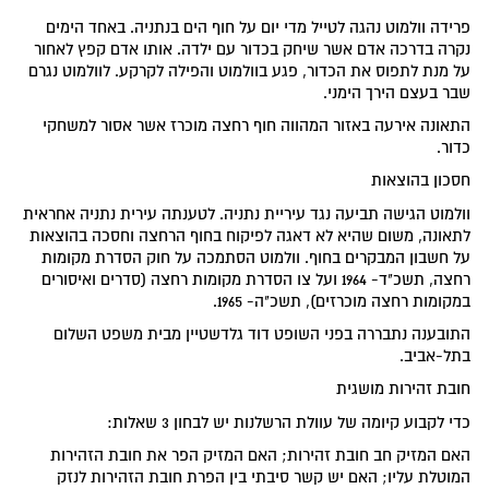
פרידה וולמוט נהגה לטייל מדי יום על חוף הים בנתניה. באחד הימים
נקרה בדרכה אדם אשר שיחק בכדור עם ילדה. אותו אדם קפץ לאחור
על מנת לתפוס את הכדור, פגע בוולמוט והפילה לקרקע. לוולמוט נגרם
שבר בעצם הירך הימני.
התאונה אירעה באזור המהווה חוף רחצה מוכרז אשר אסור למשחקי
כדור.
חסכון בהוצאות
וולמוט הגישה תביעה נגד עיריית נתניה. לטענתה עירית נתניה אחראית
לתאונה, משום שהיא לא דאגה לפיקוח בחוף הרחצה וחסכה בהוצאות
על חשבון המבקרים בחוף. וולמוט הסתמכה על חוק הסדרת מקומות
רחצה, תשכ"ד- 1964 ועל צו הסדרת מקומות רחצה (סדרים ואיסורים
במקומות רחצה מוכרזים), תשכ"ה- 1965.
התובענה נתבררה בפני השופט דוד גלדשטיין מבית משפט השלום
בתל-אביב.
חובת זהירות מושגית
כדי לקבוע קיומה של עוולת הרשלנות יש לבחון 3 שאלות:
האם המזיק חב חובת זהירות; האם המזיק הפר את חובת הזהירות
המוטלת עליו; האם יש קשר סיבתי בין הפרת חובת הזהירות לנזק