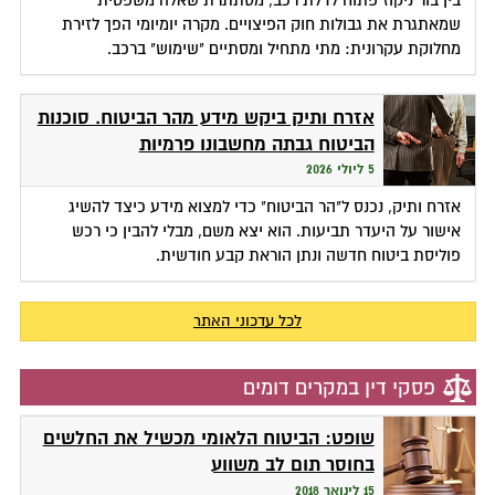
שמאתגרת את גבולות חוק הפיצויים. מקרה יומיומי הפך לזירת
מחלוקת עקרונית: מתי מתחיל ומסתיים "שימוש" ברכב.
אזרח ותיק ביקש מידע מהר הביטוח. סוכנות
הביטוח גבתה מחשבונו פרמיות
5 ליולי 2026
אזרח ותיק, נכנס ל"הר הביטוח" כדי למצוא מידע כיצד להשיג
אישור על היעדר תביעות. הוא יצא משם, מבלי להבין כי רכש
פוליסת ביטוח חדשה ונתן הוראת קבע חודשית.
לכל עדכוני האתר
פסקי דין במקרים דומים
שופט: הביטוח הלאומי מכשיל את החלשים
בחוסר תום לב משווע
15 לינואר 2018