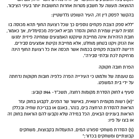
ההוצאה תעשה על חשבון מטרות אחרות החשובות יותר בעיני הציבור.
בהקשר לפסק דין זה, העיר השופט גלדשטיין:
"ללא ספק הצבת פקחים נוספים כך שכל רצועת החוף תהא מכוסה בו
זמנית לעניין שמירת החוק והסדר תביא לאכיפה מכסימלית, אך כאמור,
חובת הזהירות אינה מחייבת שינקטו האמצעים שמחינה פיזית ימנעו
את הנזק ויקנו בטחון מוחלט, אלא מחייבת נקיטת אמצעים סבירים.
דרישה להצבת פקחים בכמות אשר תכסה את כל רצועת החוף הינה
מרחיקת לכת ובלתי סבירה".
הפרת חובה חקוקה
גם טענתה של וולמוט כי העירייה הפרה כלפיה חובות חקוקות נדחתה
על ידי בית המשפט.
סעיף 6 לחוק הסדרת מקומות רחצה, תשכ"ד- 1964 קובע:
"(א) רשות מקומית רשאית, באישור שר הפנים, לקבוע בחוק עזר
הוראות להסדרת הרחצה בים, בנהר, באגם או בבריכת שחיה ובכללן
הוראות בענינים הבאים, הכל במידה שלא נקבעו להם הוראות בחוק זה
או בצו על פיו:
(5) הסדרת משחקי ספורט המים, התעמלות בקבוצות, משחקים
קבוצתיים ומשחקים בכדור;"