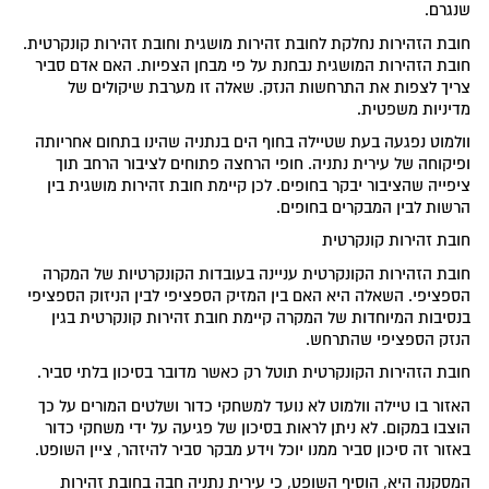
שנגרם.
חובת הזהירות נחלקת לחובת זהירות מושגית וחובת זהירות קונקרטית.
חובת הזהירות המושגית נבחנת על פי מבחן הצפיות. האם אדם סביר
צריך לצפות את התרחשות הנזק. שאלה זו מערבת שיקולים של
מדיניות משפטית.
וולמוט נפגעה בעת שטיילה בחוף הים בנתניה שהינו בתחום אחריותה
ופיקוחה של עירית נתניה. חופי הרחצה פתוחים לציבור הרחב תוך
ציפייה שהציבור יבקר בחופים. לכן קיימת חובת זהירות מושגית בין
הרשות לבין המבקרים בחופים.
חובת זהירות קונקרטית
חובת הזהירות הקונקרטית עניינה בעובדות הקונקרטיות של המקרה
הספציפי. השאלה היא האם בין המזיק הספציפי לבין הניזוק הספציפי
בנסיבות המיוחדות של המקרה קיימת חובת זהירות קונקרטית בגין
הנזק הספציפי שהתרחש.
חובת הזהירות הקונקרטית תוטל רק כאשר מדובר בסיכון בלתי סביר.
האזור בו טיילה וולמוט לא נועד למשחקי כדור ושלטים המורים על כך
הוצבו במקום. לא ניתן לראות בסיכון של פגיעה על ידי משחקי כדור
באזור זה סיכון סביר ממנו יוכל וידע מבקר סביר להיזהר, ציין השופט.
המסקנה היא, הוסיף השופט, כי עירית נתניה חבה בחובת זהירות