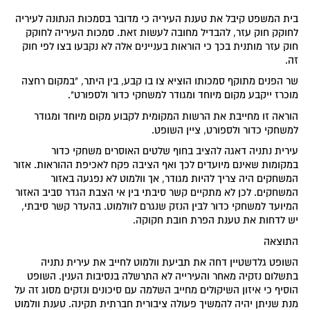
בית המשפט קיבל את טענת העיריה כי מדובר בסמכות הנתונה לעיריה
לחוקק חוק עזר, להבדיל מחובה לעשות זאת. סמכות העיריה לחוקק
חוק עזר מותנית בכך כי הוראות בעניינים אלה לא נקבעו בצו לפי חוק
זה.
שר הפנים מתוקף סמכותו הוציא צו בו קבע, בין היתר, "במקום רחצה
מוכרז ייקבע מקום מיוחד ומגודר למשחקי כדור ולספורט".
הוראה זו מחייבת את הרשות המקומית לקבוע מקום מיוחד ומגודר
למשחקי כדור ולספורט, ציין השופט.
עירית נתניה דאגה להציב בחוף שלטים האוסרים משחקי כדור
במקומות שאינם מיועדים לכך ואף הציבה פקח לאכיפת ההוראות. אזור
המשחקים היה צריך להיות מגודר, אך וולמוט לא נפגעה באזור
המשחקים. לכן לא מתקיים קשר סיבתי בין אי הצבת הגדר סביב האזור
המיועד למשחקי כדור לבין הנזק שנגרם לוולמוט. בהעדר קשר סיבתי,
יש לדחות את טענת הפרת חובת חקוקה.
התוצאה
השופט גלדשטיין דחה את תביעת וולמוט לחייב את עירית נתניה
בתשלום נזקיה מאחר והעירייה לא התרשלה בנסיבות הענין. השופט
הוסיף כי איזון השיקולים מחייב השלמה עם סיכונים ונזקים מסוג זה על
מנת שניתן יהיה להמשיך פעולה ציבורית חברתית תקינה. טענת וולמוט