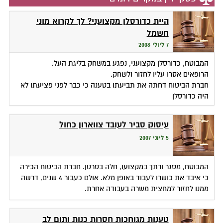
היית כדורסלן מקצועני? לך לקרוא מוני
חשמל
7 ליולי 2008
המבוטח, כדורסלן מקצועני, נפגע במשחק בליגת העל.
הרופאים אסרו עליו לחזור ולשחק.
חברת הביטוח דחתה את תביעתו בטענה כי כבר לפני פציעתו לא
היה כדורסלן
עיסוק סביר לעובד צווארון כחול
5 ליוני 2007
המבוטח, מסגר ורתך במקצועו, חלה בסרטן. חברת הביטוח הכירה
כי איבד את כושרו לעבוד באופן מלא. אולם כעבור 4 שנים, דרשה
ממנו לחזור למחצית משרה בעבודה אחרת.
טענות מגוחכות חסרות כנות ותום לב