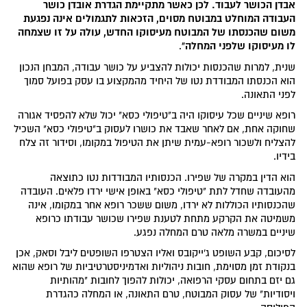
אבדן הכושר לעבוד. לכן כאשר מתקיימת הגדרת אובדן כושר
העבודה המוחלט במבוטח מסוים, הזכאות לתגמולים אינה נפגעת
משום שהכנסתו של המבוטח מעיסוקו החדש, עולה על זו שצמחה
לו מעיסוקו שלפני המחלה"
.
שנית, למרות שהכנסות יכולות להצביע על כושר עבודה, המבחן הנכון
הוא הכנסתו המבודדת נטו של היחיד מהמקצוע בו עסק בפועל סמוך
לפני התאונה.
רופא שיניים שכל עיסוקו היה ב"טיפולי כסא" יכול שלא להפסיד אגורה
שחוקה אחת, אם לאחר שאבד את כושרו לעסוק ב"טיפולי כסא" השכיל
להצליח ולשכור רופא-עמית שיתן את הטיפול במקומו, וסידור זה צלח
בידיו.
הוא הדין במקרה של שפירו. הכנסותיו המבודדות נטו כתוצאה
מהעובדה שחדל לתת "טיפולי כסא" באופן אישי ירדו פלאים. העובדה
שהכנסותיו הכוללות לא ירדו, משום ששכר רופא אחר במקומו, אינה
משמיטה את הקרקע מתחת לטענת שפירו שכושר עבודתו כרופא
שיניים במשרה מלאה טרם המחלה נפגע.
לסיכום, קבע השופט ג'ייקובס ואליו הצטרפו השופטים ליבל וסאק, אכן
בנקודת זמן מסוימת, חובות ניהוליות ואדמיניסטרטיביות של רופא שהוא
גם יזם בתחום עסקי הרפואה, יכולות להפוך לחובות "מהותיות
ויסודיות" של עסוק המבוטח, טרם התאונה, או המחלה כהגדרת