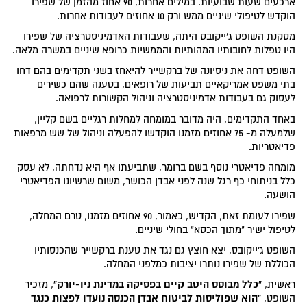
ארכעים שעות שבועיות. במילים אחרות, 90 אחוז מהזמן של שפירו
הוקדש לטיפולי שיניים ממש ורק 10 אחוזים לעבודות אחרות.
מסקנת השופט ג'ייקובס היתה, שעבודות האדמיניסטרציה של שפירו
היו טפלות לחובותיו המהותיות והממשיות כרופא שיניים במשרה מלאה.
השופט דחה את ניסיונה של ברקשייר להיאחז בשני תקדימים בהם דחו
בתי משפט אמריקאיים תביעות של רופאים, בטענה שהם כשירים
לעסוק גם בעבודות אדמיניסטרציה וניהול הקשורות לרפואה.
באחד התקדימים, היה מדובר במומחה למחלות רגליים בשם קליין,
שלמעלה מ- 75 אחוזים מזמנו הוקדשו להפעלה וניהול של שש מרפאות
פדיאטריות.
מומחה פדיאטרי נוסף בשם ברומר, שתביעתו אף היא נדחתה, לא עסק
כלל בניתוחי כף רגל שנה לפני אבדן הכושר, משום שרשיונו הפדיאטרי
הושעה.
שפירו לעומת זאת, הקדיש, כאמור, 90 אחוזים מזמנו, טרם המחלה,
לטיפול ישיר "מתוך הכסא" בחולי שיניים.
השופט ג'ייקובס, יצא חוצץ גם נגד את טענת ברקשייר שהכנסותיו
הכוללת של שפירו נותרו יציבות כמלפני המחלה.
"כלל מבוסס היטב קיים בפסיקה במדינת ניו-יורק"
ראשית,
, מזכיר
"הוא שפוליסות לביטוח אבדן הכנסה נועדו לפצות כנגד
השופט,