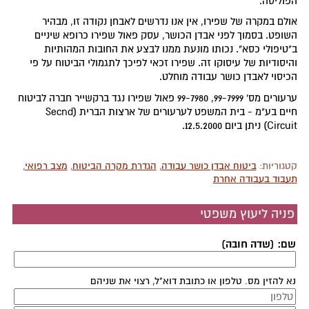
הפוליסה.
אולם במקרה של שפירו, אין אנו נדרשים לאבחן נקודה זו, מבהיר
השופט. בסמוך לפני אבדן הכושר, עסק פאול שפירו כרופא שיניים
ב"טיפולי כסא". נכותו מונעת ממנו לבצע את החובות המהותיות
והיסודיות של עיסוקו זה. שפירו זכאי לפיכך לתגמולי הביטוח על פי
הכיסוי לאבדן כושר עבודה מוחלט.
ערעורים מס' 99-7999, 99-7980 פאול שפירו נגד ברקשייר חברה לביטוח
חיים בע"מ - בית המשפט לערעורים של ארצות הברית (Secnd
Circuit) ניתן ביום 12.5.2000.
קטגוריות:
ביטוח אבדן כושר עבודה
,
הגדרת מקרה הביטוח
,
מצב רפואי
,
תעבוד בעבודה אחרת
פניה ליעוץ משפטי
שם: (שדה חובה)
נא להזין מס. טלפון או כתובת דוא"ל, רצוי את שניהם