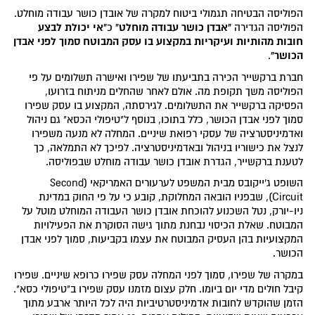
הפוליסה הבטיחה תגמולי ביטוח למקרה של אובדן כושר עבודה מוחלט.
"אבדן כושר עבודה מוחלט"
"אי יכולת לבצע
הפוליסה הגדירה
כ
חובות מהותיות ועיקריות במקצוע בו עסק המבוטח סמוך לפני אבדן
הכושר"
.
חברת ברקשייר הכירה בתביעתו של שפירו ואישרה תשלומים על פי
הפוליסה משך תקופת מה. אולם לאחר שהחלים מניתוח בזרועו,
הפסיקה ברקשייר את התשלומים. לגירסתה, המקצוע בו עסק שפירו
סמוך לפני אבדן הכושר, כלל בתוכו, בנוסף ל"טיפולי הכסא" גם ניהול
ואדמיניסטרציה של עסקי רפואת שיניים. המחלה לא מנעה משפירו
לנצל את כישוריו בניהול ובאדמיניסטרציה. לפיכך לא התמלאה, כך
לטענת ברקשייר, הגדרת אובדן כושר עבודה מוחלט שבפוליסה.
השופט ג'ייקובס מבית המשפט לערעורים האמריקאי (Second
Circuit), שבפניו הובאה המחלוקת, קובע כי על פי החוק במדינת
ניו-יורק, נטל השכנוע להוכחת אובדן כושר העבודה המוחלט מוטל על
המבוטח. שאלת הכיסוי נבחנת מתוך גישה הסוקרת את הפעילויות
המקצועיות בהן העסיק המבוטח את עצמו בקביעות, סמוך לפני אבדן
הכושר.
במקרה של שפירו, סמוך לפני המחלה עסק שפירו כרופא שיניים. שפירו
קיבל חולים מדי יום ביומו. חלק עצום מזמנו עסק שפירו ב"טיפולי כסא".
הזמן שהוקדש לחובות אדמיניסטרטיביות היה לכל היותר ארבע מתוך