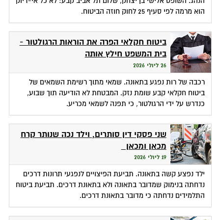
הנהג. השופט אלישי בן יצחק, שלום תל אביב קבע: לא כל אי-דיוק
הוא מרמה לפי סעיף 25 לחוק חוזה הביטוח.
ביטוח חקלאי הפרה את הוראות הרגולטור -
בית המשפט חילץ אותה
26 ליולי 2026
רכבה של רות נפגע בתאונה. שמאי מתוך רשימת השמאים של
ביטוח חקלאי קבע שומת נזק. המבטחת לא הודיעה תוך שבוע,
כנדרש על ידי הרגולטור, כי תפנה לשמאי מכריע.
שני פסקי דין סותרים, וילד נכה שנותר קרח
מכאן ומכאן
19 ליולי 2026
ילד נפצע קשה בתאונה. תביעת הפיצויים לנפגעי תרונות דרכים
נדחתה בנימוק שמדובר בתאונה ולא בתאונת דרכים. תביעת ביטוח
התלמידים נדחתה כי מדובר בתאונת דרכים.