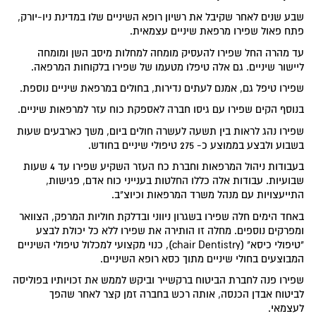
שבע שנים לאחר שקיבל את רשיון רופא השיניים שלו במדינת ניו-יורק,
פתח פאול שפירו מרפאת שיניים עצמאית.
עד מהרה החל שפירו להעסיק מומחה למחלות מיסב השן ומומחה
ליישור שיניים. גם אלה טיפלו מטעמו של שפירו בלקוחות המרפאה.
שפירו טיפל גם, אמנם לעתים נדירות, בחולים במרפאת שיניים נוספת.
בנוסף הקים שפירו עם גיסו חברה לאספקת כוח עזר למרפאות שיניים.
שפירו נהג לראות בין תשעה לעשרה חולים ביום, משך כארבעים שעות
בשבוע ולבצע בממוצע כ- 275 טיפולי שיניים בחודש.
בעבודות ניהול המרפאות וחברת כח העזר השקיע שפירו עד 4 שעות
שבועיות. עבודות אלה כללו החלטות בענייני כוח אדם, פגישות,
התייעצויות עם מנהל משרד המרפאות וכיוצ"ב.
באחד הימים חלה שפירו בשגרון ניווני ובדלקת חוליות המרפק, הצוואר
ומפרקים נוספים. מחלה זו הותירה את שפירו ללא כל יכולת לבצע
"טיפולי כיסא" (chair Dentistry), כנוי מקצועי למכלול טיפולי השיניים
המבוצעים בחולי שיניים מתוך כסא רופא השיניים.
שפירו פנה לחברת הביטוח ברקשייר וביקש לממש את זכויותיו בפוליסה
לביטוח אבדן הכנסה, אותה רכש בחברה זמן קצר לאחר שהפך
לעצמאי.