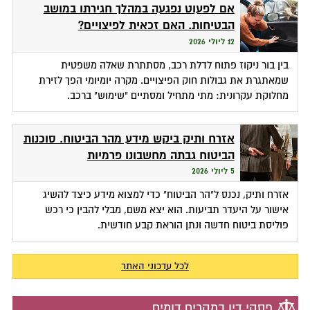
אם לפעוט נפגעה במהלך חגירתו במושב
הבטיחות. האם זכאית לפיצויים?
12 ליולי 2026
בין בור ניקוז פתוח לדלת רכב, מסתתרת שאלה משפטית
שמאתגרת את גבולות חוק הפיצויים. מקרה יומיומי הפך לזירת
מחלוקת עקרונית: מתי מתחיל ומסתיים "שימוש" ברכב.
אזרח ותיק ביקש מידע מהר הביטוח. סוכנות
הביטוח גבתה מחשבונו פרמיות
5 ליולי 2026
אזרח ותיק, נכנס ל"הר הביטוח" כדי למצוא מידע כיצד להשיג
אישור על היעדר תביעות. הוא יצא משם, מבלי להבין כי רכש
פוליסת ביטוח חדשה ונתן הוראת קבע חודשית.
לכל עדכוני האתר
פסקי דין במקרים דומים