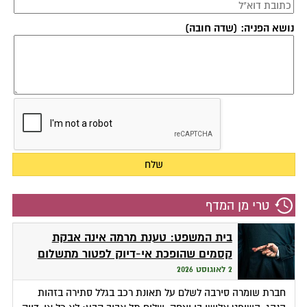
נושא הפניה: (שדה חובה)
טרי מן המדף
בית המשפט: טענת מרמה אינה אבקת
קסמים שהופכת אי-דיוק לפטור מתשלום
2 לאוגוסט 2026
חברת שומרה סירבה לשלם על תאונת רכב בגלל סתירה בזהות