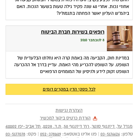
אחוזי נכות. אחרי 40 שנה פקיד גילה טעות בשעור הנכות. האם
ביהמ"ש העליון יאשר הפחתה בתגמוליו?
רופאים בשירות חברת הביטוח
8 לנובמבר 2010
במדינת חוק, הקביעה מה באמת קרה היא נחלתו הבלעדית של
השופט. על השופט להכריע מהי האמת. עדיין בדרך אל ההכרעה
השופט זקוק לידע ולניסיון של המומחים הרפואיים
לכל פסקי הדין במקרים דומים
הצהרת נגישות
הורדת כרטיס ביקור למכשיר
מגדל על, דיזנגוף סנטר, רח' דיזנגוף 50
, ת.ד.
11228
,
תל אביב-יפו
6111102
טלפון:
03-5176626
|
פנו אלינו בווטסאפ:
052-3781619
|
פקס:
03-5177078