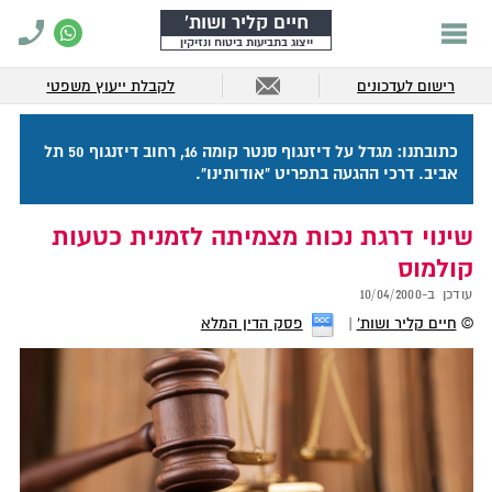
חיים קליר ושות'
ייצוג בתביעות ביטוח ונזיקין
רישום לעדכונים
לקבלת ייעוץ משפטי
כתובתנו: מגדל על דיזנגוף סנטר קומה 16, רחוב דיזנגוף 50 תל
אביב. דרכי ההגעה בתפריט "אודותינו".
שינוי דרגת נכות מצמיתה לזמנית כטעות
קולמוס
עודכן ב-
10/04/2000
©
חיים קליר ושות'
פסק הדין המלא