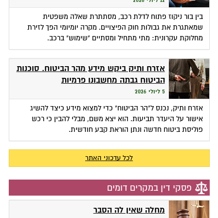
12 ליולי 2026
בין בור ניקוז פתוח לדלת רכב, מסתתרת שאלה משפטית
שמאתגרת את גבולות חוק הפיצויים. מקרה יומיומי הפך לזירת
מחלוקת עקרונית: מתי מתחיל ומסתיים "שימוש" ברכב.
אזרח ותיק ביקש מידע מהר הביטוח. סוכנות
הביטוח גבתה מחשבונו פרמיות
5 ליולי 2026
אזרח ותיק, נכנס ל"הר הביטוח" כדי למצוא מידע כיצד להשיג
אישור על היעדר תביעות. הוא יצא משם, מבלי להבין כי רכש
פוליסת ביטוח חדשה ונתן הוראת קבע חודשית.
לכל עדכוני האתר
פסקי דין במקרים דומים
מחלה שאין לה הסבר