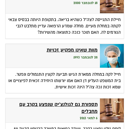
18 לנובמבר 2000
חיילת התגייסה לצה"ל כשהיא בריאה. בתקופת היותה בבסיס צבאי
לקתה במחלת מעיים. מחלה שמדע הרפואה עדיין מתלבט לגבי
הגורמים לה. האם תוכר כנכה כתוצאה מהשירות?
מוות שאינו מפקיע זכויות
28 לנובמבר 1993
חייל לקה במחלה ממארת הגיש תביעה לקצין התגמולים ונפטר.
בית המשפט העליון דן האם אמו יורשתו היחידה זכאית לפיצויים או
שמא זכות נכה צה"ל הינה זכות אישית.
תספורת גם לגולנצ'יק שנפצע בקרב עם
מחבלים
6 למאי 2013
לוחם גולני נפצע בקרב. וועדה רפואית במשרד הבטחון קבעה 50