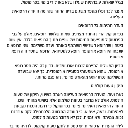
בגלל שאלות עובדתיות שעלו ושלא באו לידי ביטוי בפרוטוקול.
מעבר לכך נפלו מספר משגים בדיון החוזר שקיימה הועדה הרפואית
העליונה.
העדר חתימות כל הרופאים
בפרוטוקול הדיון החוזר מצוינים שמות שלושה רופאים. אולם על גבי
הפרוטוקול מופיעות חתימות של שניים מתוך הרופאים בלבד. אין שום
ביטחון שהרופא השלישי השתתף באותה ועדה משלימה. שני הרופאים
שנכחו היו רופא אורטופד ורופא פלסטיקאי. הרופא שחסר היה רופא
אורטופד.
הדיון המשלים התייחס לנכות אורטופדית. בדיון זה היה חסר רופא
אורטופד, שהוא משמעותי בסוגייה אורטופדית. כך יצא שבועדה
המשלימה נכחו "50% מהאורטופדים". זהו פגם מהותי.
תיקון טעות קולמוס
זאת ועוד, הועדה הרפואית העליונה ראתה בשינוי, תיקון של טעות
קולמוס. אולם לא מדובר בטעות קולמוס אלא בשינוי מהותי. שכן,
הועדה הרפואית העליונה ציינה בפרוטוקול כי דרגת הנכות נקבעת
לצמיתות. נראה, איפוא, כי הועדה התכוונה מלכתחילה לקבוע דרגת
נכות צמיתה, ולא זמנית. לכן לא מדובר בטעות קולמוס.
ליו"ר הועדות הרפואיות יש סמכות לתקן טעות קולמוס. לו היה מדובר