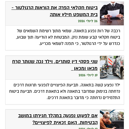
ביטוח חקלאי הפרה את הוראות הרגולטור -
בית המשפט חילץ אותה
26 ליולי 2026
רכבה של רות נפגע בתאונה. שמאי מתוך רשימת השמאים של
ביטוח חקלאי קבע שומת נזק. המבטחת לא הודיעה תוך שבוע,
כנדרש על ידי הרגולטור, כי תפנה לשמאי מכריע.
שני פסקי דין סותרים, וילד נכה שנותר קרח
מכאן ומכאן
19 ליולי 2026
ילד נפצע קשה בתאונה. תביעת הפיצויים לנפגעי תרונות דרכים
נדחתה בנימוק שמדובר בתאונה ולא בתאונת דרכים. תביעת ביטוח
התלמידים נדחתה כי מדובר בתאונת דרכים.
אם לפעוט נפגעה במהלך חגירתו במושב
הבטיחות. האם זכאית לפיצויים?