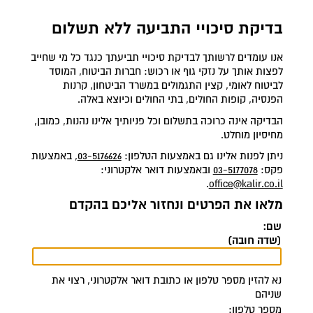
בדיקת סיכויי התביעה ללא תשלום
אנו עומדים לרשותך לבדיקת סיכויי תביעתך כנגד כל מי שחייב
לפצות אותך על נזקי גוף או רכוש: חברות הביטוח, המוסד
לביטוח לאומי, קצין התגמולים במשרד הביטחון, קרנות
הפנסיה, קופות החולים, בתי החולים וכיוצא באלה.
הבדיקה אינה כרוכה בתשלום וכל פניותיך אלינו נהנות, כמובן,
מחיסיון מוחלט.
ניתן לפנות אלינו גם באמצעות הטלפון:
03-5176626
, באמצעות
פקס:
03-5177078
ובאמצעות דואר אלקטרוני:
.
office@kalir.co.il
מלאו את הפרטים ונחזור אליכם בהקדם
שם:
(שדה חובה)
נא להזין מספר טלפון או כתובת דואר אלקטרוני, רצוי את
שניהם
מספר טלפון: