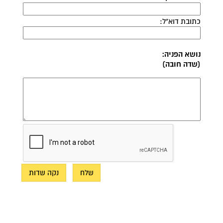
כתובת דוא"ל:
נושא הפניה:
(שדה חובה)