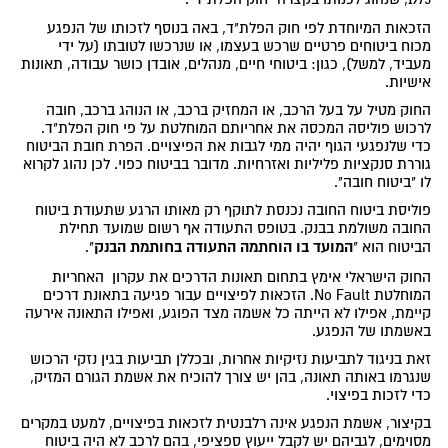
הזכאות המיוחדת לפי חוק הפלת"ד, באה בנוסף לזכותו של הנפגע
מכוח ביטוחים פרטיים שרכש בעצמו, או שנרכשו לטובתו (על ידי
מעביד, למשל), כגון: ביטוחי חיים, מנהלים, אובדן כושר עבודה, תאונות
אישיות.
החוק מטיל על בעל הרכב, או המחזיק ברכב, או הנוהג ברכב, חובה
לרכוש פוליסה המכסה את אחריותם המוחלטת על פי חוק הפלת"ד.
כדי שלנפגעי הגוף יהיה ממי לגבות את הפיצויים. הפרת חובת הביטוח
גוררת סנקציות פליליות ואזרחיות. מדובר בביטוח כפוי. לכן נהוג לקרוא
לו "ביטוח חובה".
פוליסת ביטוח החובה נכנסת לתוקף רק מאותו הרגע שתעודת ביטוח
החובה משולמת בבנק. בטופס התעודה אף רשום שמועד תחילת
המועד בו הוחתמה התעודה בחותמת הבנק
הביטוח הוא "
".
החוק הישראלי אימץ בתחום תאונות הדרכים את עקרון האחריות
המוחלטת No Fault. הזכאות לפיצויים עבור פגיעה בתאונת דרכים
קיימת, אפילו לא הייתה כל אשמה מצד הפוגע, ואפילו התאונה אירעה
באשמתו של הנפגע.
זאת בניגוד לתביעות נזיקיות אחרות, ובכללן תביעות בגין נזקי הרכוש
שנגרמו באותה תאונה, בהן יש צורך להוכיח את אשמת הגורם המזיק,
כדי לזכות בפיצוי.
בקיצור, אשמת הנפגע אינה רלבנטית לזכאות בפיצויים, למעט במקרים
מסוימים, לגביהם יש לקבל ייעוץ ספציפי, בהם לרכב לא היה ביטוח