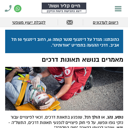
חיים קליר ושות'
ייצוג בתביעות ביטוח ונזיקין
רישום לעדכונים
לקבלת ייעוץ משפטי
כתובתנו: מגדל על דיזנגוף סנטר קומה 16, רחוב דיזנגוף 50 תל
אביב. דרכי ההגעה בתפריט "אודותינו".
מאמרים בנושא תאונות דרכים
נוסע
נהג
הולך רגל
,
, או
, שנפגע בתאונת דרכים, זכאי לפיצויים עבור
נזקי גופו ונפשו, על פי חוק פיצויים לנפגעי תאונות דרכים, התשל"ה -
1975, שנהוג לכנותו בקצרה "חוק הפלת"ד".