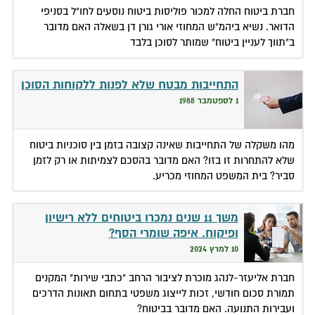
חברת ביטוח החלה למכור פוליסות ביטוח נוסעים לחו"ל בסניפי
הדואר. נשיא ביהמ"ש המחוזי אורי גורן דן בשאלה האם מדובר
ב"תווך לעניין ביטוח" שמותר לסוכן בלבד
התחייבות מבטח שלא לפנות ללקוחות הסוכן
1 לספטמבר 1988
מהו משקלה של התחייבות שאינה קצובה בזמן בין סוכניות ביטוח
שלא להתחרות זו בזו? האם מדובר בהסכם לצמיתות או רק לזמן
סביר? בית המשפט המחוזי מכריע.
משך 11 שנים נמכרו ביטוחים ללא רישיון
ופיקוח. איפה שומרי הסף?
10 למרץ 2024
חברת אליעזר-לנהג מוכרת לציבור הרחב "כתבי שירות" המקנים
תמורת סכום חודשי, זכות לייצוג משפטי בתחום תאונות הדרכים
ועבירות התנועה. האם מדובר בביטוח?