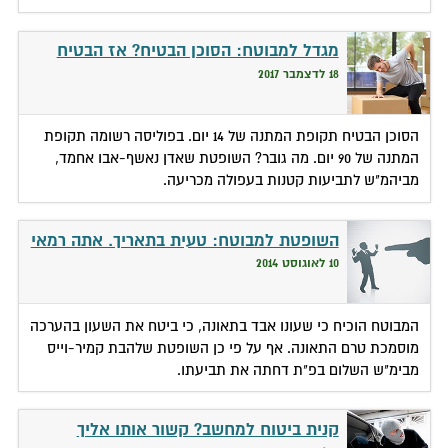
מגדל למבוטח: הסוכן הבטיח? אז הבטיח
18 לדצמבר 2017
הסוכן הבטיח תקופת המתנה של 14 יום. בפוליסה רשומה תקופת
המתנה של 90 יום. מה גובר? השופטת שאדן נאשף-אבו אחמד,
מביהמ"ש לתביעות קטנות בעפולה מכריעה.
השופטת למבוטח: טעית בתאריך. אתה רמאי
10 לאוגוסט 2014
המבוטח הוכיח כי שעונו אבד בתאונה, כי ביטח את השעון בהערכה
מוסמכת טרם התאונה. אף על פי כן השופטת שלהבת קמיר-וייס
מבימ"ש השלום בפ"ת דחתה את תביעתו.
קנית ביטוח למחשב? קשור אותו אליך