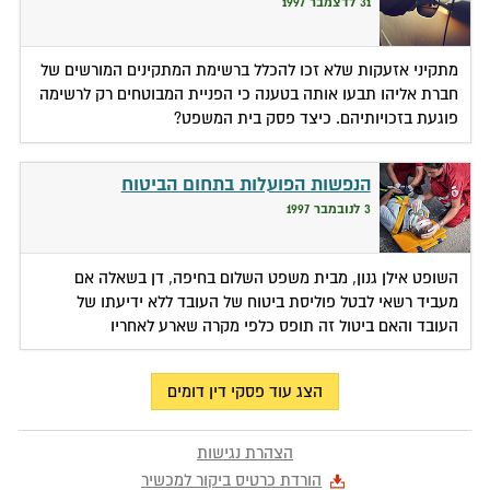
31 לדצמבר 1997
מתקיני אזעקות שלא זכו להכלל ברשימת המתקינים המורשים של
חברת אליהו תבעו אותה בטענה כי הפניית המבוטחים רק לרשימה
פוגעת בזכויותיהם. כיצד פסק בית המשפט?
הנפשות הפועלות בתחום הביטוח
3 לנובמבר 1997
השופט אילן גנון, מבית משפט השלום בחיפה, דן בשאלה אם
מעביד רשאי לבטל פוליסת ביטוח של העובד ללא ידיעתו של
העובד והאם ביטול זה תופס כלפי מקרה שארע לאחריו
הצג עוד פסקי דין דומים
הצהרת נגישות
הורדת כרטיס ביקור למכשיר