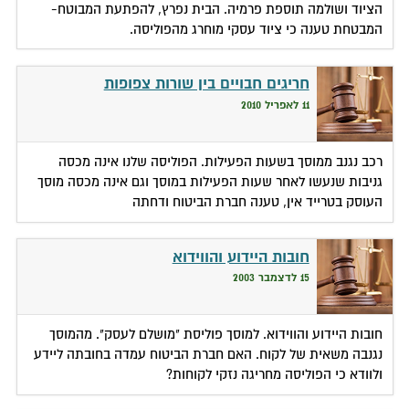
הציוד ושולמה תוספת פרמיה. הבית נפרץ, להפתעת המבוטח-
המבטחת טענה כי ציוד עסקי מוחרג מהפוליסה.
חריגים חבויים בין שורות צפופות
11 לאפריל 2010
רכב נגנב ממוסך בשעות הפעילות. הפוליסה שלנו אינה מכסה
גניבות שנעשו לאחר שעות הפעילות במוסך וגם אינה מכסה מוסך
העוסק בטרייד אין, טענה חברת הביטוח ודחתה
חובות היידוע והווידוא
15 לדצמבר 2003
חובות היידוע והווידוא. למוסך פוליסת "מושלם לעסק". מהמוסך
נגנבה משאית של לקוח. האם חברת הביטוח עמדה בחובתה ליידע
ולוודא כי הפוליסה מחריגה נזקי לקוחות?