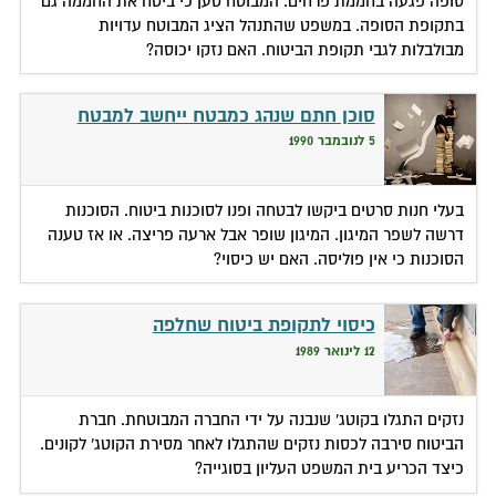
סופה פגעה בחממת פרחים. המבוטח טען כי ביטח את החממה גם
בתקופת הסופה. במשפט שהתנהל הציג המבוטח עדויות
מבולבלות לגבי תקופת הביטוח. האם נזקו יכוסה?
סוכן חתם שנהג כמבטח ייחשב למבטח
5 לנובמבר 1990
בעלי חנות סרטים ביקשו לבטחה ופנו לסוכנות ביטוח. הסוכנות
דרשה לשפר המיגון. המיגון שופר אבל ארעה פריצה. או אז טענה
הסוכנות כי אין פוליסה. האם יש כיסוי?
כיסוי לתקופת ביטוח שחלפה
12 לינואר 1989
נזקים התגלו בקוטג' שנבנה על ידי החברה המבוטחת. חברת
הביטוח סירבה לכסות נזקים שהתגלו לאחר מסירת הקוטג' לקונים.
כיצד הכריע בית המשפט העליון בסוגייה?