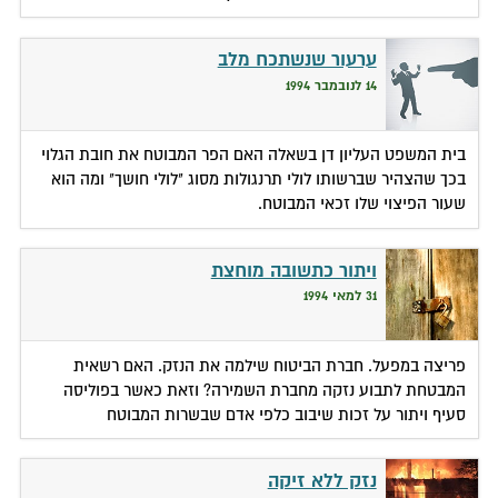
ערעור שנשתכח מלב
14 לנובמבר 1994
בית המשפט העליון דן בשאלה האם הפר המבוטח את חובת הגלוי
בכך שהצהיר שברשותו לולי תרנגולות מסוג "לולי חושך" ומה הוא
שעור הפיצוי שלו זכאי המבוטח.
ויתור כתשובה מוחצת
31 למאי 1994
פריצה במפעל. חברת הביטוח שילמה את הנזק. האם רשאית
המבטחת לתבוע נזקה מחברת השמירה? וזאת כאשר בפוליסה
סעיף ויתור על זכות שיבוב כלפי אדם שבשרות המבוטח
נזק ללא זיקה