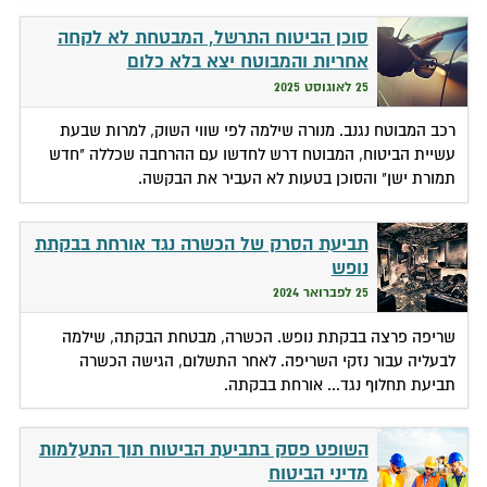
סוכן הביטוח התרשל, המבטחת לא לקחה
אחריות והמבוטח יצא בלא כלום
25 לאוגוסט 2025
רכב המבוטח נגנב. מנורה שילמה לפי שווי השוק, למרות שבעת
עשיית הביטוח, המבוטח דרש לחדשו עם ההרחבה שכללה "חדש
תמורת ישן" והסוכן בטעות לא העביר את הבקשה.
תביעת הסרק של הכשרה נגד אורחת בבקתת
נופש
25 לפברואר 2024
שריפה פרצה בבקתת נופש. הכשרה, מבטחת הבקתה, שילמה
לבעליה עבור נזקי השריפה. לאחר התשלום, הגישה הכשרה
תביעת תחלוף נגד... אורחת בבקתה.
השופט פסק בתביעת הביטוח תוך התעלמות
מדיני הביטוח