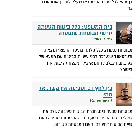
ן זכאי לכל סכום הביטוח או שעליו לחלוק אותו עם בן
גה.
בית המשפט: כלל ביטוח הטעתה
יורשי מבוטחת שנפטרה
7 ליולי 2022
בוטחת נפטרה. כלל גילתה בתיקה הרפואי תוצאת
לטרסאונד שנערכה לפני עשיית הביטוח עם ממצא של
גע בזנב הלבלב". האם אי גילוי ממצא זה יבטל את
יטוח?
בין לחץ דם וטביעה אין קשר. אז
מה?
9 לאוגוסט 2011
בוטחת טבעה בים. חברת הביטוח סירבה לשלם את
מולי ביטוח החיים, בטענה כי המבוטחת הסתירה בעת
יית הביטוח לחץ דם. האם המבטחת פטורה?