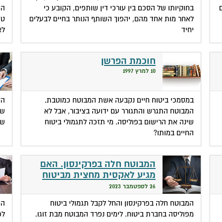
בחוקיותו של הסכם בין עורכי דין שותפים, הקובע כי
המ
לאחר מות אחד מהם, יהפוך השותף הנותר בחיים לבעלים
טע
יחיד
לא
חוכמת הפרשן
10 למרץ 1997
במסמכי ביטוח חיים נקבעה אשת המבוטח כמוטבת.
הא
המבוטח התגרש והתגורר עם ידועה בציבור, אבל לא
שי
שינה את הרישום בפוליסה. מי תזכה לתגמולי ביטוח
שב
החיים במותו?
המבוטח חלה בפרקינסון. האם
מגיע לאקסית מחצית מביטוח
כושר עבודתו?
26 לספטמבר 2023
המבוטח חלה בפרקינסון והחל לקבל תגמולי ביטוח
המ
מפוליסה בחברת ביטוח. לימים נפרד המבוטח מבת זוגו.
לפ