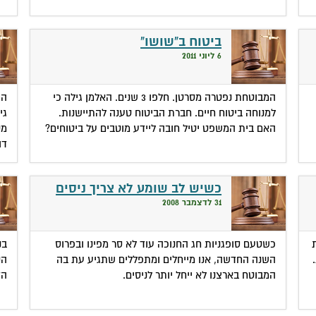
ביטוח ב"שושו"
6 ליוני 2011
המבוטחת נפטרה מסרטן. חלפו 3 שנים. האלמן גילה כי
המ
למנוחה ביטוח חיים. חברת הביטוח טענה להתיישנות.
גי
האם בית המשפט יטיל חובה ליידע מוטבים על ביטוחים?
מק
דו
כשיש לב שומע לא צריך ניסים
31 לדצמבר 2008
כשטעם סופגניות חג החנוכה עוד לא סר מפינו ובפרוס
בנ
השנה החדשה, אנו מייחלים ומתפללים שתגיע עת בה
הק
המבוטח בארצנו לא ייחל יותר לניסים.
הז