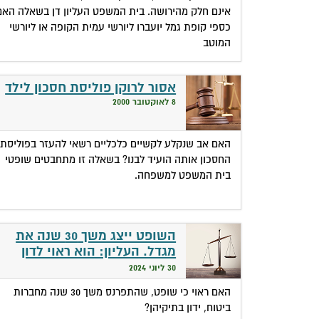
אינם חלק מהירושה. בית המשפט העליון דן בשאלה האם
כספי קופת גמל יועברו ליורשי עמית הקופה או ליורשי
המוטב
אסור לרוקן פוליסת חסכון לילד
8 לאוקטובר 2000
האם אב שנקלע לקשיים כלכליים רשאי להעזר בפוליסת
החסכון אותה הועיד לבנו? בשאלה זו מתחבטים שופטי
בית המשפט למשפחה.
השופט ייצג משך 30 שנה את
מגדל. העליון: הוא ראוי לדון
בגורל מבוטחיה
30 ליוני 2024
האם ראוי כי שופט, שהתפרנס משך 30 שנה מחברות
ביטוח, ידון בתיקיהן?