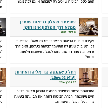
האם כספי הביטוח שייכים רק למבוטח או גם לבת זוגו?
הב
זו
שופטת: שאלון בריאות שסוכן
ממלא דרך הטלפון אינו חוקי
8 ליולי 2022
פקידת סוכנות הביטוח מילאה טופס של שאלון הבריאות
המ
לפי תשובות שנתן לה המועמד לביטוח בטלפון. האם דרך
או
זו מקיימת אחר דרישת החוק לקבלת תשובות מלאות
"נ
וכנות?
הב
רחל פיאמנטה נגד אליהו ואחרות
(ע"א 1064/03)
27 למרץ 2014
המבוטחת הייתה ברמיסיה ממחלת הסרטן ורכשה ביטוח
המ
חיים משכנתה. חברת הביטוח דחתה את תביעתה בטענה
תג
שהיה עליה לגלות מיוזמתה.
עש