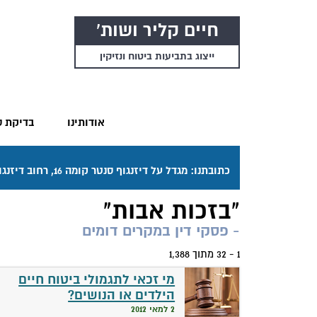
חיים קליר ושות'
ייצוג בתביעות ביטוח ונזיקין
אודותינו
בדיקת ס
כתובתנו: מגדל על דיזנגוף סנטר קומה 16, רחוב דיזנגוף 50 תל אביב. דרכי ההגעה בתפריט "אודותינו".
"בזכות אבות"
- פסקי דין במקרים דומים
1 - 32 מתוך 1,388
מי זכאי לתגמולי ביטוח חיים
הילדים או הנושים?
2 למאי 2012