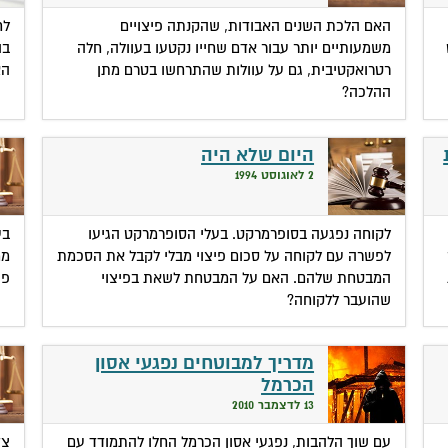
האם הלכת השנים האבודות, שהקנתה פיצויים
לח
משמעותיים יותר עבור אדם שחייו נקטעו בעוולה, חלה
בה
רטרואקטיבית, גם על עוולות שהתרחשו בטרם מתן
הא
ההלכה?
היום שלא היה
2 לאוגוסט 1994
לקוחה נפגעה בסופרמרקט. בעלי הסופרמרקט הגיעו
בע
לפשרה עם לקוחה על סכום פיצוי מבלי לקבל את הסכמת
ממ
המבטחת שלהם. האם על המבטחת לשאת בפיצוי
פי
שהועבר ללקוחה?
מדריך למבוטחים נפגעי אסון
הכרמל
13 לדצמבר 2010
עם שוך הלהבות, נפגעי אסון הכרמל החלו להתמודד עם
צד