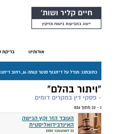
חיים קליר ושות'
ייצוג בתביעות ביטוח ונזיקין
אודותינו
בדיקת ס
כתובתנו: מגדל על דיזנגוף סנטר קומה 16, רחוב דיזנגוף 50 תל אביב. דרכי ההגעה בתפריט "אודותינו".
"ויתור בהלם"
- פסקי דין במקרים דומים
1 - 32 מתוך 826
העובד הזר וקץ הגישה
האינדבידואליסטית
22 לספטמבר 2000