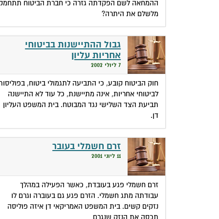
ההמחאה לשם הפקדתה גזרה כי חברת הביטוח תתחמק
מלשלם את היתרה?
גבול ההתיישנות בביטוחי
אחריות עליון
7 ליולי 2002
חוק הביטוח קובע, כי התביעה לתגמולי ביטוח, בפוליסות
לביטוחי אחריות, אינה מתיישנת, כל עוד לא התיישנה
תביעת הצד השלישי נגד המבוטח. בית המשפט העליון
דן.
זרם חשמלי בעובר
11 ליוני 2001
זרם חשמלי פגע בעובדת, כאשר הפעילה במהלך
עבודתה מתג חשמלי. הזרם פגע גם בעוברה וגרם לו
נזקים קשים. בית המשפט האמריקאי דן איזה פוליסה
תכסה את הנזק שנגרם