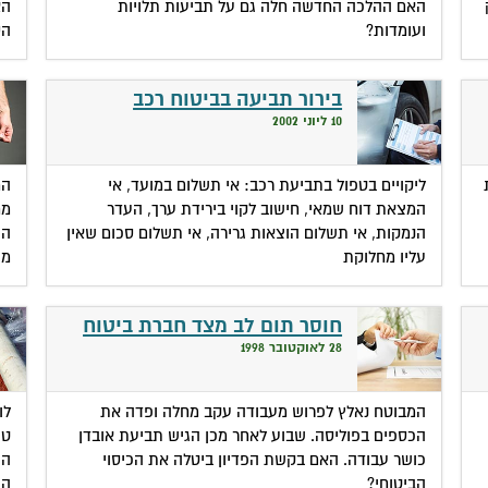
האם ההלכה החדשה חלה גם על תביעות תלויות
הא
ועומדות?
הס
בירור תביעה בביטוח רכב
10 ליוני 2002
ליקויים בטפול בתביעת רכב: אי תשלום במועד, אי
הח
המצאת דוח שמאי, חישוב לקוי בירידת ערך, העדר
מח
הנמקות, אי תשלום הוצאות גרירה, אי תשלום סכום שאין
הה
עליו מחלוקת
מה
חוסר תום לב מצד חברת ביטוח
28 לאוקטובר 1998
המבוטח נאלץ לפרוש מעבודה עקב מחלה ופדה את
לו
הכספים בפוליסה. שבוע לאחר מכן הגיש תביעת אובדן
טע
כושר עבודה. האם בקשת הפדיון ביטלה את הכיסוי
הה
הביטוחי?
הו