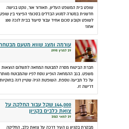
שופט בית המשפט העליון, תאודור אור, נוקט בגישה
חדשנית במטרה למנוע הבדלים בסכומי הפיצוי בין שופט
לשופט וקובע סכום אחיד עבור סיעוד בבית לנכה 100
אחוז
עורמה ומצג שווא מטעם מבטחת
29 למרץ 1998
חברת הביטוח מסרה למבוטח המחאה לתשלום הוצאות
משפט. בגב ההמחאה הופיע נוסח לפיו שהמבוטח מוותר
על כל תביעה נוספת. השופטת הניה שטיין דנה בחוקיות
דרישה זו.
144,000 שקל עבור החלקה על
צואת כלבים בקניון
29 למאי 2013
מבקרת בקניון גן העיר דרכה על צואת כלב, החליקה