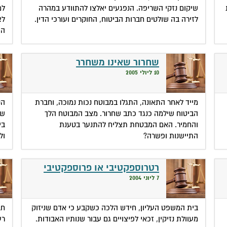
שיקום נזקי השריפה. הנפגעים יאלצו להתוודע במהרה
למ
לזירה בה שולטים חברות הביטוח, החוקרים ועורכי הדין.
לצ
הש
שחרור שאינו משחרר
10 ליולי 2005
מייד לאחר התאונה, התגלו במבוטח נכות נמוכה, וחברת
הנ
הביטוח שילמה כנגד כתב שחרור. מצב המבוטח הלך
שמ
והחמיר. האם המבטחת תצליח להתנער בטענת
בי
התיישנות ופשרה?
ול
רטרוספקטיבי או פרוספקטיבי
7 ליוני 2004
בית המשפט העליון, חידש הלכה כשקבע כי אדם שניזוק
חב
מעוולת נזיקין, זכאי לפיצויים גם עבור שנותיו האבודות.
רע