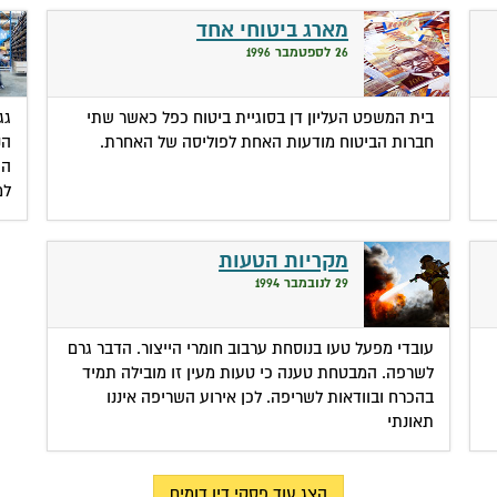
מארג ביטוחי אחד
26 לספטמבר 1996
בית המשפט העליון דן בסוגיית ביטוח כפל כאשר שתי
גג
חברות הביטוח מודעות האחת לפוליסה של האחרת.
הנ
הו
למ
מקריות הטעות
29 לנובמבר 1994
עובדי מפעל טעו בנוסחת ערבוב חומרי הייצור. הדבר גרם
לשרפה. המבטחת טענה כי טעות מעין זו מובילה תמיד
בהכרח ובוודאות לשריפה. לכן אירוע השריפה איננו
תאונתי
הצג עוד פסקי דין דומים