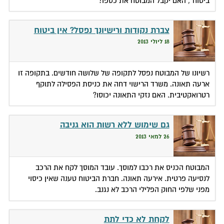
ביטוח", האם יקבל המבוטח את כספו?
צברת נקודות ורישיונך נפסל? אין ביטוח
18 ליולי 2013
רשיונו של המבוטח נפסל לתקופה של שלושה חודשים. בתקופה זו
ארעה תאונה. משרד הרישוי דחה את כניסת הפסילה לתוקף
רטרואקטיבית. האם נזקי התאונה יכוסו?
גם שימוש ללא רשות הוא גניבה
26 למאי 2013
המבוטח הכניס את רכבו למוסך. עובד המוסך לקח את הרכב
לנסיעה פרטית. אירעה תאונה. חברת הביטוח טענה שאין כיסוי
מפני שלפי החוק הפלילי הרכב לא נגנב.
לקחת לא כדי לתת