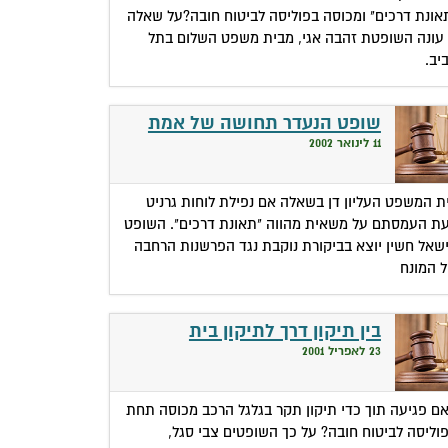
אונת דרכים" ומכוסה בפוליסה לביטוח חובה?על שאלה
 עונה השופטת זהבה אגי, מבית משפט השלום בתל
יב.
שופט הנעדר תחושה של אמת
11 לינואר 2002
ת המשפט העליון דן בשאלה אם נפילת לוחות גרניט
ת העמסתם על משאית מהווה "תאונת דרכים". השופט
שאל חשין יוצא בביקורת נוקבת נגד הפרשנות הרחבה
 המונח
בין תיקון דרך לתיקון בית
23 לאפריל 2001
ם פגיעה תוך כדי תיקון תקר בגלגל הרכב מכוסה תחת
וליסה לביטוח חובה? על כך השופטים צבי סגל,