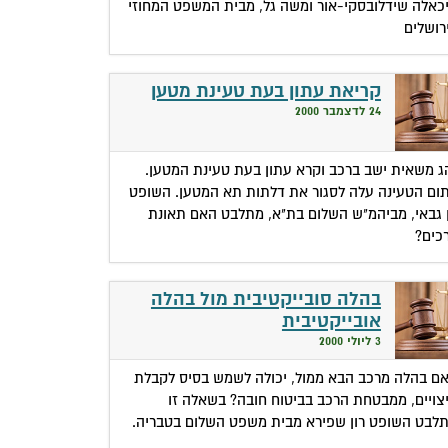
כאלה שידלובסקי-אור ומשה גל, מבית המשפט המחוזי
רושלים
קריאת עתון בעת טעינת מטען
24 לדצמבר 2000
ג משאית ישב ברכב וקרא עתון בעת טעינת המטען.
ום הטעינה עלה לסגור את דלתות תא המטען. השופט
 גבאי, מביהמ"ש השלום בת"א, מתלבט האם תאונת
כים?
בהלה סובייקטיבית מול בהלה
אובייקטיבית
3 ליולי 2000
ם בהלה מרכב הבא ממול, יכולה לשמש בסיס לקבלת
צויים, ממבטחת הרכב בביטוח חובה? בשאלה זו
לבט השופט רון שפירא מבית משפט השלום בטבריה.