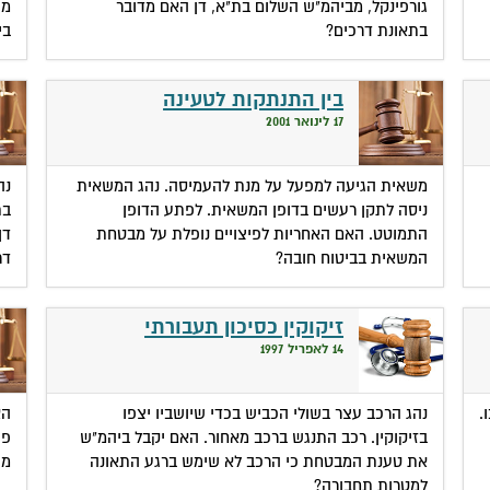
גורפינקל, מביהמ"ש השלום בת"א, דן האם מדובר
מי
בתאונת דרכים?
בי
בין התנתקות לטעינה
17 לינואר 2001
משאית הגיעה למפעל על מנת להעמיסה. נהג המשאית
נה
ניסה לתקן רעשים בדופן המשאית. לפתע הדופן
בת
התמוטט. האם האחריות לפיצויים נופלת על מבטחת
דן
המשאית בביטוח חובה?
דר
זיקוקין כסיכון תעבורתי
14 לאפריל 1997
.
נהג הרכב עצר בשולי הכביש בכדי שיושביו יצפו
הא
בזיקוקין. רכב התנגש ברכב מאחור. האם יקבל ביהמ"ש
פי
את טענת המבטחת כי הרכב לא שימש ברגע התאונה
מת
למטרות תחבורה?