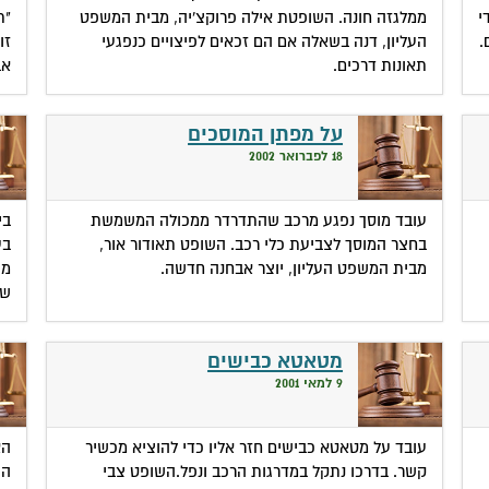
י
ממלגזה חונה. השופטת אילה פרוקצ'יה, מבית המשפט
"ת
.
העליון, דנה בשאלה אם הם זכאים לפיצויים כנפגעי
זו
תאונות דרכים.
אב
על מפתן המוסכים
18 לפברואר 2002
עובד מוסך נפגע מרכב שהתדרדר ממכולה המשמשת
בי
בחצר המוסך לצביעת כלי רכב. השופט תאודור אור,
בע
מבית המשפט העליון, יוצר אבחנה חדשה.
מי
של
מטאטא כבישים
9 למאי 2001
עובד על מטאטא כבישים חזר אליו כדי להוציא מכשיר
הא
קשר. בדרכו נתקל במדרגות הרכב ונפל.השופט צבי
הפ