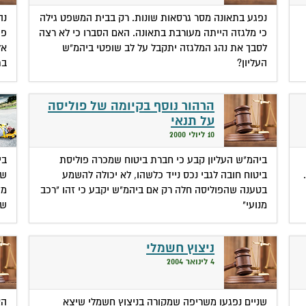
נפגע בתאונה מסר גרסאות שונות. רק בבית המשפט גילה
נה
כי מלגזה הייתה מעורבת בתאונה. האם הסברו כי לא רצה
פת
לסבך את נהג המלגזה יתקבל על לב שופטי ביהמ"ש
אל
העליון?
בת
הרהור נוסף בקיומה של פוליסה
על תנאי
10 ליולי 2000
ביהמ"ש העליון קבע כי חברת ביטוח שמכרה פוליסת
בי
ביטוח חובה לגבי נכס נייד כלשהו, לא יכולה להשמע
שת
בטענה שהפוליסה חלה רק אם ביהמ"ש יקבע כי זהו "רכב
מד
מנועי"
של
ניצוץ חשמלי
4 לינואר 2004
שניים נפגעו משריפה שמקורה בניצוץ חשמלי שיצא
הא