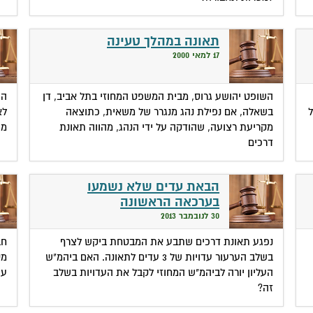
תאונה במהלך טעינה
17 למאי 2000
השופט יהושע גרוס, מבית המשפט המחוזי בתל אביב, דן
הש
בשאלה, אם נפילת נהג מנגרר של משאית, כתוצאה
לא
מקריעת רצועה, שהודקה על ידי הנהג, מהווה תאונת
מש
דרכים
הבאת עדים שלא נשמעו
בערכאה הראשונה
30 לנובמבר 2013
נפגע תאונת דרכים שתבע את המבטחת ביקש לצרף
חב
בשלב הערעור עדויות של 3 עדים לתאונה. האם ביהמ"ש
מק
העליון יורה לביהמ"ש המחוזי לקבל את העדויות בשלב
עו
זה?