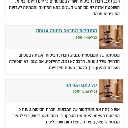
רכב נגנב. חברת הביטוח חשדה במבוטחים כי ידם הייתה במעל.
השופטת ארנה לוי מביהמש השלום בתא המתינה והמתינה לעדויות
המוכיחות מרמה
התנהלות המראה תמונה עגומה
12 לינואר 2006
מכוניתה של המבוטחת נגנבה. חברת הביטוח העלתה במכתב
הדחייה שלל טענות: הרכב לא נגנב. לחילופין, אם נגנב, לא הופעלה
מערכת המיגון. וכך הלאה, טענות חילופיות.
על כתם המרמה
21 לדצמבר 2005
אש כילתה את הטרקטור של המבוטח. חברת הביטוח טענה כי
המבוטח בעצמו הצית את הטרקטור. כמה מעט דרוש, כדי להפוך
מבוטח לרמאי, בעיני השופט נחום שטרנליכט.