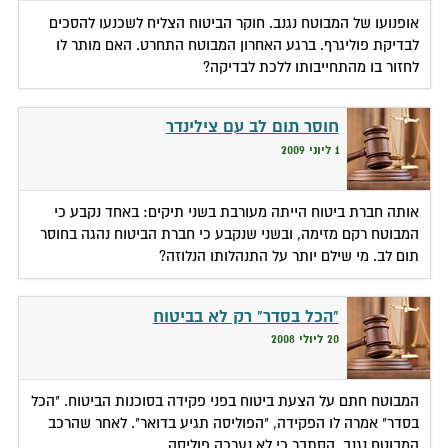
אופנועו של המבוטח נגנב. חוקר הביטוח הצליח לשכנעו להסכים
לבדיקת פוליגרף. ברגע האחרון המבוטח התחרט. האם מותר לו
לחזור בו מהתחייבותו ללכת לבדיקה?
חוסר תום לב עם צילינדר
1 ליוני 2009
אותה חברת ביטוח הייתה מעורבת בשני תיקים: באחד נקבע כי
המבוטח רקם מזימה, ובשני שנקבע כי חברת הביטוח נהגה בחוסר
תום לב. מי שילם יותר על התנהלותו הנלוזה?
"הכל בסדר" רק לא בביטוח
20 ליולי 2008
המבוטח חתם על הצעת ביטוח בפני פקידה בסוכנות הביטוח. "הכל
בסדר" אמרה לו הפקידה, "הפוליסה תגיע בדואר". לאחר שהרכב
המבוטח נגנב, הסתבר כי לא נערכה פוליסה