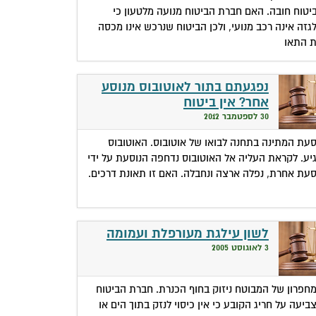
יטוח חובה. האם חברת הביטוח מנועה מלטעון כי
גזה אינה רכב מנועי, ולכן הביטוח שנרכש אינו מכסה
 התאו
נפגעתם בתור לאוטובוס מנוסע
אחר? אין ביטוח
30 לספטמבר 2012
סעת המתינה בתחנה לבואו של אוטובוס. האוטובוס
יע. לקראת העליה אל האוטובוס נדחפה הנוסעת על ידי
סעת אחרת, נפלה ארצה ונחבלה. האם זו תאונת דרכים.
לשון עילגת מעורפלת ועמומה
3 לאוגוסט 2005
חפרון של המבוטח ניזוק בחוף הכנרת. חברת הביטוח
ביעה על חריג הקובע כי אין כיסוי לנזק בתוך הים או