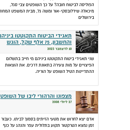
הפוליסה לביטוח חובה? על כך השופטים צבי סגל,
מיכאלה שידלובסקי-אור ומשה גל, מבית המשפט המחוזי
בירושלים
תאגידי הביטוח התקוטטו ביניהם
והחשבון, 75 אלף שקל, הוגש
להורים השכולים
10 לדצמבר 2023
שני תאגידי ביטוח התקוטטו ביניהם מי חייב בתשלום
הפיצויים על מות צעירה בתאונת דרכים. את הוצאות
ההתדיינות הטיל השופט על הוריה.
מצפונו והרהורי ליבו של השופט
27 ליולי 2008
אדם יצא לחרוש את מטעי הזיתים בסמוך לביתו. כעבור
זמן נמצא הטרקטור תקוע בתלולית עפר והנהג על כנף