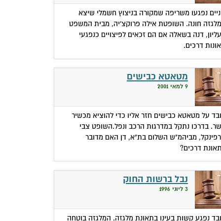
יים נפגעו משריפה שמקורה בניצוץ חשמלי שיצא
לגזה חונה. השופטת אילה פרוקצ'יה, מבית המשפט
ליון, דנה בשאלה אם הם זכאים לפיצויים כנפגעי
ונות דרכים.
מטאטא כבישים
9 למאי 2001
בד על מטאטא כבישים חזר אליו כדי להוציא מכשיר
ר. בדרכו נתקל במדרגות הרכב ונפל.השופט צבי
רפינקל, מביהמ"ש השלום בת"א, דן האם מדובר
אונת דרכים?
נבל ברשות החוק
3 ליוני 1996
בד נפגע קשות בעינו בתאונת מלגזה. המלגזה בוטחה