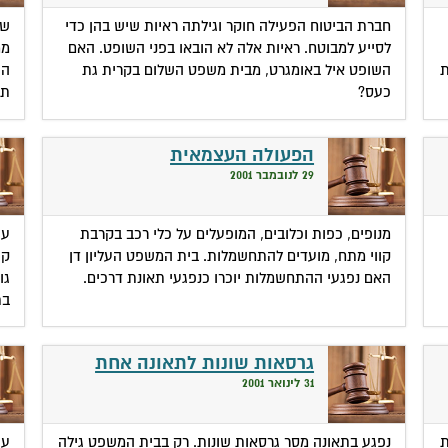
חברת הביטוח הפעילה חוקר וגילתה ראיות שיש בהן כדי
שנ
לסייע למבוטח. ראיות אלה לא הובאו בפני השופט. האם
ממ
ת
השופט איל באומגרט, מבית משפט השלום בקרית גת
הע
כעס?
תא
הפעולה העצמאית
29 לנובמבר 2001
מנופים, כפות וכלובים, המופעלים על כלי רכב בקרבת
עו
קווי מתח, מועדים להתחשמלות. בית המשפט העליון דן
קש
האם נפגעי ההתחשמלות יוכרו כנפגעי תאונת דרכים.
גו
בת
גרסאות שונות לתאונה אחת
31 לינואר 2001
ת
נפגע בתאונה מסר גרסאות שונות. רק בבית המשפט גילה
עו