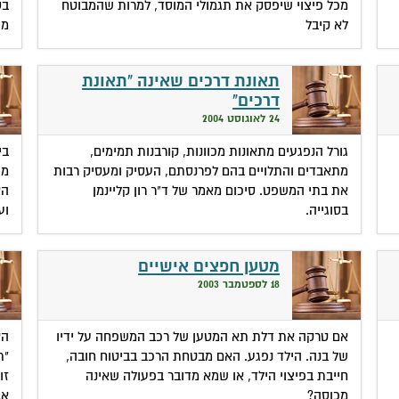
מכל פיצוי שיפסק את תגמולי המוסד, למרות שהמבוטח
לא קיבל
מו
תאונת דרכים שאינה "תאונת
דרכים"
24 לאוגוסט 2004
גורל הנפגעים מתאונות מכוונות, קורבנות תמימים,
בי
מתאבדים והתלויים בהם לפרנסתם, העסיק ומעסיק רבות
מע
את בתי המשפט. סיכום מאמר של ד"ר רון קליינמן
הא
בסוגייה.
וע
מטען חפצים אישיים
18 לספטמבר 2003
אם טרקה את דלת תא המטען של רכב המשפחה על ידיו
הא
של בנה. הילד נפגע. האם מבטחת הרכב בביטוח חובה,
"ת
חייבת בפיצוי הילד, או שמא מדובר בפעולה שאינה
זו
מכוסה?
אב