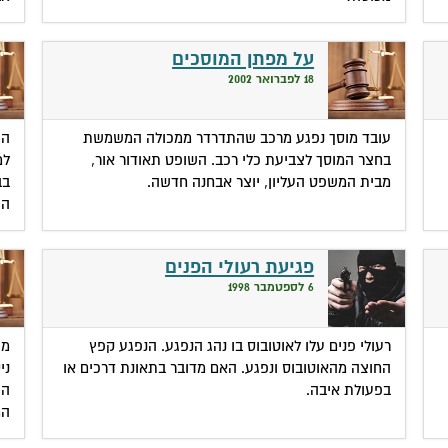
על מפתן המוסכים
18 לפברואר 2002
עובד מוסך נפגע מרכב שהתדרדר ממכולה המשמשת
הש
בחצר המוסך לצביעת כלי רכב. השופט תאודור אור,
למ
מבית המשפט העליון, יוצר אבחנה חדשה.
בב
הו
פגיעת רעולי הפנים
6 לספטמבר 1998
רעולי פנים עלו לאוטובוס בו נהג הנפגע. הנפגע קפץ
מש
החוצה מהאוטובוס ונפגע. האם מדובר בתאונת דרכים או
ני
בפעולת איבה.
הת
המ