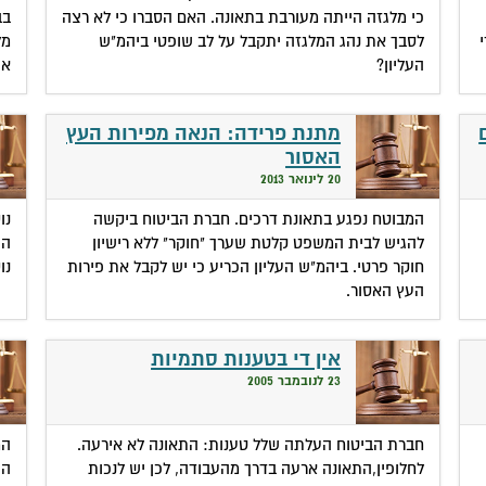
כי מלגזה הייתה מעורבת בתאונה. האם הסברו כי לא רצה
בב
לסבך את נהג המלגזה יתקבל על לב שופטי ביהמ"ש
מל
העליון?
את
מתנת פרידה: הנאה מפירות העץ
האסור
20 לינואר 2013
המבוטח נפגע בתאונת דרכים. חברת הביטוח ביקשה
נו
להגיש לבית המשפט קלטת שערך "חוקר" ללא רישיון
הג
חוקר פרטי. ביהמ"ש העליון הכריע כי יש לקבל את פירות
נו
העץ האסור.
אין די בטענות סתמיות
23 לנובמבר 2005
חברת הביטוח העלתה שלל טענות: התאונה לא אירעה.
המ
לחלופין,התאונה ארעה בדרך מהעבודה, לכן יש לנכות
הצ