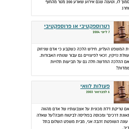
בסמוך לו, וטענה שגם אירוע שארע 200 מטר מהחוף
חרג
רטרוספקטיבי או פרוספקטיבי
7 ליוני 2004
ת המשפט העליון, חידש הלכה כשקבע כי אדם שניזוק
וולת נזיקין, זכאי לפיצויים גם עבור שנותיו האבודות.
ם ההלכה החדשה חלה גם על תביעות תלויות
ומדות?
פעולות לוואי
6 לפברואר 2003
ם טריקת דלת מכונית על אצבעותיו של אדם מהווה
אונת דרכים" ומכוסה בפוליסה לביטוח חובה?על שאלה
 עונה השופטת זהבה אגי, מבית משפט השלום בתל
יב.