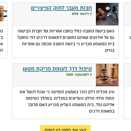
חבות מעבר לחוק הפיצויים
2 לינואר 1998
האם ביטוח החובה כולל בחובו אחריות של חברת הביטוח
נה
גם על אירועים שאינם נחשבים לתאונת דרכים לפי החוק?
בז
בית המשפט מכריע כי ביטוח החובה מכסה גם אחריות
את
בנזיק
למ
טיפול דרך לעומת פריקת מטען
2 לספטמבר 2000
נהג מכלית דלק נזכר באמצע הנסיעה כי שכח לנעול את
פתחי מילוי הדלק העליונים במכלית. במהלך הטיפוס
אליהם נפל. בית המשפט העליון מכריע האם מדובר
בתאונת דרכים
הצג עוד פסקי דין דומים