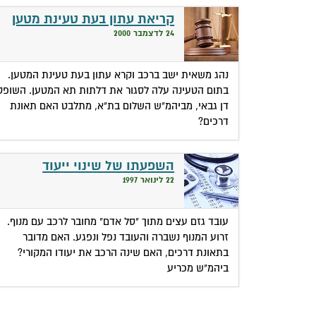
קריאת עתון בעת טעינת מטען
24 לדצמבר 2000
נהג משאית ישב ברכב וקרא עתון בעת טעינת המטען.
בתום הטעינה עלה לסגור את דלתות תא המטען. השופט
דן גבאי, מביהמ"ש השלום בת"א, מתלבט האם תאונת
דרכים?
השפעתו של שינוי ייעוד
22 לינואר 1997
עובד גזם עצים מתוך "סל אדם" מחובר לרכב עם מנוף.
זרוע המנוף נשברה והעובד נפל ונפגע. האם מדובר
בתאונת דרכים, האם שינה הרכב את יעודו המקורי?
ביהמ"ש מכריע