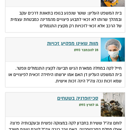
בית המשפט העליון: שוטר שנפגע בגופו בתאונת דרכים עקב
ובמהלך שרותו לא זכאי לתבוע פיצויים מהמדינה כמבטחת עצמית
של הרכב אלא זכאי לזכויות רק מקצין התגמולים
מוות שאינו מפקיע זכויות
28 לנובמבר 1993
חייל לקה במחלה ממארת הגיש תביעה לקצין התגמולים ונפטר.
בית המשפט העליון דן האם אמו יורשתו היחידה זכאית לפיצויים או
שמא זכות נכה צה"ל הינה זכות אישית.
סכיזופרניה בשטחים
14 למרץ 1993
לוחם צה"ל ששירת בחברון לקה במצוקה נפשית ובעקבותיה פרצה
אצלו מחלת הסכיזופרניה. האם יוכר כנכה צה"ל לנוכח טענת משרד