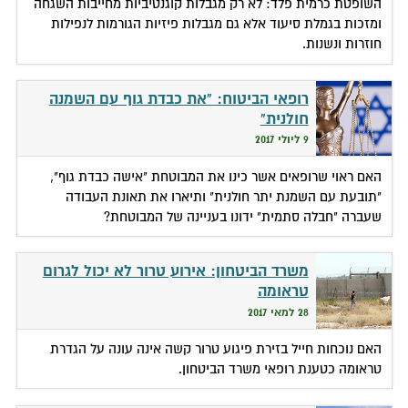
השופטת כרמית פלד: לא רק מגבלות קוגנטיביות מחייבות השגחה
ומזכות בגמלת סיעוד אלא גם מגבלות פיזיות הגורמות לנפילות
חוזרות ונשנות.
רופאי הביטוח: "את כבדת גוף עם השמנה
חולנית"
9 ליולי 2017
האם ראוי שרופאים אשר כינו את המבוטחת "אישה כבדת גוף",
"תובעת עם השמנת יתר חולנית" ותיארו את תאונת העבודה
שעברה "חבלה סתמית" ידונו בעניינה של המבוטחת?
משרד הביטחון: אירוע טרור לא יכול לגרום
טראומה
28 למאי 2017
האם נוכחות חייל בזירת פיגוע טרור קשה אינה עונה על הגדרת
טראומה כטענת רופאי משרד הביטחון.