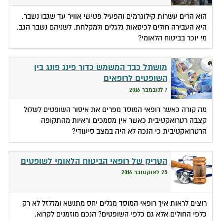
הוא הרים עשרות קילוגרמים והפעיל פטישי אוויר עד שגבו נשבר.
היא העבירה חולים לכיסאות גלגלים ולמקלחת. לשניהם נשבר הגב.
מי יוכר בביטוח הלאומי?
מושתל כבד המשמש כדור פינג פונג בין
השופטים לרופאים
7 לנובמבר 2016
מה קורה כאשר רופאי המוסד מפרים את איסור השופטים לשלול
קצבה רטרואקטיבית כאשר אין מסמכים וראיות מהתקופה
הרטרואקטיבית כי הנכה לא היה במצב סיעודי?
הטריק של רופאי הביטוח הלאומי לשופטים
25 לאוקטובר 2016
רוצים לראות איך רופאי המוסד מגלים יחס מתנשא ומזלזל לא רק
כלפי החולים אלא גם כלפי השופטים? הנכם מוזמנים לקרוא.