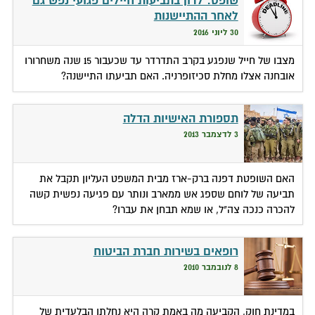
שופט: לדון בתביעות חיילים פגועי נפש גם
לאחר ההתיישנות
30 ליוני 2016
מצבו של חייל שנפגע בקרב התדרדר עד שכעבור 15 שנה משחרורו
אובחנה אצלו מחלת סכיזופרניה. האם תביעתו התיישנה?
תספורת האישיות הדלה
3 לדצמבר 2013
האם השופטת דפנה ברק-ארז מבית המשפט העליון תקבל את
תביעה של לוחם שספג אש ממארב ונותר עם פגיעה נפשית קשה
להכרה כנכה צה"ל, או שמא תבחן את עברו?
רופאים בשירות חברת הביטוח
8 לנובמבר 2010
במדינת חוק, הקביעה מה באמת קרה היא נחלתו הבלעדית של