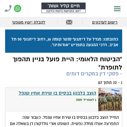
חיים קליר ושות'
ייצוג בתביעות ביטוח ונזיקין
רישום לעדכונים
לקבלת ייעוץ משפטי
כתובתנו: מגדל על דיזנגוף סנטר קומה 16, רחוב דיזנגוף 50 תל
אביב. דרכי ההגעה בתפריט "אודותינו".
"הביטוח הלאומי: היית פועל בניין תהפוך
לתופרת"
- פסקי דין במקרים דומים
1 - 32 מתוך 117
הוצב בלבנון בבסיס בו שירת אחיו שנפל
1 לאפריל 2019
החייל הוצב בלבנון בבסיס בו שירת אחיו שנפל. כעבור שנה
התפרצה אצלו מחלה נפשית. השופט אורי גולדקורן דן בשאלה אם