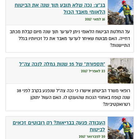
בג"צ: נכה שלא תובע תוך שנה את הביטוח
הלאומי מאבד הכול
16 למאי 2017
על החלטת הביטוח הלאומי ניתן לערער תוך שנה מיום קבלת מכתב
דחייה. האם מבוטח שאיחר לערער מאבד את כל זכויותיו בגלל
התיישנות?
"תספורת" של 35 שנות גמלה לנכה צה"ל
23 לאפריל 2017
רופאי משרד הביטחון אישרו כי נכה צה"ל שנפגע בקרב לפני 38
שנה קופח באחוזי הנכות שהוענקו לו. האם העוול יתוקן
רטרואקטיבית?
העבודה פגעה בבריאות? רק רובוטים זכאים
לביטוח
20 לפברואר 2017