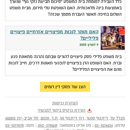
כלל העבירה למומחה בית המשפט "סיכום תביעת נזקי גוף" שנערך
באמצעות בינה מלאכותית. האם השופטת טלי מירום, מבית משפט
השלום בחיפה תאשר העברת מסמך שכזה?
האם מותר לנכות מפיצויים אזרחיים פיצויים
פליליים?
9 למרץ 2025
בית משפט פלילי פסק פיצויים להורים שבתם נהרגה מתאונת פגע
וברח. האם השופט הדן בפיצויים לנפגעי תאונות דרכים, חייב לנכות
מהם את הפיצויים הפליליים?
הצג עוד פסקי דין דומים
הצהרת נגישות
הורדת כרטיס ביקור למכשיר
מגדל על, דיזנגוף סנטר, רח' דיזנגוף 50
, ת.ד.
11228
,
תל אביב-יפו
6111102
טלפון:
03-5176626
|
פנו אלינו בווטסאפ:
052-3781619
|
פקס:
03-5177078