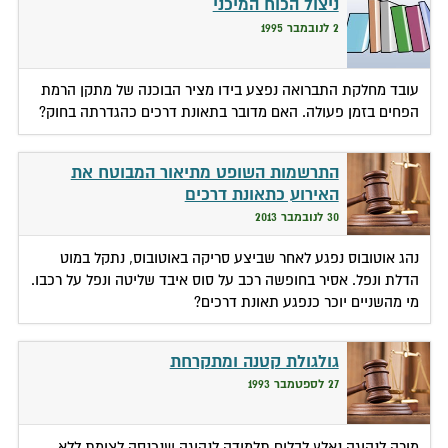
ניצול הכוח המיכני
2 לנובמבר 1995
עובד מחלקת התברואה נפצע בידו מציר הבוכנה של מתקן הרמת
הפחים בזמן פעולה. האם מדובר בתאונת דרכים כהגדרתה בחוק?
התרשמות השופט מתיאור המבוטח את
האירוע כתאונת דרכים
30 לנובמבר 2013
נהג אוטובוס נפגע לאחר שביצע סריקה באוטובוס, נתקל במוט
הדלת ונפל. אסיר בחופשה רכב על סוס איבד שליטה ונפל על רכבו.
מי מהשניים יוכר כנפגע תאונת דרכים?
גולגולת קטנה ומתקרחת
27 לספטמבר 1993
מורה לנהיגה נאלץ לבלום תלמידה לנהיגה שנכנסה לצומת ללא