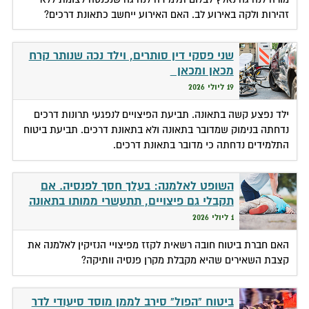
זהירות ולקה באירוע לב. האם האירוע ייחשב כתאונת דרכים?
שני פסקי דין סותרים, וילד נכה שנותר קרח
מכאן ומכאן
19 ליולי 2026
ילד נפצע קשה בתאונה. תביעת הפיצויים לנפגעי תרונות דרכים
נדחתה בנימוק שמדובר בתאונה ולא בתאונת דרכים. תביעת ביטוח
התלמידים נדחתה כי מדובר בתאונת דרכים.
השופט לאלמנה: בעלך חסך לפנסיה. אם
תקבלי גם פיצויים, תתעשרי ממותו בתאונה
1 ליולי 2026
האם חברת ביטוח חובה רשאית לקזז מפיצויי הנזיקין לאלמנה את
קצבת השאירים שהיא מקבלת מקרן פנסיה וותיקה?
ביטוח "הפול" סירב לממן מוסד סיעודי לדר