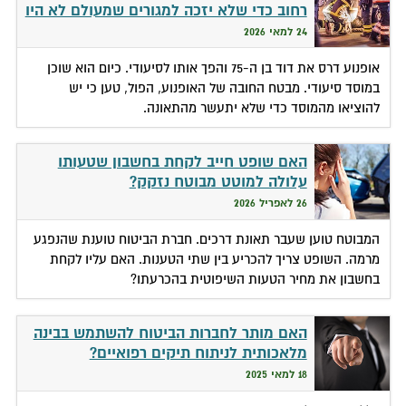
רחוב כדי שלא יזכה למגורים שמעולם לא היו
לו
24 למאי 2026
אופנוע דרס את דוד בן ה-75 והפך אותו לסיעודי. כיום הוא שוכן
במוסד סיעודי. מבטח החובה של האופנוע, הפול, טען כי יש
להוציאו מהמוסד כדי שלא יתעשר מהתאונה.
האם שופט חייב לקחת בחשבון שטעותו
עלולה למוטט מבוטח נזקק?
26 לאפריל 2026
המבוטח טוען שעבר תאונת דרכים. חברת הביטוח טוענת שהנפגע
מרמה. השופט צריך להכריע בין שתי הטענות. האם עליו לקחת
בחשבון את מחיר הטעות השיפוטית בהכרעתו?
האם מותר לחברות הביטוח להשתמש בבינה
מלאכותית לניתוח תיקים רפואיים?
18 למאי 2025