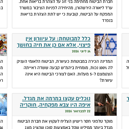
חברת הביטוח מחתימה בני זוג על הצהרת בריאות אחת.
הכ
עו"ד ליאורה הירשהורן, מהיחידה לפניות הציבור במשרד
בת
המפקח על הביטוח, קובעת כי יש לתת הצהרת בריאות
בנפרד
כלל למבוטחת: על עיוורון אין
פיצוי, אלא אם כן את חיה בחושך
מוחלט
14 ליוני 2026
ה
המדינה הכירה במבוטחת כעיוורת, הביטוח הלאומי העניק
הר
ל
לה 100% נכות, מומחית ביהמ"ש קבעה ששדה ראייתה
מש
הצטמצם ל-5 מעלות. האם לצורכי הביטוח היא אינה
המ
עיוורת?
רפ
נוכלים עקצו במרמה את מגדל.
איפה היו צבא מפקחיה, חוקריה
ועורכי דינה?
22 לפברואר 2026
מוקד טלפוני חסר רישיון הצליח לעקוץ את חברת הביטוח
הא
מגדל ביותר ממיליון שקל באמצעות סוכן שהציג מצג