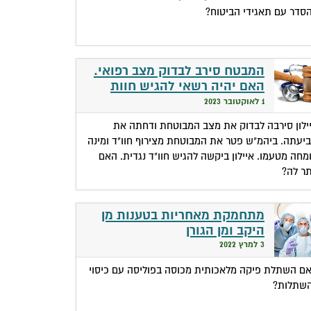
סדר עם תאגידי הביטוח?
המבטח סירב לבדוק מצב רפואי.
האם יהיה רשאי להגיש חוות
דעת נגדית?
1 לאוקטובר 2023
ילון סירבה לבדוק את מצב המבוטחת ודחתה את
יעתה. ביהמ"ש פטר את המבוטחת מצירוף חוו"ד ומינה
מחה מטעמו. איילון ביקשה להגיש חוו"ד נגדית. האם
תר לה?
מתחמקת מאחריות בטענות מן
היקב ומן הגורן
3 למרץ 2022
ם השתלת פיקה מלאכותית מכוסה בפוליסה עם כיסוי
שתלות?