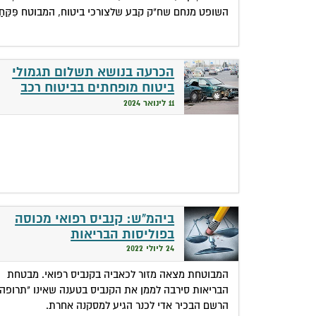
השופט מנחם שח"ק קבע שלצורכי ביטוח, המבוטח פִּקֵּחַ.
הכרעה בנושא תשלום תגמולי
ביטוח מופחתים בביטוח רכב
(רכוש) בגין הפרש במחירי חלפי
11 לינואר 2024
כאשר הרכב תוקן במוסך שאינו
בהסדר
ביהמ"ש: קנביס רפואי מכוסה
בפוליסות הבריאות
24 ליולי 2022
המבוטחת מצאה מזור לכאביה בקנביס רפואי. מבטחת
הבריאות סירבה לממן את הקנביס בטענה שאינו "תרופה"
הרשם הבכיר אדי לכנר הגיע למסקנה אחרת.