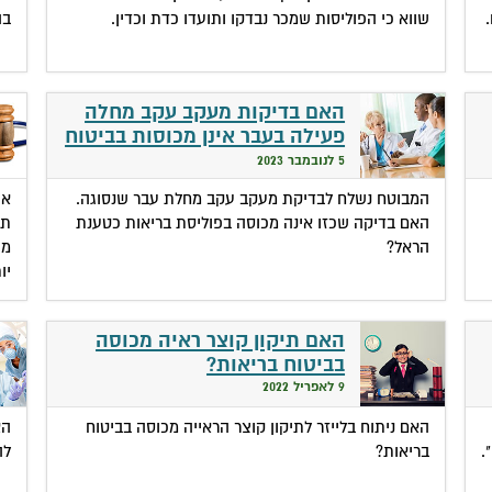
שווא כי הפוליסות שמכר נבדקו ותועדו כדת וכדין.
בה
האם בדיקות מעקב עקב מחלה
פעילה בעבר אינן מכוסות בביטוח
ם
בריאות?
5 לנובמבר 2023
המבוטח נשלח לבדיקת מעקב עקב מחלת עבר שנסוגה.
אי
האם בדיקה שכזו אינה מכוסה בפוליסת בריאות כטענת
תב
הראל?
מו
יו
האם תיקון קוצר ראיה מכוסה
בביטוח בריאות?
9 לאפריל 2022
האם ניתוח בלייזר לתיקון קוצר הראייה מכוסה בביטוח
הא
.
בריאות?
לה