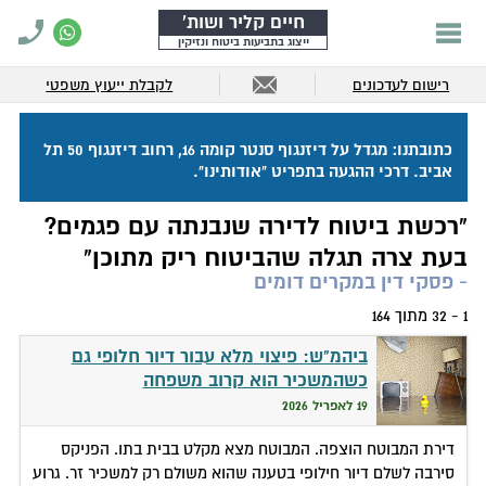
חיים קליר ושות'
ייצוג בתביעות ביטוח ונזיקין
רישום לעדכונים
לקבלת ייעוץ משפטי
כתובתנו: מגדל על דיזנגוף סנטר קומה 16, רחוב דיזנגוף 50 תל
אביב. דרכי ההגעה בתפריט "אודותינו".
"רכשת ביטוח לדירה שנבנתה עם פגמים?
בעת צרה תגלה שהביטוח ריק מתוכן"
- פסקי דין במקרים דומים
1 - 32 מתוך 164
ביהמ"ש: פיצוי מלא עבור דיור חלופי גם
כשהמשכיר הוא קרוב משפחה
19 לאפריל 2026
דירת המבוטח הוצפה. המבוטח מצא מקלט בבית בתו. הפניקס
סירבה לשלם דיור חילופי בטענה שהוא משולם רק למשכיר זר. גרוע