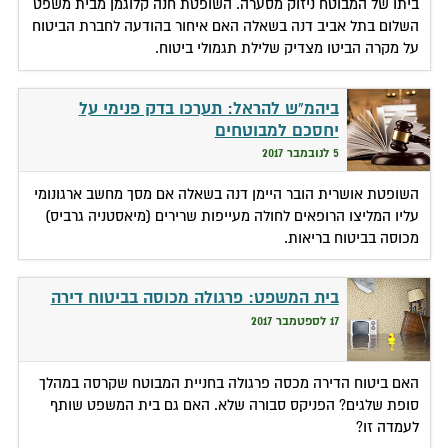
ביתו של המבוטח ניזוק מסערה. השופטת חנה קלוגמן מבית משפט
השלום בתל אביב דנה בשאלה האם איחור בהודעה לחברת הביטוח
על מקרה הביטו מצדיק שלילת תגמולי ביטוח.
ביהמ"ש להראל: תערכו בדק פנימי על
יחסכם למבוטחים
5 לנובמבר 2017
השופטת אושרית הובר היימן דנה בשאלה אם מסך מחשב ארגונומי
עליו המליצו הרופאים לחולה מעייפות שרירים (מיאסטניה גרביס)
מכוסה בביטוח בריאות.
בית המשפט: פרגולה מכוסה בביטוח דירה
17 לספטמבר 2017
האם ביטוח הדירה מכסה פרגולה בחניית המבוטח שקרסה במהלך
סופת שלגים? הפניקס סבורה שלא. האם גם בית המשפט שותף
לעמדה זו?