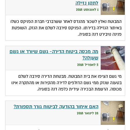
לתקן נזילה
1 לאוגוסט 2018
המבוטח נאלץ לשכור מהנדס לאחר ששרברבי חברת הפניקס כשלו
באיתור הנזילה בדירתו. הפניקס סירבה לשלם את הנזק. השופטת
פנינה נויבירט דנה בסוגיה.
מה מכסה ביטוח הדירה- גשם שיורד או גשם
שעולה?
5 לאפריל 2018
מי גשם הציפו את בית המבוטח. מבטחת הדירה סירבה לשלם
בטענה שנזק ממי גשם הדולפים לדירה מהקירות או מהתקרה אינו
מכוסה. הרשמת הבכירה עידית כלפה דנה בסוגיה.
האם איחור בהודעה לביטוח גורר תספורת?
28 לינואר 2018