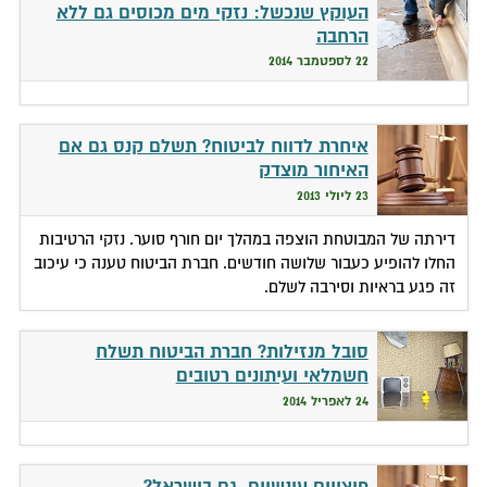
העוקץ שנכשל: נזקי מים מכוסים גם ללא
הרחבה
22 לספטמבר 2014
איחרת לדווח לביטוח? תשלם קנס גם אם
האיחור מוצדק
23 ליולי 2013
דירתה של המבוטחת הוצפה במהלך יום חורף סוער. נזקי הרטיבות
החלו להופיע כעבור שלושה חודשים. חברת הביטוח טענה כי עיכוב
זה פגע בראיות וסירבה לשלם.
סובל מנזילות? חברת הביטוח תשלח
חשמלאי ועיתונים רטובים
24 לאפריל 2014
פיצויים עונשיים. גם בישראל?