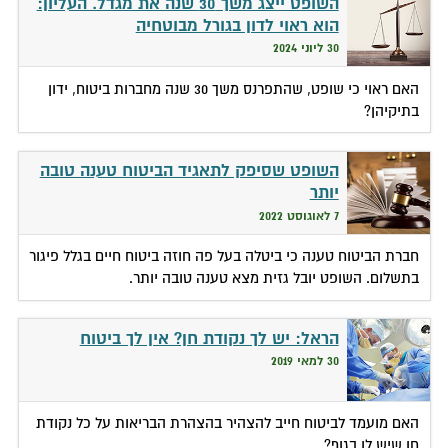
השופט ייצג משך 30 שנה את מגדל. העליון:
הוא ראוי לדון בגורל מבוטחיה
30 ליוני 2024
האם ראוי כי שופט, שהתפרנס משך 30 שנה מחברות ביטוח, ידון
בתיקיהן?
השופט שסיפק לתאגיד הביטוח טענה טובה
יותר
7 לאוגוסט 2022
חברת הביטוח טענה כי ביטלה בעל פה חוזה ביטוח חיים בגלל פיגור
בתשלום. השופט יובל גזית מצא טענה טובה יותר.
הראל: יש לך נקודת חן? אין לך ביטוח
30 למאי 2019
האם מועמד לביטוח חייב להצהיר בהצהרת הבריאות על כל נקודת
חן שיש לו בגוף?