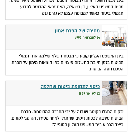
בעל מבנה השכיר אותו למבוטח. המבנה נשרף. השופט מאיר שמגר,
מבית המשפט העליון, דן בשאלה, האם זכאי המבוטח לתבוע
תגמולי ביטוח כאשר למבוטח עצמו לא נגרם נזק
מחירה של הפרת אמון
14 לפברואר 1992
בית המשפט העליון קובע כי מבטחת שלא שילמה את תגמולי
הביטוח בזמן חייבת בתשלום פיצויים כמו הוצאות מימון על הפרת
הסכם חוזה הביטוח.
כיסוי לתקופת ביטוח שחלפה
12 לינואר 1989
נזקים התגלו בקוטג' שנבנה על ידי החברה המבוטחת. חברת
הביטוח סירבה לכסות נזקים שהתגלו לאחר מסירת הקוטג' לקונים.
כיצד הכריע בית המשפט העליון בסוגייה?