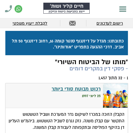
חיים קליר ושות'
ייצוג בתביעות ביטוח ונזיקין
רישום לעדכונים
לקבלת ייעוץ משפטי
כתובתנו: מגדל על דיזנגוף סנטר קומה 16, רחוב דיזנגוף 50 תל
אביב. דרכי ההגעה בתפריט "אודותינו".
"מותו של הביטוח השיורי"
- פסקי דין במקרים דומים
1 - 32 מתוך 1,457
רכוש מבוטח סודי ביותר
25 ליוני 1997
הקבלן הזוכה במכרז לשיקום גדר המערכת ושביל הטשטוש
התקשר עם קבלן משנה. נזק נגרם לשביל הטשטוש. ביהמ"ש העליון
דן בהיקף הפוליסה ובתקפותה לעבודת קבלן המשנה.