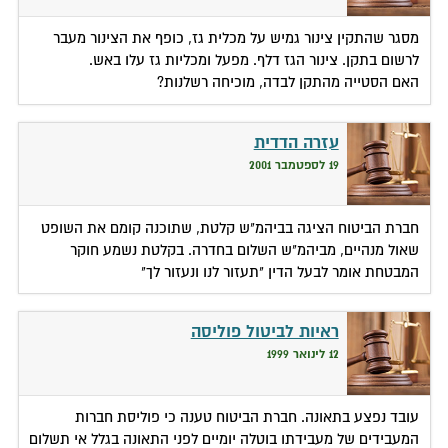
מסגר שהתקין צינור גמיש על מכלית גז, כופף את הצינור מעבר
לרשום בתקן. צינור הגז דלף. מפעל ומכליות גז עלו באש.
האם הסטייה מהתקן לבדה, מוכיחה רשלנות?
עזרה הדדית
19 לספטמבר 2001
חברת הביטוח הציגה בביהמ"ש קלטת, שתוכנה קומם את השופט
שאול מנהיים, מביהמ"ש השלום בחדרה. בקלטת נשמע חוקר
המבטחת אומר לבעל הדין "תעזור לנו ונעזור לך"
ראיות לביטול פוליסה
12 לינואר 1999
עובד נפצע בתאונה. חברת הביטוח טענה כי פוליסת חברות
המעבידים של מעבידתו בוטלה יומיים לפני התאונה בגלל אי תשלום