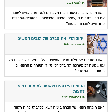
24 למאי 2022
האם מותר לחברת ביטוח חבות מעבידים לקזז מהפיצויים לעובד
את ההשתתפות העצמית והפרשי הפרמיות שהמעביד-המבוטח
נותר חייב לחברת הביטוח?
ייקוב הדין את סבלם של הנכים הקשים
18 לפברואר 2021
האם השופטת יעל וילנר מבית המשפט העליון תיעתר לבקשתו של
נפגע קשה רב מערכתי להיבדק רק על ידי המומחים הרפואיים
מטעם בית המשפט?
הקווים האדומים שאסור למומחה רפואי
לחצות
18 לספטמבר 2019
האם מומחה רפואי של חברת ביטוח רשאי לסרב לנוכחות מלווה