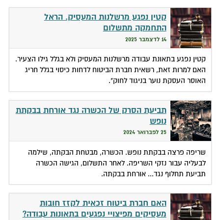
קטין נפגע מרשלנות המעסיק. הראל
התחמקה מתשלום
14 לדצמבר 2025
קטין נפגע בתאונת עבודה מרשלנות המעסיק ולא בגלל גילו הצעיר.
האם למרות זאת, רשאית חברת הביטוח לדחות כיסוי בגלל חריג
האוסר העסקת נוער בניגוד לחוק".
תביעת הסרק של הכשרה נגד אורחת בבקתת
נופש
25 לפברואר 2024
שריפה פרצה בבקתת נופש. הכשרה, מבטחת הבקתה, שילמה
לבעליה עבור נזקי השריפה. לאחר התשלום, הגישה הכשרה
תביעת תחלוף נגד... אורחת בבקתה.
האם חברת ביטוח זכאית לקזז חובות
מעסיקים מפיצויי נפגעים בתאונות עבודה?