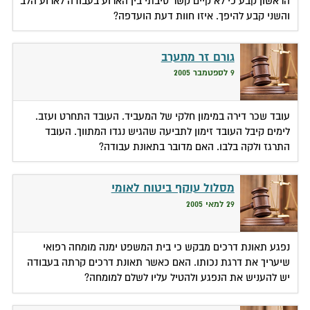
הראשון קבע כי לא קיים קשר סיבתי בין הארוע בעבודה לארוע הלב
והשני קבע להיפך. איזו חוות דעת הועדפה?
גורם זר מתערב
9 לספטמבר 2005
עובד שכר דירה במימון חלקי של המעביד. העובד התחרט ועזב.
לימים קיבל העובד זימון לתביעה שהגיש נגדו המתווך. העובד
התרגז ולקה בלבו. האם מדובר בתאונת עבודה?
מסלול עוקף ביטוח לאומי
29 למאי 2005
נפגע תאונת דרכים מבקש כי בית המשפט ימנה מומחה רפואי
שיעריך את דרגת נכותו. האם כאשר תאונת דרכים קרתה בעבודה
יש להעניש את הנפגע ולהטיל עליו לשלם למומחה?