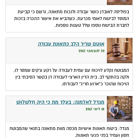
בפוליסה לאובדן כושר עבודה ולנכות מתאונה, נרשם כי קביעת
המוסד לביטוח לאומי מכרעת. כשהביא את אישור ההכרה בזכות
לחברת הביטוח נוספו שלל טענות נוספות.
אוטם שריר הלב כתאונת עבודה
30 לנובמבר 2013
המבוטח נקלע לויכוח עם עמית לעבודה על רקע צ'קים שמסר לו,
ולקה בהתקף לב. בית הדין הארצי לעבודה דן בקשר הסיבתי בין
הויכוח שהוכר כ"ארוע חריג" לעבודתו.
מגדל לאלמנה: בעלך מת כי היה חַלַּשְׁלוּשׁ
18 ליוני 2017
מגדל: ביטוח תאונות אישיות מכסה מוות מתאונה בתנאי שהמבוטח
חסון ועמיד בפני פגעי תאונות.