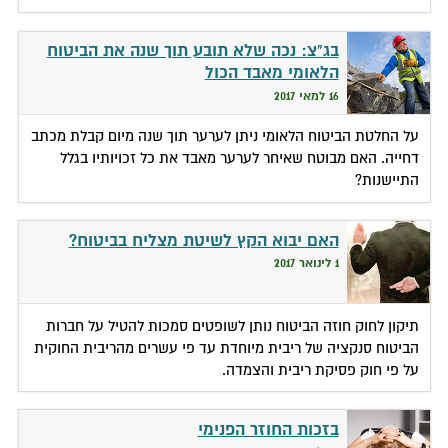
בג"צ: נכה שלא תובע תוך שנה את הביטוח
הלאומי מאבד הכול
16 למאי 2017
על החלטת הביטוח הלאומי ניתן לערער תוך שנה מיום קבלת מכתב
דחייה. האם מבוטח שאיחר לערער מאבד את כל זכויותיו בגלל
התיישנות?
האם יבוא הקץ לשיטת מצליח בביטוח?
1 לינואר 2017
תיקון לחוק חוזה הביטוח נותן לשופטים סמכות להטיל על חברות
הביטוח סנקציה של ריבית מיוחדת עד פי עשרים מהריבית החוקית
על פי חוק פסיקת ריבית והצמדה.
בזכות החוזר הפנימי