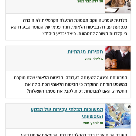
30 לדצמבר 2012
קלדנית שפרשה עקב תסמונת התעלה הקרפלית לא הוכרה
כנפגעת עבודה בביטוח הלאומי. חוזר פנימי של המוסד קבע דווקא
כי קלדנות קשורה לתסמונת. כיצד יכריע ביה"ד?
חקירות מגמתיות
4 ליולי 2012
המבוטחת נפגעה לטענתה בעבודה. הביטוח הלאומי שלח חוקרת.
במשפט הודתה החוקרת כי הביטוח הלאומי הכתיב לה את
החקירה. האם למבוטחת זכות לקבל את מסמך השאלות?
המשוכות הבלתי עבירות של הבקע
המפשעתי
10 למרץ 2011
העובד הרים ארגז כבד במהלך עבודתו. הרופאים אבחנו בקע