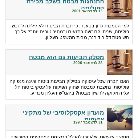
התנהגות מבטח בשלב מכירת
הפוליסה
13 לפברואר 2001
למי הסמכות לדון בטענה, כי חברת הביטוח לא גילתה לרוכש
פוליסה, שניתן לרוכשה בתנאים ובמחיר טובים יותר? על כך
השופטת דליה דורנר, מבית המשפט העליון.
מסלק תביעות גם הוא מבטח
28 לדצמבר 2000
האם חברה שכל עיסוקה בסילוק תביעות ביטוח ואינה מנפיקה
פוליסות, נחשבת למבטח שחוק הפיקוח על עסקי ביטוח חל
עליה וזקוקה לרשיון מבטח? ביהמ"ש העליון מכריע.
מועדון אקסקלוסיבי של מתקיני
אזעקות
31 לדצמבר 1997
מתקיני אזעקות שלא זכו להכלל ברשימת המתקינים המורשים