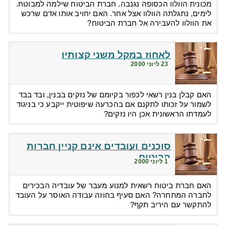
מכונית הוולוו הכסופה נגנבה. חברת הביטוח שילמה למבוטח.
לימים, נתגלתה הוולוו אצל אחר. האם יחויב אותו אדם שרכש
את הוולוו להעבירה אל חברת הביטוח?
לאחוז במקל משני קצותיו
23 ליוני 2000
האם קבלן בנין רשאי לכפור בקיומם של נזקים בבנין, ובד בבד
לשמור על זכותו לתקנם אם בהכרעה שיפוטית ייקבע כי בניגוד
לעמדתו הראשונית אכן היו נזקים?
סוכנים ועובדים אינם קניין חברות
הביטוח
1 ליוני 2000
האם חברת ביטוח רשאית למנוע מעבר של עובדיה הבכירים
לחברה המתחרה? האם סעיף בחוזה עבודה האוסר על העובד
להתקשר עם היריב תקף?