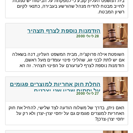
בית המשפט העליון קובע כי למפקחת על הביטוח יש סמכות
לחייב מבטח להדיח מנהל ‏שהורשע בעבירה, כתנאי לקיום
רשיון המבטח.
הזדמנות נוספת לצרף תצהיר
28 ליולי 2000
השופטת אילה פרוקצ'יה, מבית המשפט העליון, דנה בשאלה
אם יש לתת לבני זוג, שהליכי פינוי עומדים מעל ראשם,
הזדמנות נוספת לצרף לערעורם על הפינוי תצהיר. זה הא
החלת חוק אחריות למוצרים פגומים
על יחסים שבין שני יצרנים
27 ליולי 2000
האם ניתן, בדרך של משלוח הודעה לצד שלישי, להחיל את חוק
האחריות למוצרים פגומים גם על יחסי יצרן-יצרן ולא רק על
יחסי יצרן-צרכן?