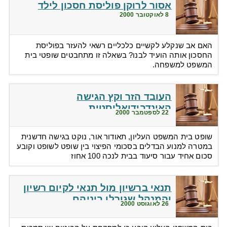
אסור לרוקן פוליסת חסכון לילד
8 לאוקטובר 2000
האם אב שנקלע לקשיים כלכליים רשאי להעזר בפוליסת
החסכון אותה הועיד לבנו? בשאלה זו מתחבטים שופטי בית
המשפט למשפחה.
העובד הזר וקץ הגישה
האינדבידואליסטית
22 לספטמבר 2000
שופט בית המשפט העליון, תאודור אור, נוקט בגישה חדשנית
במטרה למנוע הבדלים בסכומי הפיצוי בין שופט לשופט וקובע
סכום אחיד עבור סיעוד בבית לנכה 100 אחוז
תנאי ברשיון מול תנאי לקיום רשיון
והמנהל שגורלו ביניהם
26 לאוגוסט 2000