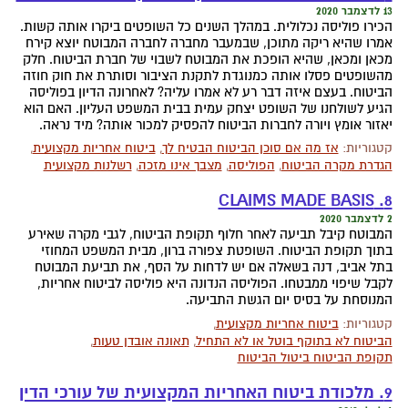
13 לדצמבר 2020
הכירו פוליסה נכלולית. במהלך השנים כל השופטים ביקרו אותה קשות.
אמרו שהיא ריקה מתוכן, שבמעבר מחברה לחברה המבוטח יוצא קירח
מכאן ומכאן, שהיא הופכת את המבוטח לשבוי של חברת הביטוח. חלק
מהשופטים פסלו אותה כמנוגדת לתקנת הציבור וסותרת את חוק חוזה
הביטוח. בעצם איזה דבר רע לא אמרו עליה? לאחרונה הדיון בפוליסה
הגיע לשולחנו של השופט יצחק עמית בבית המשפט העליון. האם הוא
יאזור אומץ ויורה לחברות הביטוח להפסיק למכור אותה? מיד נראה.
קטגוריות:
אז מה אם סוכן הביטוח הבטיח לך
,
ביטוח אחריות מקצועית
,
הגדרת מקרה הביטוח
,
הפוליסה
,
מצבך אינו מזכה
,
רשלנות מקצועית
8. CLAIMS MADE BASIS
2 לדצמבר 2020
המבוטח קיבל תביעה לאחר חלוף תקופת הביטוח, לגבי מקרה שאירע
בתוך תקופת הביטוח. השופטת צפורה ברון, מבית המשפט המחוזי
בתל אביב, דנה בשאלה אם יש לדחות על הסף, את תביעת המבוטח
לקבל שיפוי ממבטחו. הפוליסה הנדונה היא פוליסה לביטוח אחריות,
המנוסחת על בסיס יום הגשת התביעה.
קטגוריות:
ביטוח אחריות מקצועית
,
הביטוח לא בתוקף בוטל או לא התחיל
,
תאונה אובדן טעות
,
תקופת הביטוח ביטול הביטוח
9. מלכודת ביטוח האחריות המקצועית של עורכי הדין