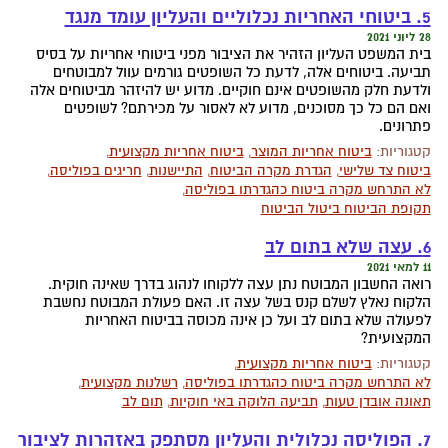
5. ביטוחי האחריות נכלוליים והעליון עומד מנגד
28 ליוני 2021
בית המשפט העליון הזהיר את הציבור מפני ביטוחי אחריות על בסיס
תביעה. ביטוחים אלה, לדעת כל השופטים גורמים עוול למבוטחים
ולדעת חלק מהשופטים אינם חוקיים. מדוע יש להיזהר מביטוחים אלה
ואם הם כל כך מסוכנים, מדוע לא לאסור על מכירתם? לשופטים
פתרונים.
קטגוריות:
ביטוח אחריות המוצר
,
ביטוח אחריות מקצועית
,
ביטוח צד שלישי
,
הגדרת מקרה הביטוח
,
התיישנות
,
חריגים בפוליסה
,
לא התרחש מקרה ביטוח כהגדרתו בפוליסה
,
תקופת הביטוח ביטול הביטוח
6. עצה שלא בתום לב
11 למאי 2021
רואה החשבון המבוטח נתן עצה ללקוחו לנהוג בדרך שאינה חוקית.
הלקוח נאלץ לשלם קנס בשל עצה זו. האם פעולת המבוטח נחשבת
לפעולה שלא בתום לב ועל כן אינה מכוסה בביטוח האחריות
המקצועית?
קטגוריות:
ביטוח אחריות מקצועית
,
לא התרחש מקרה ביטוח כהגדרתו בפוליסה
,
רשלנות מקצועית
,
תאונה אובדן טעות
,
תביעה הלוקה באי חוקיות
,
תום לב
7. הפוליסה נכלולית והעליון מסתפק באזהרות לציבור