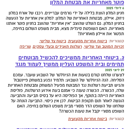
פוטר מאחריות את מבטחת המלון
6 ליולי 2025
חניון המלון הוצת בלילה על ידי גורמים עבריינים. רכבו של אורח במלון
ניזוק. איילון, מבטחת האחריות של המלון: למלון אין אחריות על הנעשה
בחניון המלון. גם השלט שהוצב "אין אחריות" שהוצב בחניון פוטר אותנו
מאחריות. האם השופטת סיגלית מצא, מבית משפט השלום בחיפה,
תפטור את איילון מאחריות?
קטגוריות:
ביטוח אחריות מקצועית
,
ביטוח צד שלישי
,
זכויות המוטב וצד שלישי
,
רשלנות תאגידים ובעלי עסקים
,
שריפה
2. ביטוחי האחריות ממשיכים להכשיל מבוטחים
תמימים ובית המשפט העליון ממשיך לעמוד מנגד
29 ליוני 2025
לצערנו שלחנו קודם בטעות את הניוזלטר של השבוע שעבר. עמכם
הסליחה. הנה הניוזלטר של השבוע: תלמיד נפגע במשחק פיינטבול
והגיש תביעת רשלנות נגד המבוטח מפעיל המשחק ומבטחת האחריות
שלה, הכשרה. הכשרה טענה כי אמנם בעת אירוע הרשלנות, פוליסת
האחריות הייתה בתוקף, אך הפוליסה היא על בסיס תביעה והתביעה
הוגשה לאחר תום תקופת הביטוח. לכן אין כיסוי. התביעה הונחה על
שולחנו של השופט הדר מסורי מבית משפט השלום בחיפה. האם
השופט מסורי יקבל את טענת הכשרה?
קטגוריות:
ביטוח אחריות מקצועית