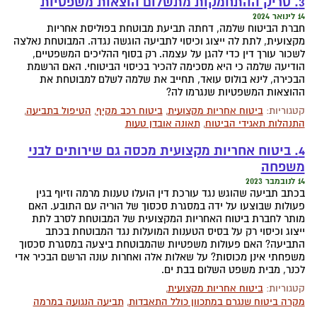
3. טריק ההתחמקות מתשלום הוצאות משפטיות
14 לינואר 2024
חברת הביטוח שלמה, דחתה תביעת מבוטחת בפוליסת אחריות
מקצועית, לתת לה ייצוג וכיסוי לתביעה הוגשה נגדה. המבוטחת נאלצה
לשכור עורך דין כדי להגן על עצמה. רק בסוף ההליכים המשפטיים,
הודיעה שלמה כי היא מסכימה להכיר בכיסוי הביטוחי. האם הרשמת
הבכירה, לינא בולוס עואד, תחייב את שלמה לשלם למבוטחת את
ההוצאות המשפטיות שנגרמו לה?
קטגוריות:
ביטוח אחריות מקצועית
,
ביטוח רכב מקיף
,
הטיפול בתביעה
,
התנהלות תאגידי הביטוח
,
תאונה אובדן טעות
4. ביטוח אחריות מקצועית מכסה גם שירותים לבני
משפחה
14 לנובמבר 2023
בכתב תביעה שהוגש נגד עורכת דין הועלו טענות מרמה וזיוף בגין
פעולות שבוצעו על ידה במסגרת סכסוך של הוריה עם התובע. האם
מותר לחברת ביטוח האחריות המקצועית של המבוטחת לסרב לתת
ייצוג וכיסוי רק על בסיס הטענות המועלות נגד המבוטחת בכתב
התביעה? האם פעולות משפטיות שהמבוטחת ביצעה במסגרת סכסוך
משפחתי אינן מכוסות? על שאלות אלה ואחרות עונה הרשם הבכיר אדי
לכנר, מבית משפט השלום בבת ים.
קטגוריות:
ביטוח אחריות מקצועית
,
מקרה ביטוח שנגרם במתכוון כולל התאבדות
,
תביעה הנגועה במרמה