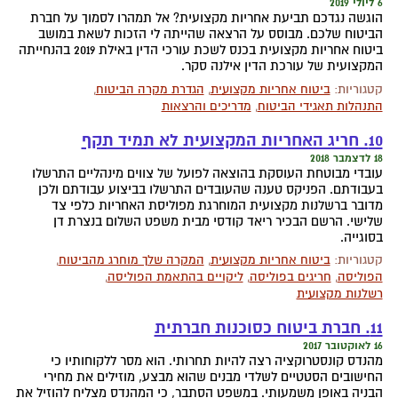
6 ליולי 2019
הוגשה נגדכם תביעת אחריות מקצועית? אל תמהרו לסמוך על חברת
הביטוח שלכם. מבוסס על הרצאה שהייתה לי הזכות לשאת במושב
ביטוח אחריות מקצועית בכנס לשכת עורכי הדין באילת 2019 בהנחייתה
המקצועית של עורכת הדין אילנה סקר.
קטגוריות:
ביטוח אחריות מקצועית
,
הגדרת מקרה הביטוח
,
התנהלות תאגידי הביטוח
,
מדריכים והרצאות
10. חריג האחריות המקצועית לא תמיד תקף
18 לדצמבר 2018
עובדי מבוטחת העוסקת בהוצאה לפועל של צווים מינהליים התרשלו
בעבודתם. הפניקס טענה שהעובדים התרשלו בביצוע עבודתם ולכן
מדובר ברשלנות מקצועית המוחרגת מפוליסת האחריות כלפי צד
שלישי. הרשם הבכיר ריאד קודסי מבית משפט השלום בנצרת דן
בסוגייה.
קטגוריות:
ביטוח אחריות מקצועית
,
המקרה שלך מוחרג מהביטוח
,
הפוליסה
,
חריגים בפוליסה
,
ליקויים בהתאמת הפוליסה
,
רשלנות מקצועית
11. חברת ביטוח כסוכנות חברתית
16 לאוקטובר 2017
מהנדס קונסטרוקציה רצה להיות תחרותי. הוא מסר ללקוחותיו כי
החישובים הסטטיים לשלדי מבנים שהוא מבצע, מוזילים את מחירי
הבניה באופן משמעותי. במשפט הסתבר, כי המהנדס מצליח להוזיל את