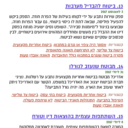
13. ביטוח להבדיל מערבות
3 לאוגוסט 2017
ספק שירות נתבע על ידי לקוחו בעילות של הפרת חוזה. הספק ביקש
להפעיל פוליסה, שבאה לתת לו כיסוי ביטוחי, גם עבור הפרות חוזה,
שבוצעו בניגוד ל"מיומנות סבירה". השופט נסים ישעיה מנתח בפסק
דינו את ההבדל בין מעשים ומחדלים המהווים אירועים ביטוחיים, לבין
סכסוכים עסקיים שאינם נשוא לביטוח.
קטגוריות:
אסונך היה צפוי או נגרם במתכוון
,
ביטוח אחריות מקצועית
,
ביטוח צד שלישי
,
לא התרחשה תאונה פתאומית
,
מקרה ביטוח שנגרם במתכוון כולל התאבדות
,
תאונה אובדן טעות
14. מבוטח שנעזב לגורלו
31 ליולי 2017
אדריכל מבוטח בביטוח אחריות מקצועית נתבע על רשלנות. נציגי
חברת הביטוח יצגוכ את האדריכל במשפט. הקשר עם האדריכל ניתק
לאחר שעזב את הארץ. מה יהיה גורל התביעה?
קטגוריות:
ביטוח אחריות מקצועית
,
ביטוח בתי עסק
,
ביטוח צד שלישי
,
הטיפול בתביעה
,
התנהלות תאגידי הביטוח
,
לא שיתפת פעולה
,
תאונה אובדן טעות
15. השתתפות עצמית בהוצאות דין וטורח
8 ליולי 2017
החובה לשאת בהשתתפות עצמית, מעוררת לאחרונה מחלוקות