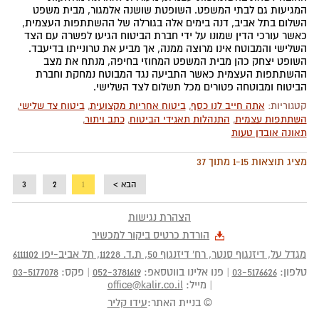
המגיעות גם לבתי המשפט. השופטת שושנה אלמגור, מבית משפט
השלום בתל אביב, דנה בימים אלה בגורלה של ההשתתפות העצמית,
כאשר עורכי הדין שמונו על ידי חברת הביטוח הגיעו לפשרה עם הצד
השלישי והמבוטח אינו מרוצה ממנה, אך מביע את טרונייתו בדיעבד.
השופט יצחק כהן מבית המשפט המחוזי בחיפה, מנתח את מצב
ההשתתפות העצמית כאשר התביעה נגד המבוטח נמחקת וחברת
הביטוח ומבוטחה פטורים מכל תשלום לצד השלישי.
קטגוריות:
אתה חייב לנו כסף
,
ביטוח אחריות מקצועית
,
ביטוח צד שלישי
,
השתתפות עצמית
,
התנהלות תאגידי הביטוח
,
כתב ויתור
,
תאונה אובדן טעות
מציג תוצאות 1-15 מתוך 37
הבא >
1
2
3
הצהרת נגישות
הורדת כרטיס ביקור למכשיר
מגדל על, דיזנגוף סנטר, רח' דיזנגוף 50
, ת.ד.
11228
,
תל אביב-יפו
6111102
טלפון:
03-5176626
|
פנו אלינו בווטסאפ:
052-3781619
|
פקס:
03-5177078
|
מייל:
office@kalir.co.il
© בניית האתר:
עידו קליר