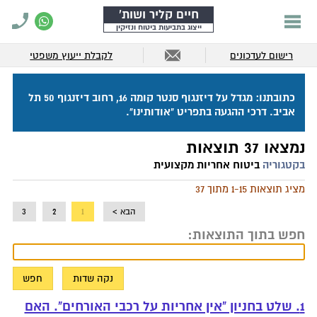
חיים קליר ושות'
ייצוג בתביעות ביטוח ונזיקין
רישום לעדכונים
לקבלת ייעוץ משפטי
כתובתנו: מגדל על דיזנגוף סנטר קומה 16, רחוב דיזנגוף 50 תל
אביב. דרכי ההגעה בתפריט "אודותינו".
נמצאו 37 תוצאות
בקטגוריה
ביטוח אחריות מקצועית
מציג תוצאות 1-15 מתוך 37
הבא >
1
2
3
חפש בתוך התוצאות:
1. שלט בחניון "אין אחריות על רכבי האורחים". האם