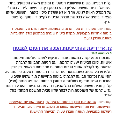
עלות הבנייה, משום שחישוביו הסטטיים נמוכים מאלה הקבועים בתקן
הישראלי. בית המשפט העליון קבע בפסק דין, כי גישת ה"יהיה בסדר"
של המנדס ראויה לגינוי, אך היא לא שוללת כיסוי ביטוחי. השופט אליהו
מצא דן בימים אלה בבקשת חברת הביטוח לקיים דיון נוסף על פסק
הדין.
קטגוריות:
אסונך היה צפוי או נגרם במתכוון
,
אשם תורם של המבוטח
,
ביטוח אחריות מקצועית
,
מקרה ביטוח שנגרם במתכוון כולל התאבדות
,
תאונה אובדן טעות
12. אי ידיעת ההתיישנות הפכה את הסוכן למבטח
5 לאוגוסט 2017
המבוטח נפגע קשה בתאונת עבודה וביקש לממש פוליסת תאונות
אישיות. סוכן הביטוח יעץ לו להמתין עם הגשת התביעה לחברת
הביטוח עד לקבלת אחוזי הנכות הסופיים מהביטוח הלאומי. בין לבין
חלפו ארבע שנים. כשהמבוטח פנה לחברת הביטוח זו טענה כי התביעה
התיישנה (כזכור תביעה לתגמולי ביטוח מתיישנת תוך שלוש שנים).
המבוטח הגיש תביעת רשלנות נגד סוכן הביטוח. השופט מנחם (מריו)
קליין, מבית משפט השלום בתל אביב, דחה את התביעה. הערעור הונח
על שולחנה של השופטת רות לבהר שרון מבית המשפט המחוזי בתל
אביב.
קטגוריות:
אז מה אם סוכן הביטוח הבטיח לך
,
ביטוח אחריות מקצועית
,
התיישנות
,
זהירות: התיישנות מקוצרת
,
מכתב הדחייה
,
סוכן הביטוח
,
רשלנות מקצועית
,
תאונה אובדן טעות
,
תביעתך התיישנה