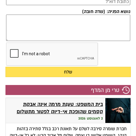
נושא הפניה: (שדה חובה)
טרי מן המדף
בית המשפט: טענת מרמה אינה אבקת
קסמים שהופכת אי-דיוק לפטור מתשלום
2 לאוגוסט 2026
חברת שומרה סירבה לשלם על תאונת רכב בגלל סתירה בזהות
הנהג. השופט אלישי בן יצחק, שלום תל אביב קבע: לא כל אי-דיוק