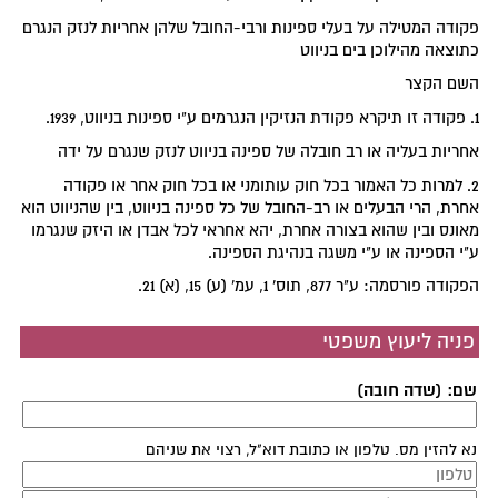
פקודה המטילה על בעלי ספינות ורבי-החובל שלהן אחריות לנזק הנגרם
כתוצאה מהילוכן בים בניווט
השם הקצר
1. פקודה זו תיקרא פקודת הנזיקין הנגרמים ע"י ספינות בניווט, 1939.
אחריות בעליה או רב חובלה של ספינה בניווט לנזק שנגרם על ידה
2. למרות כל האמור בכל חוק עותומני או בכל חוק אחר או פקודה
אחרת, הרי הבעלים או רב-החובל של כל ספינה בניווט, בין שהניווט הוא
מאונס ובין שהוא בצורה אחרת, יהא אחראי לכל אבדן או היזק שנגרמו
ע"י הספינה או ע"י משגה בנהיגת הספינה.
הפקודה פורסמה: ע"ר 877, תוס' 1, עמ' (ע) 15, (א) 21.
פניה ליעוץ משפטי
שם: (שדה חובה)
נא להזין מס. טלפון או כתובת דוא"ל, רצוי את שניהם