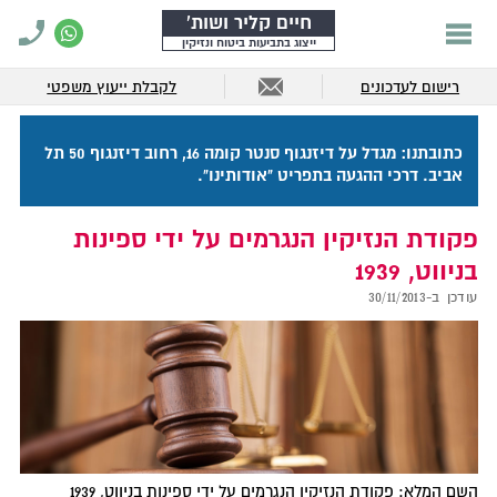
חיים קליר ושות'
ייצוג בתביעות ביטוח ונזיקין
רישום לעדכונים
לקבלת ייעוץ משפטי
כתובתנו: מגדל על דיזנגוף סנטר קומה 16, רחוב דיזנגוף 50 תל
אביב. דרכי ההגעה בתפריט "אודותינו".
פקודת הנזיקין הנגרמים על ידי ספינות
בניווט, 1939
עודכן ב-
30/11/2013
השם המלא: פקודת הנזיקין הנגרמים על ידי ספינות בניווט, 1939