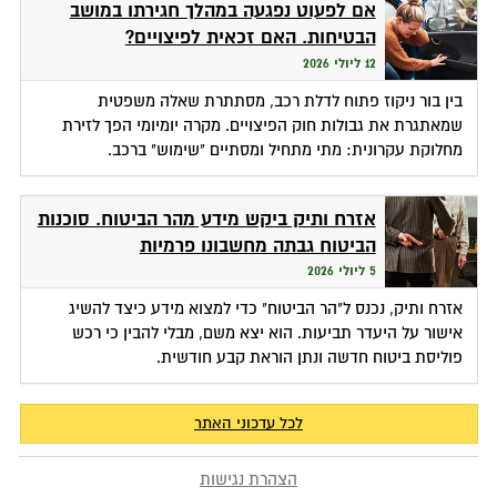
אם לפעוט נפגעה במהלך חגירתו במושב
הבטיחות. האם זכאית לפיצויים?
12 ליולי 2026
בין בור ניקוז פתוח לדלת רכב, מסתתרת שאלה משפטית
שמאתגרת את גבולות חוק הפיצויים. מקרה יומיומי הפך לזירת
מחלוקת עקרונית: מתי מתחיל ומסתיים "שימוש" ברכב.
אזרח ותיק ביקש מידע מהר הביטוח. סוכנות
הביטוח גבתה מחשבונו פרמיות
5 ליולי 2026
אזרח ותיק, נכנס ל"הר הביטוח" כדי למצוא מידע כיצד להשיג
אישור על היעדר תביעות. הוא יצא משם, מבלי להבין כי רכש
פוליסת ביטוח חדשה ונתן הוראת קבע חודשית.
לכל עדכוני האתר
הצהרת נגישות