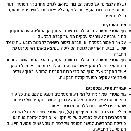
נשלחה לממונה על פניות הציבור ובין אם לגורם אחר בגוף המוסדי, תוך
זמן סביר בנסיבות העניין, ובכל מקרה לא יאוחר משלושים ימים ממועד
קבלת הפניה.
מתן העתקים
גוף מוסדי ימסור לתובע, לפי בקשתו, העתק מן הפוליסה או מהתקנון,
בתוך ארבעה עשר ימי עסקים ממועד קבלת הבקשה.
על אף האמור בפסקה (1), חברת ביטוח רשאית להפנות תובע שהינו צד
שלישי בביטוח אחריות לנוסח הפוליסה שנמצא באתר האינטרנט של
החברה.
גוף מוסדי ימסור לתובע, לפי בקשתו, העתקים מכל מסמך אשר התובע
חתום עליו, מכל מסמך אשר מסר התובע לגוף המוסדי, או מכל מסמך
אשר התקבל אצל הגוף המוסדי מכוח הסכמת התובע, בתוך עשרים
ואחד ימי עסקים ממועד קבלת הבקשה.
שמירת מידע ומסמכים
גוף מוסדי ישמור את כל המידע והמסמכים הנוגעים למבוטח, כל עוד
הוא מבוטח אצלו באותה פוליסה או קרן, ולמשך תקופה של לפחות
שבע שנים לאחר שחדל להיות מבוטח כאמור.
מבלי לגרוע מהוראות סעיף קטן (א), גוף מוסדי ישמור את כל המידע
והמסמכים הנוגעים לתביעה על פי תקנון או פוליסה ארוכת טווח או
פוליסה מתחדשת, למשך תקופה של לפחות שבע שנים ממועד היישוב
הסופי של התביעה.