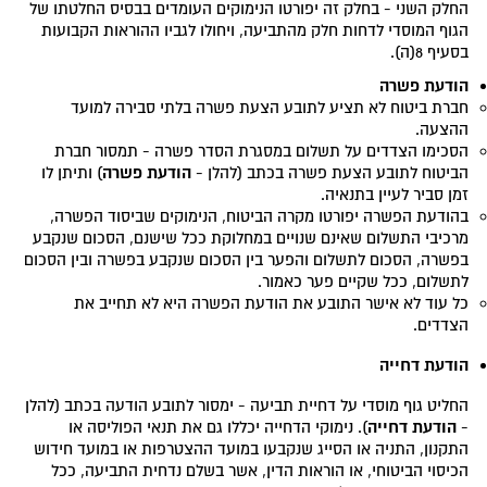
החלק השני - בחלק זה יפורטו הנימוקים העומדים בבסיס החלטתו של
הגוף המוסדי לדחות חלק מהתביעה, ויחולו לגביו ההוראות הקבועות
בסעיף 8(ה).
הודעת פשרה
חברת ביטוח לא תציע לתובע הצעת פשרה בלתי סבירה למועד
ההצעה.
הסכימו הצדדים על תשלום במסגרת הסדר פשרה - תמסור חברת
הודעת פשרה
הביטוח לתובע הצעת פשרה בכתב (להלן -
) ותיתן לו
זמן סביר לעיין בתנאיה.
בהודעת הפשרה יפורטו מקרה הביטוח, הנימוקים שביסוד הפשרה,
מרכיבי התשלום שאינם שנויים במחלוקת ככל שישנם, הסכום שנקבע
בפשרה, הסכום לתשלום והפער בין הסכום שנקבע בפשרה ובין הסכום
לתשלום, ככל שקיים פער כאמור.
כל עוד לא אישר התובע את הודעת הפשרה היא לא תחייב את
הצדדים.
הודעת דחייה
החליט גוף מוסדי על דחיית תביעה - ימסור לתובע הודעה בכתב (להלן
הודעת דחייה
-
). נימוקי הדחייה יכללו גם את תנאי הפוליסה או
התקנון, התניה או הסייג שנקבעו במועד ההצטרפות או במועד חידוש
הכיסוי הביטוחי, או הוראות הדין, אשר בשלם נדחית התביעה, ככל