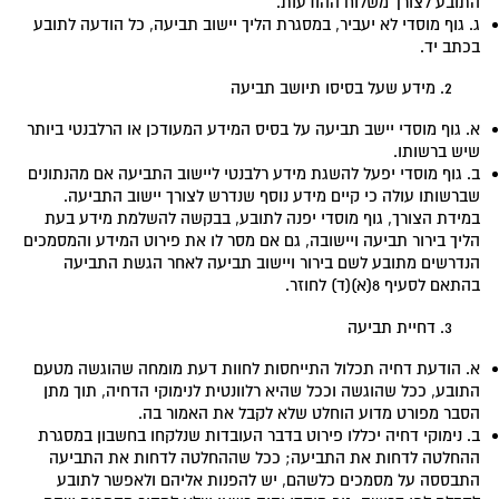
התובע לצורך משלוח ההודעות.
ג. גוף מוסדי לא יעביר, במסגרת הליך יישוב תביעה, כל הודעה לתובע
בכתב יד.
מידע שעל בסיסו תיושב תביעה
א. גוף מוסדי יישב תביעה על בסיס המידע המעודכן או הרלבנטי ביותר
שיש ברשותו.
ב. גוף מוסדי יפעל להשגת מידע רלבנטי ליישוב התביעה אם מהנתונים
שברשותו עולה כי קיים מידע נוסף שנדרש לצורך יישוב התביעה.
במידת הצורך, גוף מוסדי יפנה לתובע, בבקשה להשלמת מידע בעת
הליך בירור תביעה ויישובה, גם אם מסר לו את פירוט המידע והמסמכים
הנדרשים מתובע לשם בירור ויישוב תביעה לאחר הגשת התביעה
בהתאם לסעיף 8(א)(ד) לחוזר.
דחיית תביעה
א. הודעת דחיה תכלול התייחסות לחוות דעת מומחה שהוגשה מטעם
התובע, ככל שהוגשה וככל שהיא רלוונטית לנימוקי הדחיה, תוך מתן
הסבר מפורט מדוע הוחלט שלא לקבל את האמור בה.
ב. נימוקי דחיה יכללו פירוט בדבר העובדות שנלקחו בחשבון במסגרת
ההחלטה לדחות את התביעה; ככל שההחלטה לדחות את התביעה
התבססה על מסמכים כלשהם, יש להפנות אליהם ולאפשר לתובע