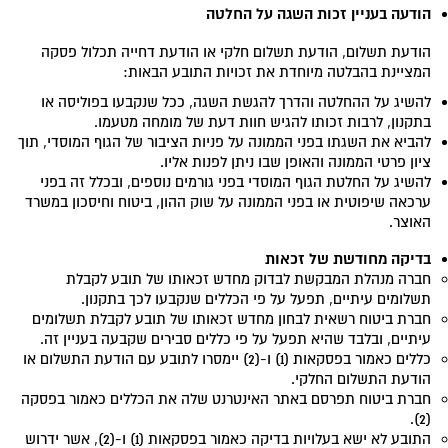
הודעה בעניין זכות השגה על החלטה
הודעת תשלום, הודעת תשלום חלקי או הודעת דחייה תכלול פסקה
המציינת בהבלטה מיוחדת את זכויות התובע הבאות:
להשיג על ההחלטה והדרך להגשת השגה, ככל שנקבעו בפוליסה או
בתקנון, לרבות זכותו להגיש חוות דעת של מומחה מטעמו.
להביא את השגתו בפני הממונה על פניות הציבור של הגוף המוסדי, תוך
ציון פרטי הממונה והאופן שבו ניתן לפנות אליו.
להשיג על החלטת הגוף המוסדי בפני גורמים נוספים, ובכלל זה בפני
ערכאה שיפוטית או בפני הממונה על שוק ההון, ביטוח וחיסכון במשרד
האוצר.
בדיקה מחודשת של זכאות
חברה מנהלת המבקשת לבדוק מחדש זכאותו של תובע לקבלת
תשלומים עיתיים, תפעל על פי הכללים שנקבעו לכך בתקנון.
חברת ביטוח רשאית לבחון מחדש זכאותו של תובע לקבלת תשלומים
עיתיים, ובלבד שהיא תפעל על פי כללים סבירים שקבעה בעניין זה.
כללים כאמור בפסקאות (1) ו-(2) יימסרו לתובע עם הודעת התשלום או
הודעת התשלום החלקי.
חברת ביטוח תפרסם באתר האינטרנט שלה את הכללים כאמור בפסקה
(2).
התובע לא ישא בעלויות בדיקה כאמור בפסקאות (1) ו-(2), אשר ידרוש