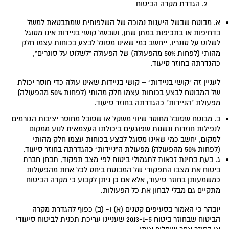
הגדרת מקרה הביטוח
א. מבוטח שבשל היענות נמוכה של השלפוחית שמתבטאת למשל
בדחיפות או בתכיפות במתן שתן, ושבשל קושי בניידות אינו מסוגל
לשלוט על סוגריו, ייחשב כמי שאינו מסוגל לבצע בכוחות עצמו חלק
מהותי (לפחות 50% מהפעולה) של הפעולה "לשלוט על סוגרים",
כהגדרתה בחוזר סיעוד.
לעניין זה "קושי בניידות" – קושי בניידות שאינו עולה כדי חוסר יכולת
של המבוטח לבצע בכוחות עצמו חלק מהותי (לפחות 50% מהפעולה)
מפעולת "הניידות" כהגדרתה בחוזר סיעוד.
ב. מבוטח שסובל מחוסר שיווי משקל או שסובל מחוסר יציבות הגורמים
לנפילות חוזרות ונשנות שפוגעים ביכולתו העצמאית לנוע ממקום
למקום, יחשב כמי שאינו מסוגל לבצע בכוחות עצמו חלק מהותי
(לפחות 50% מהפעולה) מפעולת ה"ניידות" כהגדרתה בחוזר סיעוד.
ג. בעת בחינת זכאות לתגמולי ביטוח לפי מצב תפקוד, תבחן חברת
ביטוח את מצבו התפקודי של המבוטח ביחס לכל אחת מהפעולות
כמשמעותן בחוזר סיעוד, אלא אם כן ניתן לקבוע כי מקרה הביטוח
מתקיים גם מבלי לבחון את כל הפעולות.
יובהר כי האמור בסעיפים קטנים (א) ו- (ב) כפוף להגדרת מקרה
הביטוח שבחוזר ביטוח 2013-1-5 שעניינו עריכת תכנית לביטוח סיעודי