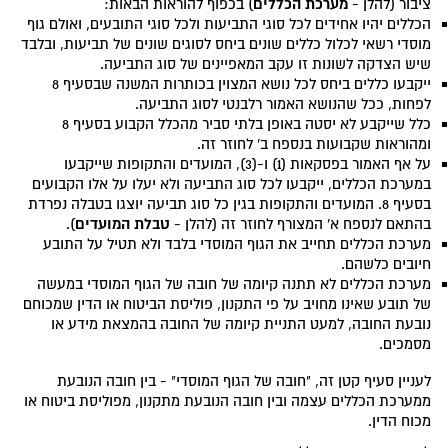
מערכת הכללים
ציבור (להלן -
) בכפוף להוראות הבאות:
הכללים יהיו אחידים לכל סוגי התביעות ולכל סוגי התובעים, ואולם גוף
מוסדי רשאי לכלול כללים שונים ביחס לסוגים שונים של תביעות, ובלבד
שיש הצדקה לשונות זו עקב המאפיינים של סוג התביעה.
ייקבעו כללים ביחס לכל נושא המצוין בכותרות המשנה שבסעיף 8
לפחות, ככל שהנושא האמור רלבנטי לסוג התביעה.
כלל שייקבע לא יסטה באופן בלתי סביר מהכלל הקבוע בסעיף 8
ומהוראות שקבועות בנספח ב' לחוזר זה.
על אף האמור בפסקאות (1) ו-(3), המועדים והתקופות שייקבעו
במערכת הכללים, ייקבעו לכל סוג התביעה ולא יעלו על אלו הקבועים
בסעיף 8. המועדים והתקופות בגין כל סוג תביעה יוצגו בטבלה נפרדת
טבלת המועדים
בהתאם לנספח א' המצורף לחוזר זה (להלן -
).
מערכת הכללים תחייב את הגוף המוסדי בלבד ולא תטיל על התובע
חיובים כלשהם.
מערכת הכללים לא תתנה קיומה של חובה של הגוף המוסדי במעשה
של תובע שאינו מחויב על פי התקנון, פוליסת הביטוח או הדין שמכוחם
נובעת החובה, למעט התניית קיומה של החובה בהמצאת מידע או
מסמכים.
לעניין סעיף קטן זה, "חובה של הגוף המוסדי" - בין חובה הנובעת
ממערכת הכללים עצמה ובין חובה הנובעת מתקנון, מפוליסת ביטוח או
מכוח הדין.