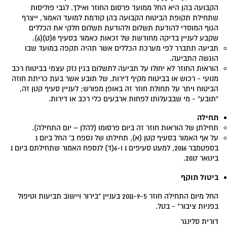
הקבועה בהן היא החל ממועד פרסום החוזר ואילך. לגבי פוליסות
שתחילת תקופת הביטוח הקבועה בהן קודמת למועד האמור, ייצרף
הגוף המוסדי להודעת תשלום ולהודעת תשלום חלקי את הכללים
שקבע לעניין בדיקה מחודשת של זכאות כאמור בסעיף 8(ט)(6).
תביעה תתברר לפי מערכת הכללים אשר תהיה תקפה במועד שבו
הוגשה התביעה.
הוראות החוזר לא יחולו על תביעה לתשלום בגין נזק עצמי בביטוח רכב
מנועי - רכוש או בביטוח מקיף דירות, של תובע אשר בעת כריתת חוזה
הביטוח ויתר על תחולת חוזר זה באופן מפורש; לעניין סעיף קטן זה,
"תובע" - מי שבבעלותו לפחות ארבעים כלי רכב או דירות.
תחילה
תחילתן של הוראות חוזר זה ביום פרסומו (להלן – יום התחילה).
על אף האמור בסעיף קטן (א), תחילתו של נספח ב' החל ביום 1
בספטמבר 2016, למעט סעיפים 1 ו-6(ד) לנספח האמור שתחילתם ביום 1
בינואר 2017.
ביטול תוקף
החל מיום התחילה חוזר 2011-9-5 בעניין "בירור ויישוב תביעות וטיפול
בפניות ציבור" - בטל.
דורית סלינגר