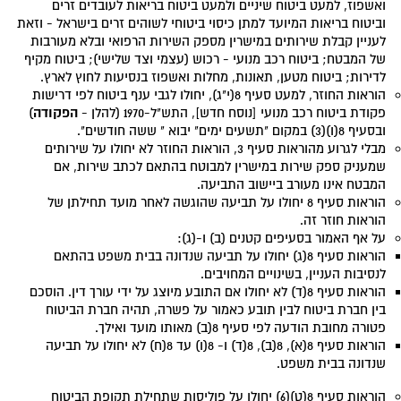
ואשפוז, למעט ביטוח שיניים ולמעט ביטוח בריאות לעובדים זרים
וביטוח בריאות המיועד למתן כיסוי ביטוחי לשוהים זרים בישראל - וזאת
לעניין קבלת שירותים במישרין מספק השירות הרפואי ובלא מעורבות
של המבטח; ביטוח רכב מנועי - רכוש (עצמי וצד שלישי); ביטוח מקיף
לדירות; ביטוח מטען, תאונות, מחלות ואשפוז בנסיעות לחוץ לארץ.
הוראות החוזר, למעט סעיף 8(י"ג), יחולו לגבי ענף ביטוח לפי דרישות
הפקודה
פקודת ביטוח רכב מנועי [נוסח חדש], התש"ל-1970 (להלן -
)
ובסעיף 8(ו)(3) במקום "תשעים ימים" יבוא " ששה חודשים".
מבלי לגרוע מהוראות סעיף 3, הוראות החוזר לא יחולו על שירותים
שמעניק ספק שירות במישרין למבוטח בהתאם לכתב שירות, אם
המבטח אינו מעורב ביישוב התביעה.
הוראות סעיף 8 יחולו על תביעה שהוגשה לאחר מועד תחילתן של
הוראות חוזר זה.
על אף האמור בסעיפים קטנים (ב) ו-(ג):
הוראות סעיף 8(ג) יחולו על תביעה שנדונה בבית משפט בהתאם
לנסיבות העניין, בשינויים המחויבים.
הוראות סעיף 8(ד) לא יחולו אם התובע מיוצג על ידי עורך דין. הוסכם
בין חברת ביטוח לבין תובע כאמור על פשרה, תהיה חברת הביטוח
פטורה מחובת הודעה לפי סעיף 8(ב) מאותו מועד ואילך.
הוראות סעיף 8(א), 8(ב), 8(ד) ו- 8(ו) עד 8(ח) לא יחולו על תביעה
שנדונה בבית משפט.
הוראות סעיף 8(ט)(6) יחולו על פוליסות שתחילת תקופת הביטוח