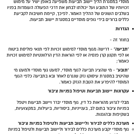
מוסדי במסגרת הליך יישוב תביעות משפיעה באופן ישיר על מימוש
זכויותיו של התובע ועל יכולתו לבחון את דרכי הפעולה העומדות בפניו
בשלבים השונים של ההליך האמור. לפיכך, קיימת חשיבות לקביעת
כללים ברורים בידי גופים מוסדיים במסגרת יישוב תביעות.
הגדרות
בחוזר זה -
תביעה
"
" - דרישה מגוף מוסדי למימוש זכויות לפי תנאי פוליסת ביטוח
או לפי תקנון קרן פנסיה או לפי הוראות הדין הרלוונטיות למימוש זכויות
כאמור;
תובע
"
" - מי שהציג תביעה לגוף מוסדי, למעט גוף מוסדי ולמעט מי
שהיטיב במסגרת עיסוקו נזק שנגרם לאחר ובא בתביעה כלפי הגוף
המוסדי להיפרע את הטבת הנזק כאמור.
עקרונות יישוב תביעות וטיפול בפניות ציבור
מבלי לגרוע מהוראות כל דין, גוף מוסדי יברר ויישב תביעות ויטפל
בפניות ציבור בתום לב, בענייניות, ביסודיות, ביעילות, במקצועיות,
בשקיפות ובהוגנות.
מערכת כללים לבירור וליישוב תביעות ולטיפול בפניות ציבור
גוף מוסדי יקבע מערכת כללים לבירור וליישוב תביעות ולטיפול בפניות