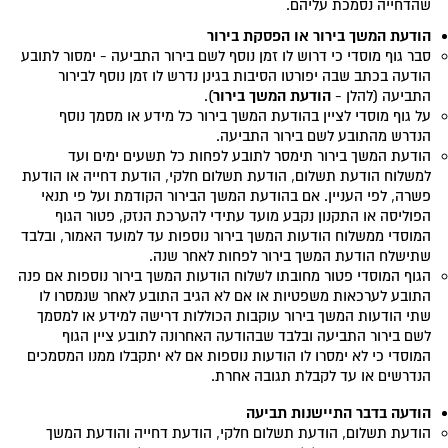
שהדחייה נסמכת עליהם.
הודעת המשך בירור או הפסקת בירור
סבר גוף מוסדי כי דרוש לו זמן נוסף לשם בירור התביעה - ימסור לתובע
הודעה בכתב שבה יפורטו הסיבות בגינן נדרש לו זמן נוסף לבירור
הודעת המשך בירור
התביעה (להלן -
).
על גוף מוסדי לציין בהודעת המשך בירור כל מידע או מסמך נוסף
הנדרש מהתובע לשם בירור התביעה.
הודעת המשך בירור תימסר לתובע לפחות כל תשעים ימים ועד
למשלוח הודעת תשלום, הודעת תשלום חלקי, הודעת דחייה או הודעת
פשרה, לפי העניין. אם בהודעת המשך הבירור הקודמת ועל פי תנאי
הפוליסה או התקנון נקבע מועד עתידי להערכת הנזק, פטור הגוף
המוסדי ממשלוח הודעות המשך בירור נוספות עד למועד האמור, ובלבד
שתישלח הודעת המשך בירור לפחות לאחר שנה.
הגוף המוסדי פטור מחובתו לשלוח הודעות המשך בירור נוספות אם פנה
התובע לערכאות משפטיות או אם לא הגיב התובע לאחר שנמסרו לו
שתי הודעות המשך בירור עוקבות הכוללות דרישה למידע או למסמך
לשם בירור התביעה ובלבד שבהודעה האחרונה לתובע ציין הגוף
המוסדי כי לא ימסרו לו הודעות נוספות אם לא יתקבלו ממנו המסמכים
הנדרשים או עד לקבלת תגובה אחרת.
הודעה בדבר התיישנות תביעה
הודעת תשלום, הודעת תשלום חלקי, הודעת דחייה והודעת המשך