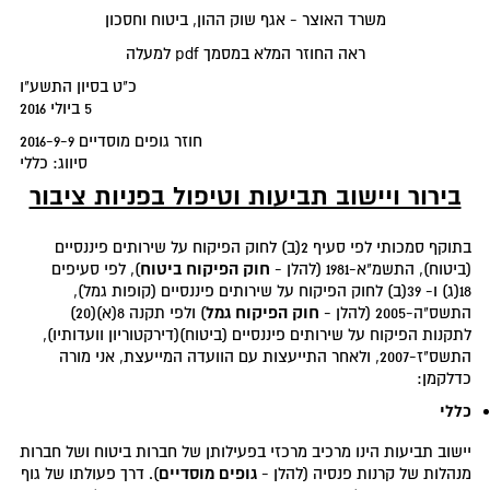
משרד האוצר - אגף שוק ההון, ביטוח וחסכון
ראה החוזר המלא במסמך pdf למעלה
כ"ט בסיון התשע"ו
5 ביולי 2016
חוזר גופים מוסדיים 2016-9-9
סיווג: כללי
בירור ויישוב תביעות וטיפול בפניות ציבור
בתוקף סמכותי לפי סעיף 2(ב) לחוק הפיקוח על שירותים פיננסיים
חוק הפיקוח ביטוח
(ביטוח), התשמ"א-1981 (להלן -
), לפי סעיפים
18(ג) ו- 39(ב) לחוק הפיקוח על שירותים פיננסיים (קופות גמל),
חוק הפיקוח גמל
התשס"ה-2005 (להלן -
) ולפי תקנה 8(א)(20)
לתקנות הפיקוח על שירותים פיננסיים (ביטוח)(דירקטוריון וועדותיו),
התשס"ז-2007, ולאחר התייעצות עם הוועדה המייעצת, אני מורה
כדלקמן:
כללי
יישוב תביעות הינו מרכיב מרכזי בפעילותן של חברות ביטוח ושל חברות
גופים מוסדיים
מנהלות של קרנות פנסיה (להלן -
). דרך פעולתו של גוף