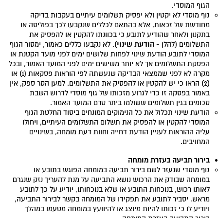
הגוף המוסדי.
גוף מוסדי לא יקטין ולא יפסיק תשלומים עיתיים בעקבות בדיקה
מחודשת של זכאות, אלא בהתאם לכללים שנקבעו לכך בפוליסה או
בתקנון ולאחר שהודיע לתובע כי בכוונתו להקטין או להפסיק את
הודעת שינוי
התשלומים (להלן -
). לא נקבעו כללים כאמור, ימסור הגוף
המוסדי לתובע הודעת שינוי לפחות שלושים ימים לפני מועד הקטנת או
הפסקת התשלומים אך לא יותר משישים ימים לפני המועד האמור, ובכל
מקרה לא לפני שממצאי הבדיקה שנעשתה לפי הוראות פסקאות (1) או
(2) הראו כי יש להקטין או להפסיק את התשלומים. למען הסר ספק, אין
באמור בפסקה זו כדי לגרוע מזכותו של גוף מוסדי לדרוש השבת
סכומים בגין תשלומים ששולמו ביתר טרם המועד האמור.
הודעת שינוי תכלול את כל הנימוקים המונחים ביסוד החלטת הגוף
המוסדי להקטין או להפסיק את תשלום התשלומים העיתיים, ויחולו
עליה ההוראות לעניין הודעת דחייה וחוות דעת מומחה, בשינויים
המחויבים.
בירור תביעה בעזרת מומחה
גוף מוסדי שנעזר לשם בירור תביעה במומחה הפוגש בתובע או
במומחה שבודק את הרכוש נושא התביעה על מנת להעריך נזק שנגרם
לאותו רכוש, בנוכחות התובע או שלא בנוכחותו, יודיע על כך לתובע
מראש, יסביר לתובע את תפקידו של המומחה בקשר לבירור התביעה,
ויודיע לו כי זכותו להיות מיוצג או להיוועץ במומחה מטעמו במהלך