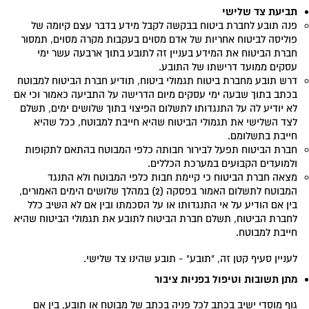
תביעת צד שלישי
פנה תובע לחברת ביטוח בבקשה לקבל מידע בדבר עצם קיומה של
פוליסה לביטוח אחריות של אדם מסוים בעקבות מקרה מסוים, תמסור
חברת הביטוח את המידע בעניין זה לתובע בתוך ארבעה עשר ימי
עסקים ממועד דרישתו של התובע.
דרש תובע מחברת ביטוח תגמולי ביטוח, תודיע חברת הביטוח למבוטח
בכתב בתוך שבעה ימי עסקים מיום הדרישה על התביעה כאמור וכי אם
לא יודיע לה על התנגדותו לתשלום הפיצוי בתוך שלושים ימים, תשלם
לצד השלישי את תגמולי הביטוח שהיא חייבת למבוטח, ככל שהיא
חייבת בתשלומם.
חברת הביטוח תפעל לבירור חבותה כלפי המבוטח בהתאם לתקופות
ולמועדים הקבועים במערכת הכללים.
מצאה חברת הביטוח כי קיימת חבות כלפי המבוטח ולא התנגד
המבוטח לתשלום האמור בפסקה (2) במהלך שלושים הימים האמורים,
בין אם הודיע על אי התנגדותו או על הסכמתו ובין אם לא השיב כלל
לחברת הביטוח, תשלם חברת הביטוח לתובע את תגמולי הביטוח שהיא
חייבת למבוטח.
לעניין סעיף קטן זה, "תובע" - תובע שהינו צד שלישי.
מתן תשובות
וטיפול בפניות ציבור
גוף מוסדי ישיב בכתב לכל פניה בכתב של מבוטח או תובע, בין אם