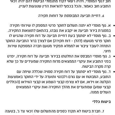
חוב לגוף המוסדי, ויהיה רשאי לקזז מתגמולי הביטוח להם יהיה זכאי
התובע חוב כאמור, והכל בכפוף להוראות הדין שנוגעות לעניין.
דחיית תביעה המבוססת על דוחות חקירה
א. גוף מוסדי לא יתנה תשלום לחוקר פרטי המספק לו שירותי חקירה
במסגרת בירור תביעה או יקבע את גובהו, בהתאם לתוצאות החקירה.
ב. גוף מוסדי לא יסתמך בעת דחיית תביעה על דוח חקירה שהגיש לו
חוקר פרטי מטעמו (להלן - דוח חקירה) אם לצורך ברור התביעה החוקר
התחזה לעובד ציבור או לממלא תפקיד מטעם חברה המספקת שירות
חיוני.
ג. גוף מוסדי המבסס את החלטתו בבירור תביעה על דוח חקירה, יפרט
בפני התובע את עיקרי הממצאים מדוח החקירה שמעידים על כך שלא
קרה מקרה הביטוח.
ד. גוף מוסדי לא יסתמך על דוח חקירה סמויה שכללה שיחה עם
התובע, המבוטח או עם גורם רלבנטי ותועדה על ידי החוקר באמצעות
הקלטה או וידאו, אם לא צורפו קבצי השמע או קבצי הווידאו (הכוללים
קבצי שמע) שמתעדים את מהלך החקירה ואת עיקרי הממצאים
העולים ממנה.
ביטוח כללי
חברת ביטוח לא תקזז כספים מהתשלום שלו זכאי צד ג', בטענה