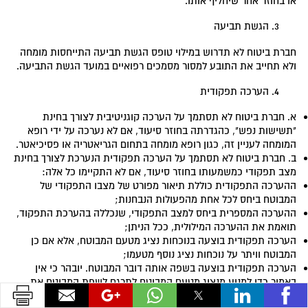
או בחוזר אחר שיחליף אותו.
הגשת תביעה
חברת ביטוח לא תדרוש במילוי טופס הגשת תביעה התייחסות מומחה
ולא תחייב את התובע למסור מסמכים רפואיים במועד הגשת התביעה.
הערכה תפקודית
א. חברת ביטוח לא תסתמך על הערכה קוגניטיבית לצורך בחינת
"תשישות נפש", כהגדרתה בחוזר סיעוד, אם לא נערכה על ידי רופא
המומחה לעניין זה, כגון רופא מומחה בתחום הגריאטריה או פסיכיאטר.
ב. חברת ביטוח לא תסתמך על הערכה תפקודית הנערכת לצורך בחינת
מצב תפקודי כמשמעותו בחוזר סיעוד, אם לא התקיימו כל אלה:
ההערכה התפקודית כוללת תיאור מפורט של מצבו התפקודי של
המבוטח ביחס לכל אחת מהפעולות הנבחנות;
ההערכה המספרית ביחס למצב התפקודי, שנכללה בהערכת התפקוד,
תואמת את ההערכה המילולית, ככל הניתן;
הערכה תפקודית בוצעה בנוכחות נציג מטעם המבוטח, אלא אם כן
המבוטח וויתר על נוכחות נציג נוסף מטעמו;
הערכה תפקודית בוצעה בשפה אותה דובר המבוטח. יובהר כי אין
באמור כדי למנוע מנציג מטעם המבוטח לתרגם לשפת המבוטח את
תוכן השיחה בעת הליך ביצוע ההערכה.