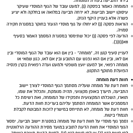
בירור התביעה בעזרת המומחה.
המומחה כאמור בפסקה (1), למעט עובד של הגוף המוסדי שעיקר
עיסוקו יישוב תביעות, לא ידחה תביעה במלואה או בחלקה ולא יציע
פשרה אלא בעניין היקף הנזק.
הוראות פסקה (1) לא יחולו על גוף מוסדי הנעזר בחוקר במסגרת חקירה
סמויה.
הודעה לפי פסקה (1) יכול שתימסר במסגרת המסמך האמור בסעיף
8א(1)(ב).
לעניין סעיף קטן זה, "מומחה" - בין אם הוא עובד של הגוף המוסדי ובין
אם לאו, ובין אם הוא נפגש עם התובע ובין אם לאו, כגון שמאי או
מומחה רפואי, אך למעט יועץ משפטי ולמעט ועדה רפואית בקרן פנסיה
הפועלת מתוקף התקנון.
חוות דעת מומחה
חוות דעת של מומחה שעליה מסתמך הגוף המוסדי לצורך יישוב
התביעה, תיערך באופן מקצועי, תהיה מנומקת, ותכלול את שמו,
תוארו, השכלתו המקצועית ותפקידו של המומחה, ואת רשימת כל
המסמכים אשר המומחה הסתמך עליהם בעריכת חוות הדעת.
חוות דעת של מומחה, לא תתייחס במישרין לזכות המבוטח לקבלת
תגמולי ביטוח.
נסמך גוף מוסדי על חוות דעת של מומחה במסגרת יישוב תביעה, ימסור
הגוף המוסדי את חוות הדעת לתובע במועד מסירת ההודעה הרלוונטית