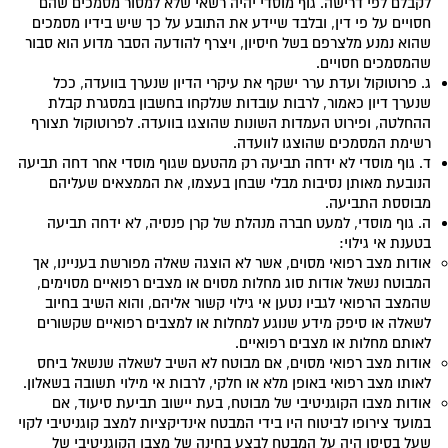
לקבלם לפי דרישה. גוף מוסדי יהיה רשאי שלא למסור מסמכים שהם
חסויים על פי דין, ובלבד שיידע את התובע על כך שיש בידיו מסמכים
שהוא נמנע מלצרפם בשל חיסיון, ויצרף להודעה הסבר מדוע הוא סבור
שהמסמכים חסויים.
ג. פרוטוקול ועדת ערר ישקף את עיקרי הדיון שנערך בוועדה, ככל
שנערך דיון כאמור, לרבות עובדות שנלקחו בחשבון במסגרת קבלת
ההחלטה, ופירוט העמדות השונות שהוצגו בוועדה. לפרוטוקול תצורף
רשימת המסמכים שהוצגו לוועדה.
ד. גוף מוסדי לא ידחה תביעה רק מהטעם שגוף מוסדי אחר דחה תביעה
הנובעת מאותן נסיבות מבלי שבחן בעצמו, את הממצאים שעליהם
מבוססת התביעה.
ה. גוף מוסדי, למעט חברה מנהלת של קרן פנסיה, לא ידחה תביעה
בטענת אי גילוי:
אודות מצב רפואי מסוים, אשר לא הוצגה שאלה מפורשת בעניינו, אך
המבוטח נשאל אודות סוג מחלות מסוים או מצבים רפואיים מסוימים,
שהמצב הרפואי לגביו נטען אי גילוי קשור אליהם, והוא השיב בחיוב
לשאלה או סיפק מידע שנוגע למחלות או למצבים רפואיים שקשורים
לאותם מחלות או מצבים רפואיים.
אודות מצב רפואי מסוים, אם מבוטח לא השיב לשאלה שנשאל ביחס
לאותו מצב רפואי באופן מלא או חלקי, לרבות אי מילוי תשובה בשאלון.
אודות מצבו הקוגניטיבי של מבוטח, בעת יישוב תביעת סיעוד, אם
במועד צירופו לביטוח היו בידי המבטח אינדיקציות למצב קוגניטיבי לקוי
שעל בסיסן היה על המבטח לבצע בחינה של מצבו הקוגניטיבי של