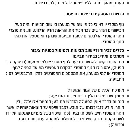
העתק ממערכת הכללים יימסר לכל פונה, לפי דרישתו.
הכשרת העוסקים ביישוב תביעות
גוף מוסדי יוודא כי כל מי שפועל מטעמו ביישוב תביעות יהיה בעל
הכישורים הנדרשים לכך ויכיר את הוראות הדין הרלוונטיות, את מוצרי
הגוף המוסדי הרלבנטיים לסוג התביעות שבהן הוא מטפל ואת נהלי
הגוף המוסדי.
כללים לבירור וליישוב תביעות ולטיפול בפניות ציבור
מסמכים ומידע בבירור תביעה
פנה אדם בקשר להגשת תביעה לגוף מוסדי או למי מטעמו (בפסקה זו -
הפניה), ימסור לו הגוף המוסדי בהקדם האפשרי ממועד הפניה לגוף
המוסדי או למי מטעמו, את המסמכים המפורטים להלן, הרלבנטיים לסוג
התביעה:
מערכת הכללים של הגוף המוסדי;
מסמך שבו יפורט הליך בירור ויישוב התביעה;
הנחיות בדבר אופן הפעולה הנדרש מתובע; הנחיות אלו יכללו, בין
היתר, מידע לגבי זכותו של תובע לקבל שיפוי על הוצאות שהיו לו אשר
הגוף המוסדי חייב לשפותו בגינן (כגון שיפוי בשל צעדים שננקטו על ידו
לשם הקטנת הנזק, שיפוי בשל תשלום למומחה עבור חוות דעת
וכדומה);