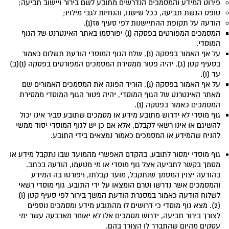
פירוט המידע והמסמכים הנדרשים מתובע לשם בירור ויישוב תביעה;
טופס הגשת תביעה, ככל שישנו, והנחיות לגבי מילויו;
הודעה על תקופת ההתיישנות לפי סעיף 8ז(1).
המסמכים המפורטים בפסקה (1) יפורסמו באתר האינטרנט של הגוף
המוסדי.
על אף האמור בפסקה (1), שלח הגוף המוסדי הודעת תשלום כאמור
בסעיף קטן (ג), יהיה פטור ממסירת המסמכים המפורטים בפסקה (1)(ב)
עד (ו).
על אף האמור בפסקה (1), הוריד הפונה את המסמכים האמורים שם
מאתר האינטרנט של הגוף המוסדי, יהיה פטור הגוף המוסדי ממסירת
המסמכים כאמור בפסקה (1).
גוף מוסדי לא ידרוש מתובע מידע או מסמכים שתובע סביר אינו יכול
להשיגם או אינו רשאי לקבלם, אלא אם כן יש לגוף המוסדי יסוד ממשי
להניח שהמידע או המסמכים כאמור נמצאים בידי התובע.
גוף מוסדי ימסור לתובע, בהקדם האפשרי מהמועד שבו נתקבל מידע או
מסמך בקשר לתביעה אצל גוף מוסדי או מי מטעמו, הודעה בכתב.
בהודעה יצוין המסמך שנתקבל, מועד קבלתו, ויפורטו בה המידע
והמסמכים אשר נדרשו וטרם הומצאו על ידי התובע. גוף מוסדי רשאי
לשלוח הודעה כאמור במסגרת הודעת המשך בירור לפי סעיף קטן (ו)
(2). מצא גוף מוסדי כי דרושים לו מהתובע מידע ומסמכים נוספים
לצורך בירור תביעה, ידרוש מסמכים אלו לא יאוחר מארבעה עשר ימי
עסקים מהיום שהתברר לו הצורך בהם.