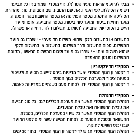
מבלי לגרוע מהוראות סעיף קטן (א), גוף מוסדי ישמור בגין כל תביעה
רשומה הכוללת, לפי העניין, את שם התובע, שם המבוטח, סוג ומהדורת
הפוליסה או התקנון, מספר הפוליסה או מספר החשבון בקרן הפנסיה,
מועד תחילת ביטוח ומועד סוף ביטוח, מספר התביעה, אופן ומועד
היישוב הסופי של התביעה (תשלום, תשלום חלקי, דחייה או פשרה).
בתשלום או בתשלום חלקי שהוא תשלום חד פעמי - יישמרו גם מועד
התשלום, סכום התשלום ודרך תשלומו; בתשלום או בתשלום חלקי
שהוא תשלום עיתי - יישמרו גם מועד וסכום התשלום הראשון, תקופת
התשלום ומנגנון ההצמדה.
תפקידי הדירקטוריון
דירקטוריון הגוף המוסדי יאשר מדיניות ביחס ליישוב תביעות ולטיפול
בפניות ציבור ולמערכת הכללים בגוף המוסדי.
דירקטוריון הגוף המוסדי ידון לפחות פעם בשנתיים במדיניות כאמור.
תפקידי ההנהלה
הנהלת הגוף המוסדי תאשר את מערכת הכללים לגבי כל סוג תביעה,
את טבלת ההשוואה ואת טבלת המועדים.
הנהלת הגוף המוסדי תאשר כל שינוי במערכת הכללים, בטבלת
ההשוואה ובטבלת המועדים, לפחות חמישה עשר ימים לפני המועד
שבו יכנס השינוי לתוקף.
הנהלת הגוף המוסדי תגיש לדירקטוריון הגוף המוסדי, בתוך 30 ימים