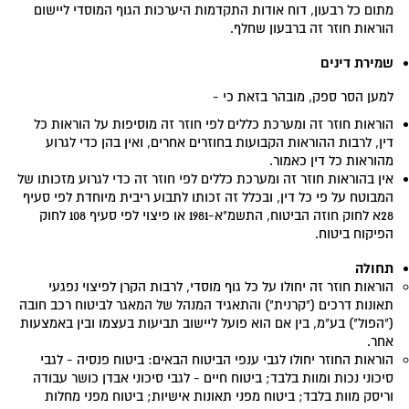
מתום כל רבעון, דוח אודות התקדמות היערכות הגוף המוסדי ליישום
הוראות חוזר זה ברבעון שחלף.
שמירת דינים
למען הסר ספק, מובהר בזאת כי -
הוראות חוזר זה ומערכת כללים לפי חוזר זה מוסיפות על הוראות כל
דין, לרבות ההוראות הקבועות בחוזרים אחרים, ואין בהן כדי לגרוע
מהוראות כל דין כאמור.
אין בהוראות חוזר זה ומערכת כללים לפי חוזר זה כדי לגרוע מזכותו של
המבוטח על פי כל דין, ובכלל זה זכותו לתבוע ריבית מיוחדת לפי סעיף
28א לחוק חוזה הביטוח, התשמ"א-1981 או פיצוי לפי סעיף 108 לחוק
הפיקוח ביטוח.
תחולה
הוראות חוזר זה יחולו על כל גוף מוסדי, לרבות הקרן לפיצוי נפגעי
תאונות דרכים ("קרנית") והתאגיד המנהל של המאגר לביטוח רכב חובה
("הפול") בע"מ, בין אם הוא פועל ליישוב תביעות בעצמו ובין באמצעות
אחר.
הוראות החוזר יחולו לגבי ענפי הביטוח הבאים: ביטוח פנסיה - לגבי
סיכוני נכות ומוות בלבד; ביטוח חיים - לגבי סיכוני אבדן כושר עבודה
וריסק מוות בלבד; ביטוח מפני תאונות אישיות; ביטוח מפני מחלות