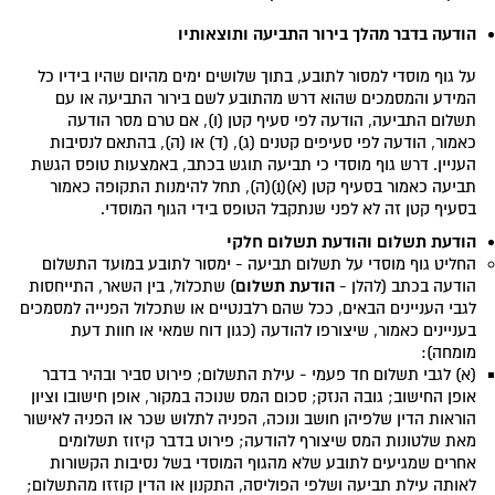
הודעה בדבר מהלך בירור התביעה ותוצאותיו
על גוף מוסדי למסור לתובע, בתוך שלושים ימים מהיום שהיו בידיו כל
המידע והמסמכים שהוא דרש מהתובע לשם בירור התביעה או עם
תשלום התביעה, הודעה לפי סעיף קטן (ו), אם טרם מסר הודעה
כאמור, הודעה לפי סעיפים קטנים (ג), (ד) או (ה), בהתאם לנסיבות
העניין. דרש גוף מוסדי כי תביעה תוגש בכתב, באמצעות טופס הגשת
תביעה כאמור בסעיף קטן (א)(1)(ה), תחל להימנות התקופה כאמור
בסעיף קטן זה לא לפני שנתקבל הטופס בידי הגוף המוסדי.
הודעת תשלום והודעת תשלום חלקי
החליט גוף מוסדי על תשלום תביעה - ימסור לתובע במועד התשלום
הודעת תשלום
הודעה בכתב (להלן -
) שתכלול, בין השאר, התייחסות
לגבי העניינים הבאים, ככל שהם רלבנטיים או שתכלול הפנייה למסמכים
בעניינים כאמור, שיצורפו להודעה (כגון דוח שמאי או חוות דעת
מומחה):
(א) לגבי תשלום חד פעמי - עילת התשלום; פירוט סביר ובהיר בדבר
אופן החישוב; גובה הנזק; סכום המס שנוכה במקור, אופן חישובו וציון
הוראות הדין שלפיהן חושב ונוכה, הפניה לתלוש שכר או הפניה לאישור
מאת שלטונות המס שיצורף להודעה; פירוט בדבר קיזוז תשלומים
אחרים שמגיעים לתובע שלא מהגוף המוסדי בשל נסיבות הקשורות
לאותה עילת תביעה ושלפי הפוליסה, התקנון או הדין קוזזו מהתשלום;