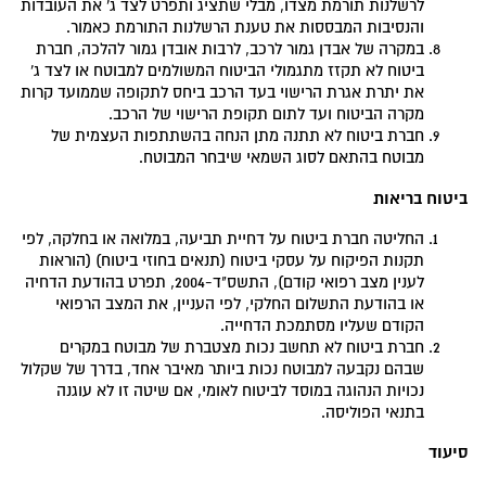
לרשלנות תורמת מצדו, מבלי שתציג ותפרט לצד ג' את העובדות
והנסיבות המבססות את טענת הרשלנות התורמת כאמור.
במקרה של אבדן גמור לרכב, לרבות אובדן גמור להלכה, חברת
ביטוח לא תקזז מתגמולי הביטוח המשולמים למבוטח או לצד ג'
את יתרת אגרת הרישוי בעד הרכב ביחס לתקופה שממועד קרות
מקרה הביטוח ועד לתום תקופת הרישוי של הרכב.
חברת ביטוח לא תתנה מתן הנחה בהשתתפות העצמית של
מבוטח בהתאם לסוג השמאי שיבחר המבוטח.
ביטוח בריאות
החליטה חברת ביטוח על דחיית תביעה, במלואה או בחלקה, לפי
תקנות הפיקוח על עסקי ביטוח (תנאים בחוזי ביטוח) (הוראות
לענין מצב רפואי קודם), התשס"ד-2004, תפרט בהודעת הדחיה
או בהודעת התשלום החלקי, לפי העניין, את המצב הרפואי
הקודם שעליו מסתמכת הדחייה.
חברת ביטוח לא תחשב נכות מצטברת של מבוטח במקרים
שבהם נקבעה למבוטח נכות ביותר מאיבר אחד, בדרך של שקלול
נכויות הנהוגה במוסד לביטוח לאומי, אם שיטה זו לא עוגנה
בתנאי הפוליסה.
סיעוד