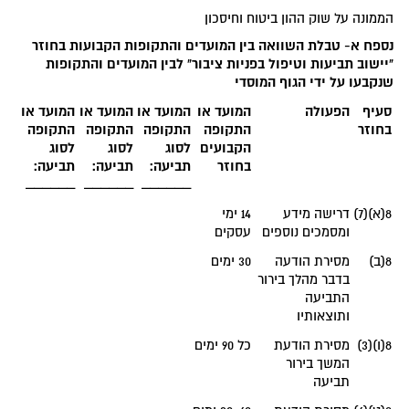
הממונה על שוק ההון ביטוח וחיסכון
נספח
א-
טבלת השוואה בין המועדים והתקופות הקבועות בחוזר
"יישוב תביעות וטיפול בפניות ציבור" לבין המועדים והתקופות
שנקבעו על ידי הגוף המוסדי
סעיף
הפעולה
המועד או
המועד או
המועד או
המועד או
בחוזר
התקופה
התקופה
התקופה
התקופה
הקבועים
לסוג
לסוג
לסוג
בחוזר
תביעה:
תביעה:
תביעה:
______
______
______
8(א)(7)
דרישה מידע
14 ימי
ומסמכים נוספים
עסקים
8(ב)
מסירת הודעה
30 ימים
בדבר מהלך בירור
התביעה
ותוצאותיו
8(ו)(3)
מסירת הודעת
כל 90 ימים
המשך בירור
תביעה