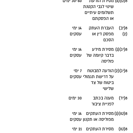
8(ט)(6)
מסירת הודעת
30-60 ימים
שינוי לגבי הקטנת
תשלומים עיתיים
או הפסקתם
8(יב)
העברת העתק
14 ימי
(2)
מפסק דין או
עסקים
הסכם
8(יג)(1)
מסירת מידע
14 ימי
בדבר קיומה של
עסקים
פוליסה
8(יג)(2)
הודעה למבוטח
7 ימי
על דרישת תגמולי
עסקים
ביטוח של צד
שלישי
8(יד)
מענה בכתב
30 ימים
לפניית ציבור
8(טו)(1)
מסירת העתקים
14 ימי
מפוליסה או תקנון
עסקים
8(טו)
מסירת העתקים
21 ימי