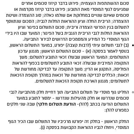
סכום ההשתתפות העצמית; פירוט בדבר קיזוז סכומים אחרים
שמגיעים לגוף המוסדי מאת התובע; פירוט בדבר קיזוז מקדמות או
סכומים שאינם שנויים במחלוקת אם שולמו כאלה; סוג ההצמדה ושיטת
ההצמדה; הריבית החלה וציון ההוראות החלות לגביה; הסכום שנתווסף
לתשלום בגין הפרשי הצמדה וריבית; סכום התשלום בפיגור וציון
ההוראות החלות לגבי הריבית הנגבית בשל הפיגור; המועד שבו היו בידי
הגוף המוסדי כל המידע והמסמכים הדרושים לבירור התביעה.
(ב) לגבי תשלום עיתי (לרבות קצבה) יפורט, במועד התשלום הראשון,
בנוסף לאמור בפסקה (א) - סכום התשלום הראשון; מנגנון עדכון
התשלומים; המועד הראשון שבשלו זכאי התובע לתשלום; משך
התקופה המירבית שבשלה זכאי התובע לתשלומים בכפוף להוראות
הפוליסה, התקנון או הדין; משך התקופה עד לבדיקה מחודשת של
זכאות; הכללים לבדיקה מחודשת של זכאות במהלך תקופת הזכאות
לתשלומים; מנגנון הארכת תקופת הזכאות לתשלומים.
החליט גוף מוסדי על תשלום התביעה תוך דחיית חלק מהתביעה לגבי
סכומים שנדרשו או חלק מהעילות שנדרשו - ימסור לתובע במועד
הודעת תשלום חלקי
התשלום הודעה בכתב (להלן-
) שבה שני חלקים
כמפורט להלן:
החלק הראשון - בחלק זה יפורטו מרכיביו של התשלום שבו הכיר הגוף
המוסדי, ויחולו לגביו ההוראות הקבועות בפסקה (1).