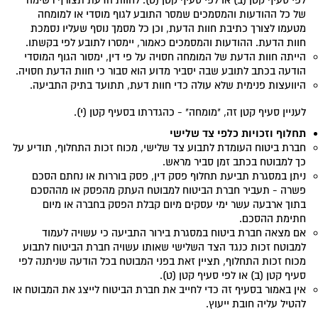
לפי סעיף קטן (ב) או לפי סעיף קטן (ט). לחוות הדעת תצורף רשימה
של כל ההודעות והמסמכים שמסר התובע לגוף מוסדי או למומחה
מטעמו לצורך כתיבת חוות הדעת, וכן כל מסמך נוסף שעליו נסמכת
חוות הדעת. ההודעות והמסמכים כאמור, יימסרו לתובע לפי בקשתו.
הייתה חוות הדעת של המומחה חסויה על פי דין, ימסור הגוף המוסדי
הודעה בכתב לתובע שבה יסביר מדוע הוא סבור כי חוות הדעת חסויה.
היוועצות פנימית שלא עולה כדי חוות דעת, תתועד בתיק התביעה.
לעניין סעיף קטן זה, "מומחה" - כהגדרתו בסעיף קטן (י).
תחלוף וזכויות כלפי צד שלישי
חברת ביטוח העומדת לתבוע צד שלישי, מכוח זכות התחלוף, תודיע על
כך למבוטח בכתב זמן סביר מראש.
ניתן במסגרת תביעת תחלוף פסק דין, פסק בוררות או נחתם הסכם
פשרה - תעביר חברת הביטוח למבוטח העתק מהפסק או מההסכם
בתוך ארבעה עשר ימי עסקים מיום קבלת הפסק בחברה או מיום
חתימת ההסכם.
אם מצאה חברת ביטוח במסגרת בירור התביעה כי עשויה לעמוד
למבוטח זכות כנגד הצד השלישי שאותו עשויה חברת הביטוח לתבוע
מכוח זכות התחלוף, תציין זאת בפני המבוטח בכל הודעה שניתנה לפי
סעיף קטן (ב) או לפי סעיף קטן (ט).
אין באמור בסעיף זה כדי לחייב את חברת הביטוח לייצג את המבוטח או
להטיל עליה חובת ייעוץ.