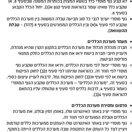
לא קבע גוף מוסדי כלל בנושא המצוין בכותרות המשנה שבסעיף 8, או
שקבע כלל שאינו עומד בהוראות סעיף קטן א(3), יחול הכלל הקבוע
בסעיף 8.
גוף מוסדי יערוך לגבי כל סוג תביעה טבלה המשווה בין מערכת הכללים
טבלת
שקבע לפי סעיף 4(א) ובין הכללים המפורטים בסעיף 8 (להלן -
ההשוואה
).
מעמד מערכת הכללים
חברה מנהלת תכלול את מערכת הכללים בתקנון הקרן שהיא מנהלת,
ולעניין חיובי חברת ביטוח יראו את מערכת הכללים כחלק מתנאי
פוליסת הביטוח.
גוף מוסדי יפעל לפי מערכת הכללים, ויראו את הכללים שקבע גוף
מוסדי לפי חוזר זה, כהוראות שניתנו לפי סעיף 2(ב) לחוק הפיקוח
ביטוח או לפי סעיף 39(ב) לחוק הפיקוח גמל, לרבות לעניין עיצום כספי.
בסעיף זה, "מערכת הכללים" – מערכת הכללים שקבע הגוף המוסדי
כאמור בסעיף 4, לרבות כללים לפי סעיף 8 שהוחלו עליו בהתאם
להוראות סעיף 4(ב).
פרסום ומסירת מערכת הכללים
גוף מוסדי יציג באתר האינטרנט שלו, באופן זמין ובולט, את מערכת
הכללים וטבלת המועדים לפי חוזר זה.
גוף מוסדי יציג באתר האינטרנט שלו העתקים ממערכות כללים קודמות
ויציין לצד כל העתק את התקופה שבה מערכת הכללים הייתה בתוקף.