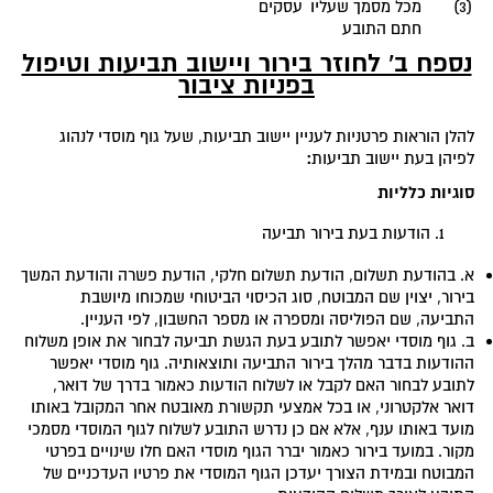
(3)
מכל מסמך שעליו
עסקים
חתם התובע
נספח ב' לחוזר בירור ויישוב תביעות וטיפול
בפניות ציבור
להלן הוראות פרטניות לעניין יישוב תביעות, שעל גוף מוסדי לנהוג
:
לפיהן בעת יישוב תביעות
סוגיות כלליות
הודעות בעת בירור תביעה
א. בהודעת תשלום, הודעת תשלום חלקי, הודעת פשרה והודעת המשך
בירור, יצוין שם המבוטח, סוג הכיסוי הביטוחי שמכוחו מיושבת
התביעה, שם הפוליסה ומספרה או מספר החשבון, לפי העניין.
ב. גוף מוסדי יאפשר לתובע בעת הגשת תביעה לבחור את אופן משלוח
ההודעות בדבר מהלך בירור התביעה ותוצאותיה. גוף מוסדי יאפשר
לתובע לבחור האם לקבל או לשלוח הודעות כאמור בדרך של דואר,
דואר אלקטרוני, או בכל אמצעי תקשורת מאובטח אחר המקובל באותו
מועד באותו ענף, אלא אם כן נדרש התובע לשלוח לגוף המוסדי מסמכי
מקור. במועד בירור כאמור יברר הגוף מוסדי האם חלו שינויים בפרטי
המבוטח ובמידת הצורך יעדכן הגוף המוסדי את פרטיו העדכניים של