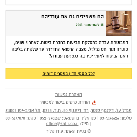
הם משפילים גם את עובדיהם
15 לאוקטובר 2013
המבוטחת עבדה כמסלקת תביעות בחברת ביטוח. לאחר 5 שנים,
פוטרה תוך יחס מזלזל. מצבה הרפואי התדרדר עד שלקתה בליבה.
האם הביטוח לאומי יכיר בה כנפגעת עבודה?
לכל פסקי הדין במקרים דומים
הצהרת נגישות
הורדת כרטיס ביקור למכשיר
מגדל על, דיזנגוף סנטר, רח' דיזנגוף 50
, ת.ד.
11228
,
תל אביב-יפו
6111102
טלפון:
03-5176626
|
פנו אלינו בווטסאפ:
052-3781619
|
פקס:
03-5177078
|
מייל:
office@kalir.co.il
© בניית האתר:
עידו קליר