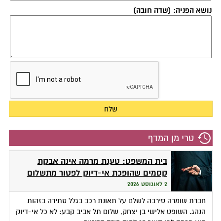
נושא הפניה: (שדה חובה)
טרי מן המדף
בית המשפט: טענת מרמה אינה אבקת
קסמים שהופכת אי-דיוק לפטור מתשלום
2 לאוגוסט 2026
חברת שומרה סירבה לשלם על תאונת רכב בגלל סתירה בזהות
הנהג. השופט אלישי בן יצחק, שלום תל אביב קבע: לא כל אי-דיוק