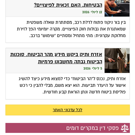
הבטיחות. האם זכאית לפיצויים?
12 ליולי 2026
בין בור ניקוז פתוח לדלת רכב, מסתתרת שאלה משפטית
שמאתגרת את גבולות חוק הפיצויים. מקרה יומיומי הפך לזירת
מחלוקת עקרונית: מתי מתחיל ומסתיים "שימוש" ברכב.
אזרח ותיק ביקש מידע מהר הביטוח. סוכנות
הביטוח גבתה מחשבונו פרמיות
5 ליולי 2026
אזרח ותיק, נכנס ל"הר הביטוח" כדי למצוא מידע כיצד להשיג
אישור על היעדר תביעות. הוא יצא משם, מבלי להבין כי רכש
פוליסת ביטוח חדשה ונתן הוראת קבע חודשית.
לכל עדכוני האתר
פסקי דין במקרים דומים