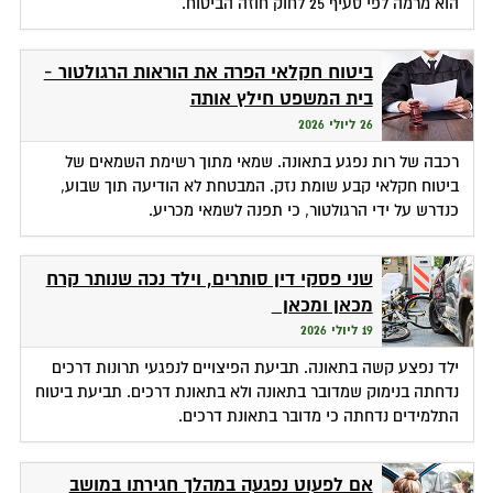
הוא מרמה לפי סעיף 25 לחוק חוזה הביטוח.
ביטוח חקלאי הפרה את הוראות הרגולטור -
בית המשפט חילץ אותה
26 ליולי 2026
רכבה של רות נפגע בתאונה. שמאי מתוך רשימת השמאים של
ביטוח חקלאי קבע שומת נזק. המבטחת לא הודיעה תוך שבוע,
כנדרש על ידי הרגולטור, כי תפנה לשמאי מכריע.
שני פסקי דין סותרים, וילד נכה שנותר קרח
מכאן ומכאן
19 ליולי 2026
ילד נפצע קשה בתאונה. תביעת הפיצויים לנפגעי תרונות דרכים
נדחתה בנימוק שמדובר בתאונה ולא בתאונת דרכים. תביעת ביטוח
התלמידים נדחתה כי מדובר בתאונת דרכים.
אם לפעוט נפגעה במהלך חגירתו במושב