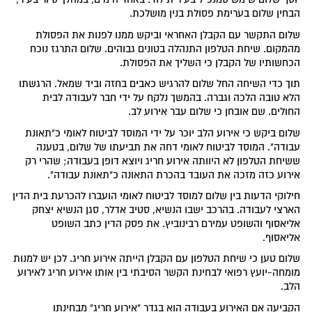
הבחין שלום בערימת פסולת בנין מושלכת.
שלום התקשר עם הקבלן האחראי וביקש ממנו לפנות את הפסולת
מהמקום. שיחת הטלפון התנהלה בטונים גבוהים. שלום התרגז נוכח
הכחשותיו של הקבלן כי השליך את הפסולת.
תוך כדי השיחה החל שלום להרגיש כאבים בחזה וביד שמאל. הרגשתו
הלא טובה הלכה וגברה. בהמשך נלקח על ידי חבר לעבודה לבית
החולים. שם אובחן כי שלום עבר אירוע לב.
שלום ביקש כי אירוע הלב יוכר על ידי המוסד לביטוח לאומי כ"תאונת
עבודה". המוסד לביטוח לאומי דחה את תביעתו של שלום, בטענה
ששיחת הטלפון לא היוותה אירוע חריג ויוצא דופן בעבודה; שהרי רק
אירוע כזה מזכה את העובד בהכרת התאונה כ"תאונת עבודה".
חילוקי הדעות בין שלום למוסד לביטוח לאומי הועברו להכרעת בית הדין
הארצי לעבודה. בהרכב ישבו הנשיא, סטיב אדלר, סגן הנשיא יצחק
אליאסוף והשופט עמירם רבינוביץ. את פסק הדין כתב השופט
אליאסוף.
שלום טען כי שיחת הטלפון עם הקבלן הייתה אירוע חריג. לכן יש למנות
מומחה-יועץ רפואי לבחינת הקשר הסיבתי בין אותו אירוע חריג לאירוע
הלב.
הקביעה אם האירוע בעבודה הוא בגדר "אירוע חריג" מבחינתו