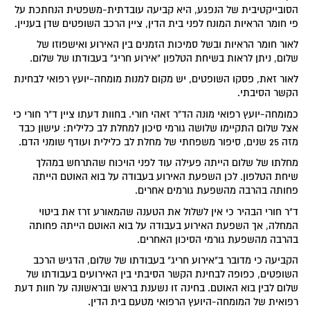
הסובייקטיבית של הנפגע, היא קביעה עובדתית-משפטית הנחתכת על
פי חומר הראיות המונח לפני בית הדין, ציין הרכב השופטים שדן בעניין.
לאור חומר הראיות ובשל סמיכות הזמנים בין האירוע ואישפוזו של
שלום, ניתן לראות בשיחת הטלפון "אירוע חריג" בעבודתו של שלום.
לאור זאת, פסקו השופטים, יש מקום למנות מומחה-יועץ רפואי לבחינת
הקשר הסיבתי.
כמומחה-יועץ רפואי מונה הד"ר זאהי חורי. בחוות דעתו ציין ד"ר חורי כי
אצל שלום התקיימו שלושה גורמי סיכון למחלת לב כלילית: עישון כבד
מזה 25 שנים, סיפור משפחתי של מחלת לב כלילית ועודף שומני הדם.
מחלתו של שלום הייתה פעילה עוד לפני הויכוח שהתרחש במהלך
שיחת הטלפון. לכן השפעת האירוע בעבודה על בוא האוטם הייתה
פחותה בהרבה מהשפעת גורמים אחרים.
ד"ר חורי הבהיר כי אין לשלול את הטענה שהמאורע זרז את ביטוי
המחלה, אך השפעת האירוע בעבודה על בוא האוטם הייתה פחותה
בהרבה מהשפעת גורמי הסיכון האחרים.
הקביעה כי מדובר ב"אירוע חריג" בעבודתו של שלום, הדגיש הרכב
השופטים, כפופה לבחינת הקשר הסיבתי בין האירועים בעבודתו של
שלום לבין בוא האוטם. בחינה זו נשענת בראש ובראשונה על חוות דעת
רפואית של המומחה-היועץ הרפואי מטעם בית הדין.