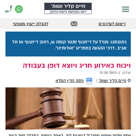
חיים קליר ושות'
ייצוג בתביעות ביטוח ונזיקין
רישום לעדכונים
לקבלת ייעוץ משפטי
כתובתנו: מגדל על דיזנגוף סנטר קומה 16, רחוב דיזנגוף 50 תל
אביב. דרכי ההגעה בתפריט "אודותינו".
ויכוח כאירוע חריג ויוצא דופן בעבודה
עודכן ב-
15/08/2000
©
חיים קליר ושות'
פסק הדין המלא
יוסף שלום שימש סמנכ"ל בעירית לוד. באחד הימים, במהלך סיור בעיר,