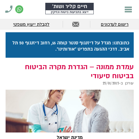
חיים קליר ושות'
ייצוג בתביעות ביטוח ונזיקין
רישום לעדכונים
לקבלת ייעוץ משפטי
כתובתנו: מגדל על דיזנגוף סנטר קומה 16, רחוב דיזנגוף 50 תל
אביב. דרכי ההגעה בתפריט "אודותינו".
עמדת ממונה – הגדרת מקרה הביטוח
בביטוח סיעודי
עודכן ב-
25/01/2015
מדינת ישראל