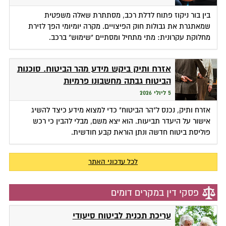
בין בור ניקוז פתוח לדלת רכב, מסתתרת שאלה משפטית
שמאתגרת את גבולות חוק הפיצויים. מקרה יומיומי הפך לזירת
מחלוקת עקרונית: מתי מתחיל ומסתיים "שימוש" ברכב.
אזרח ותיק ביקש מידע מהר הביטוח. סוכנות
הביטוח גבתה מחשבונו פרמיות
5 ליולי 2026
אזרח ותיק, נכנס ל"הר הביטוח" כדי למצוא מידע כיצד להשיג
אישור על היעדר תביעות. הוא יצא משם, מבלי להבין כי רכש
פוליסת ביטוח חדשה ונתן הוראת קבע חודשית.
לכל עדכוני האתר
פסקי דין במקרים דומים
עריכת תכנית לביטוח סיעודי