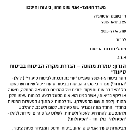
משרד האוצר- אגף שוק ההון, ביטוח וחיסכון
ה' בשבט התשע"ה
25 בינואר 2015
שה. 2015-2776
לכבוד
מנהלי חברות הביטוח
א.ג.נ,
הנדון: עמדת ממונה – הגדרת מקרה הביטוח בביטוח
סיעודי
חוזר ביטוח 2013-1-5 שעניינו "עריכת תכנית לביטוח סיעודי" ( להלן-
החוזר
"
") מגדיר כי מקרה הביטוח בביטוח סיעודי יכול שיתרחש כאשר
חל "מצב בריאות ותפקוד ירודים של המבוטח כתוצאה ממחלה, תאונה
או ליקוי בריאותי, אשר בגינו הוא אינו מסוגל לבצע בכוחות עצמו חלק
מהותי (לפחות 50% מהפעולה), של לפחות X מתוך 6 הפעולות המנויות
בחוזר". החוזר מונה ומגדיר שש פעולות: לקום ולשכב, להתלבש
ולהתפשט, להתרחץ, לאכול ולשתות, לשלוט על סוגרים וניידות (להלן-
הפעולה
הפעולות
"
" וכולן יחד - "
").
מביקורות שערך אגף שוק ההון, ביטוח וחיסכון ומבירור פניות ציבור,