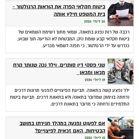
ביטוח חקלאי הפרה את הוראות הרגולטור -
בית המשפט חילץ אותה
26 ליולי 2026
רכבה של רות נפגע בתאונה. שמאי מתוך רשימת השמאים של
ביטוח חקלאי קבע שומת נזק. המבטחת לא הודיעה תוך שבוע,
כנדרש על ידי הרגולטור, כי תפנה לשמאי מכריע.
שני פסקי דין סותרים, וילד נכה שנותר קרח
מכאן ומכאן
19 ליולי 2026
ילד נפצע קשה בתאונה. תביעת הפיצויים לנפגעי תרונות דרכים
נדחתה בנימוק שמדובר בתאונה ולא בתאונת דרכים. תביעת ביטוח
התלמידים נדחתה כי מדובר בתאונת דרכים.
אם לפעוט נפגעה במהלך חגירתו במושב
הבטיחות. האם זכאית לפיצויים?
12 ליולי 2026