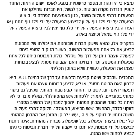
נמצא כי היו נהוגות מספר פרשנויות בנוגע לאופן יישום הוראות החוזר
לעניין הגדרת מקרה הביטוח. כך למשל, היו חברות שחילקו את
הפעולות לתתי פעולות משנה, כגון באמצעות הפרדה בין ביצוע
הפעולה על ידי פלג גוף עליון לביצוע הפעולה על ידי פלג גוף תחתון או
הפרדה בין ביצוע הפעולה על ידי פלג גוף ימין לבין ביצוע הפעולה על
ידי פלג גוף שמאל וכיוצא באלה.
במקרים אלו, נמצא שישנן חברות שבוחנות את יכולתו של המבוטח
לבצע את כל אחת מפעולות המשנה, כאשר הניקוד הסופי ביחס
לפעולה עצמה ניתן על דרך של שקלול יכולת המבוטח ביחס לכל אחת
מפעולות המשנה, וכך, הבחינה האם המבוטח מסוגל לבצע בכוחות
עצמו את הפעולה, נעשית שלא באופן תכליתי.
התכלית שבבסיס שיטת קביעת הזכאות על דרך של בחינת ADL, היא
לבחון האם מבוטח מסוגל, או לא, לבצע בכוחות עצמו את פעולות
תפקודי היום-יום. לשם כך, החוזר קבע מבחן מהותי, שקיבל גם ביטוי
כמותי בסוגריים, לאמור: "(לפחות 50% מהפעולה)". מאליו מובן, כי לא
היתה כל כוונה שהמבחן המהותי יהפוך למבחן של תחשיב מספרי
דווקני בלבד, המחשב "50% מביצוע הפעולה". חלוקה לתתי פעולות
משנה ותחשיב דווקני על פיהן, עשוי לרוקן מתוכן את המבחן המהותי
של יכולת ביצוע הפעולה. ככל שפעולה, מבחינה מהותית, אינה ניתנת
לביצוע על ידי מבוטח, לא יתכן כי ייקבע על ידי חברת הביטוח כי ניתן
לבצע לפחות 50% ממנה.