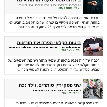
אבקת קסמים שהופכת אי-דיוק
2 לאוגוסט 2026
לפטור מתשלום
חברת שומרה סירבה לשלם על תאונת רכב בגלל סתירה
בזהות הנהג. השופט אלישי בן יצחק, שלום תל אביב קבע: לא
כל אי-דיוק הוא מרמה לפי סעיף 25 לחוק חוזה הביטוח.
ביטוח חקלאי הפרה את הוראות
הרגולטור - בית המשפט חילץ אותה
26 ליולי 2026
רכבה של רות נפגע בתאונה. שמאי מתוך רשימת השמאים של
ביטוח חקלאי קבע שומת נזק. המבטחת לא הודיעה תוך
שבוע, כנדרש על ידי הרגולטור, כי תפנה לשמאי מכריע.
שני פסקי דין סותרים, וילד נכה
שנותר קרח מכאן ומכאן
19 ליולי 2026
ילד נפצע קשה בתאונה. תביעת הפיצויים לנפגעי תרונות