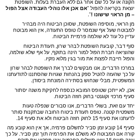
הקונה או על כל שם אחר גם ללא העברת בעלות. השופטת
יוצאת בקריאה להפול "
אם אכן אלו נוהלי העבודה אצל הפול
– מן הראוי שישונו !
".
מן הראוי, מוסיפה השופטת, שסוכן הביטוח היה מבהיר
למבוטח שעל אף שנמסר לו טופס התעודה, אין הוא מבוטח
עדיין כל עוד לא שולמה פרמיית הביטוח.
סוף דבר, קובעת השופטת לבהר שרון, תעודת הביטוח
שהוציאה חברת הפול למור הינה בתוקף, על אף שלא שולמה,
והפול חייבת לפצות את מור בגין מלוא נזקיו.
במרכז הדברים, אנו מבקשים לברך את השופטת לבהר שרון
על כך שהעזה להטיל ספק בהנחות שגויות שהסתננו לתודעתנו
המשפטית, מבלי שנחוש בסתירה המונחת ביסודן.
אכן, לא ייתכן שטופס המובא כנספח לחקיקת משנה יסתור
סעיף מרכזי וקוגנטי בחוק חוזה הביטוח.
יחד עם זאת, בשולי הדברים, אנו סבורים שנפלה טעות
משפטית קטנה. טופס תעודת ביטוח החובה שבתקנות סותר
לדעתנו את סעיף 15 לחוק חוזה הביטוח ולא את סעיף 14.
סעיף 14 קובע זמן סביר לתשלום פרמיה, אך אין הוא קובע מה
קורה אם המבוטח לא משלם את הפרמיה תוך זמן סביר. על כך