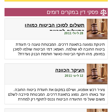
פסקי דין במקרים דומים
תשלום לסוכן הביטוח כמוהו
כתשלום למבטח
28 ליולי 2011
תינוקת נפגעה בתאונת דרכים. המבטחת טענה כי תעודת
ביטוח החובה לא שולמה. האמא: דמי הביטוח שולמו לסוכן
במזומן. מהו תוקף הביטוח כאשר חותמת הבנק נעדרת?
העיקר הכוונה
12 ליוני 2011
צעיר רכש אופנוע, ושילם במקום את תעודת ביטוח החובה.
עוד באותו היום, נפגע בתאונת דרכים. המבטחת סירבה לשלם
משום שעל פי התעודה הביטוח נכנס לתוקף רק למחרת