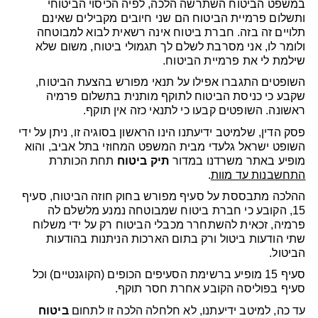
במשפט הביטוח השתרשה הלכה, לפיה הכיסוי הביטוחי
ותשלום פרמיית הביטוח הם שני חיובים מקבילים שאינם
תלויים זה בזה. חברת ביטוח אינה רשאית לבוא למבוטחה
ולומר לו, אני מסרבת לשלם לך תגמולי ביטוח, משום שלא
שילמת לי את פרמיית הביטוח.
השופטים התגברו אפילו על תנאי מפורש בהצעת הביטוח,
שקבע כי כניסת הביטוח לתוקף מותנית בתשלום פרמיה
ראשונה. השופטים קבעו כי לתנאי כזה אין תוקף.
פסק הדין, שלמיטב ידיעתנו הינו הראשון בסוגיה זו, ניתן על ידי
השופט ישראל גלעדי מבית המשפט המחוזי בתל אביב, והוא
מופיע באתר משרדנו במדור
תיק ביטוח
תחת הכותרת
התחשבנות עד מוות
.
ההלכה מתבססת על סעיף מפורש בחוק חוזה הביטוח, סעיף
15, הקובע כי חברת ביטוח שמבוטחה נמנע מלשלם לה
פרמיה, זכאית להשתחרר מכבלי הביטוח רק על ידי משלוח
שתי הודעות ביטול ורק בתום הארכות הניתנות בהודעות
הביטול.
סעיף 15 מופיע ברשימת הסעיפים הכופים (הקוגנטיים) וכל
סעיף בפוליסה הקובע אחרת חסר תוקף.
עד כה, למיטב ידיעתנו, לא חלחלה הלכה זו לתחום
ביטוח