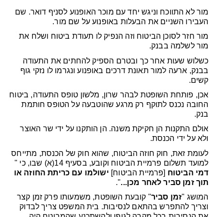
מור לא התווכח וניגש יחד עם מוכר האופנוע לסניף דואר. שם
העבירו השניים את הבעלות באופנוע על שם מור.
מור חזר לסוכן הביטוח וזה הנפיק לו תעודת ביטוח ושלח את
מור לשלמה בבנק.
כשלוש שעות אחר כך ובטרם הספיק להחתים את התעודה
בבנק, ארעה למור תאונת דרכים באופנוע ונגרמו לו נזקי גוף
קשים.
אכן, פותחת השופטת לבהר שרון, מלשון טופס התעודה, ביטוח
החובה נכנס לתוקף רק מרגע שהוטבעה על הטופס חותמת
בנק.
אולם התקנות הן חקיקת משנה. הן הותקנו על ידי שר האוצר
ולא על ידי הכנסת.
לעומת זאת, חוק חוזה הביטוח, שהוא חוק של הכנסת, מתייחס
למועד תשלום פרמיית הביטוח וקובע, בסעיף 14(א) שבו, כי "
דמי הביטוח
[פרמיית הביטוח]
ישולמו עם כריתת החוזה או
תוך זמן סביר לאחר מכן...
".
המושג "
זמן סביר
" קובעת השופטת, משמעותו פרק זמן קצר
וצריך להתפרש בהתאם לנסיבות. בית המשפט צריך לבדוק
את הנסיבות בכל מקרה לגופו ולהשתכנע שהמבוטח היה