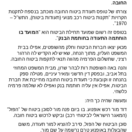
החובה
.
צורתו של טופס תעודת ביטוח החובה מוכתב בנספח לתקנות
הקרויות "תקנות ביטוח רכב מנועי (תעודות ביטוח), התש"ל –
1970".
בטופס זה רשום שמועד תחילת הביטוח הוא "
המועד בו
הוחתמה התעודה בחותמת הבנק
".
מכאן יצאו חברות הביטוח וחלק מהשופטים, אפילו בבית
המשפט העליון, מתוך הנחה, שאיש לא הקדיש לה הרהור
רציני, שתשלום הפרמיה מהווה תנאי לתקפות ביטוח החובה.
והנה באה השופטת רות לבהר שרון, מבית המשפט המחוזי
בתל אביב, ובפסק דין חדשני ומאיר עיניים, מטילה ספק
בהנחה זו וקובעת כי תעודת ביטוח החובה מחייבת את חברת
הביטוח, אפילו אין עליה חותמת בנק ואפילו לא שולמה פרמיה
כלשהי.
ומעשה שהיה כך היה:
דוד מור רכש אופנוע. בו ביום פנה מור לסוכן ביטוח של "הפול"
(המאגר הישראלי לביטוחי רכב) וביקש לרכוש ביטוח חובה.
סוכן הביטוח של הפול, סירב להוציא למור תעודה, משום
שהבעלות באופנוע טרם נרשמה על שם מור.