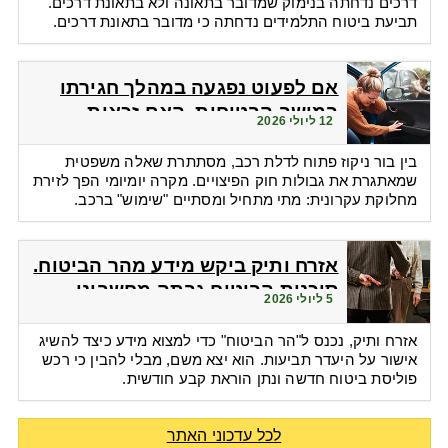
דרכים נדחתה בנימוק שמדובר בתאונה ולא בתאונת דרכים.
תביעת ביטוח התלמידים נדחתה כי מדובר בתאונת דרכים.
אם לפעוט נפגעה במהלך חגירתו
במושב הבטיחות. האם זכאית
12 ליולי 2026
לפיצויים?
בין בור ניקוז פתוח לדלת רכב, מסתתרת שאלה משפטית
שמאתגרת את גבולות חוק הפיצויים. מקרה יומיומי הפך לזירת
מחלוקת עקרונית: מתי מתחיל ומסתיים "שימוש" ברכב.
אזרח ותיק ביקש מידע מהר הביטוח.
סוכנות הביטוח גבתה מחשבונו
5 ליולי 2026
פרמיות
אזרח ותיק, נכנס ל"הר הביטוח" כדי למצוא מידע כיצד להשיג
אישור על היעדר תביעות. הוא יצא משם, מבלי להבין כי רכש
פוליסת ביטוח חדשה ונתן הוראת קבע חודשית.
לכל עדכוני האתר