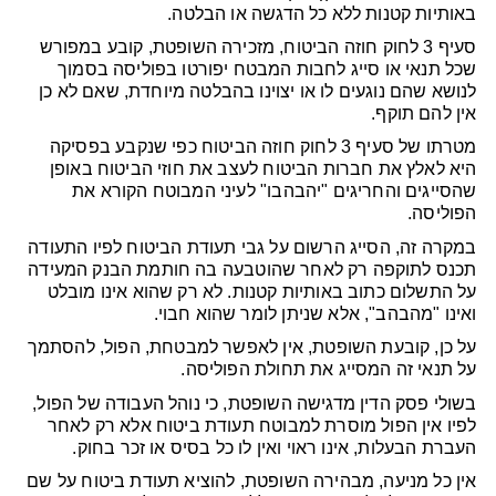
באותיות קטנות ללא כל הדגשה או הבלטה.
סעיף 3 לחוק חוזה הביטוח, מזכירה השופטת, קובע במפורש
שכל תנאי או סייג לחבות המבטח יפורטו בפוליסה בסמוך
לנושא שהם נוגעים לו או יצוינו בהבלטה מיוחדת, שאם לא כן
אין להם תוקף.
מטרתו של סעיף 3 לחוק חוזה הביטוח כפי שנקבע בפסיקה
היא לאלץ את חברות הביטוח לעצב את חוזי הביטוח באופן
שהסייגים והחריגים "יהבהבו" לעיני המבוטח הקורא את
הפוליסה.
במקרה זה, הסייג הרשום על גבי תעודת הביטוח לפיו התעודה
תכנס לתוקפה רק לאחר שהוטבעה בה חותמת הבנק המעידה
על התשלום כתוב באותיות קטנות. לא רק שהוא אינו מובלט
ואינו "מהבהב", אלא שניתן לומר שהוא חבוי.
על כן, קובעת השופטת, אין לאפשר למבטחת, הפול, להסתמך
על תנאי זה המסייג את תחולת הפוליסה.
בשולי פסק הדין מדגישה השופטת, כי נוהל העבודה של הפול,
לפיו אין הפול מוסרת למבוטח תעודת ביטוח אלא רק לאחר
העברת הבעלות, אינו ראוי ואין לו כל בסיס או זכר בחוק.
אין כל מניעה, מבהירה השופטת, להוציא תעודת ביטוח על שם