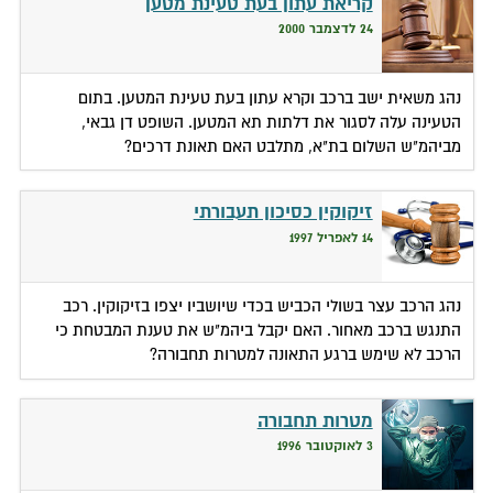
קריאת עתון בעת טעינת מטען
24 לדצמבר 2000
נהג משאית ישב ברכב וקרא עתון בעת טעינת המטען. בתום
הטעינה עלה לסגור את דלתות תא המטען. השופט דן גבאי,
מביהמ"ש השלום בת"א, מתלבט האם תאונת דרכים?
זיקוקין כסיכון תעבורתי
14 לאפריל 1997
נהג הרכב עצר בשולי הכביש בכדי שיושביו יצפו בזיקוקין. רכב
התנגש ברכב מאחור. האם יקבל ביהמ"ש את טענת המבטחת כי
הרכב לא שימש ברגע התאונה למטרות תחבורה?
מטרות תחבורה
3 לאוקטובר 1996