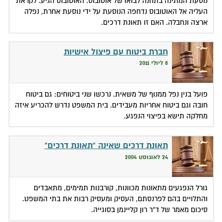
נוסעת המתינה בתחנה לבואו של אוטובוס. האוטובוס הגיע. לקראת
העליה אל האוטובוס נדחפה הנוסעת על ידי נוסעת אחרת, נפלה
ארצה ונחבלה. האם זו תאונת דרכים.
חברת ביטוח עם פיצול אישיות
8 ליולי 2011
פועל בנין נפל ממנוף של משאית. נרכשו שני ביטוחים: גם ביטוח
חובה וגם ביטוח אחריות מעבידים. בית המשפט נדרש להכריע איזה
מחלקה תישא בפיצוי הנפגע.
תאונת דרכים שאינה "תאונת דרכים"
24 לאוגוסט 2004
גורל הנפגעים מתאונות מכוונות, קורבנות תמימים, מתאבדים
והתלויים בהם לפרנסתם, העסיק ומעסיק רבות את בתי המשפט.
סיכום מאמר של ד"ר רון קליינמן בסוגייה.