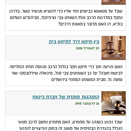
עובד על מטאטא כבישים חזר אליו כדי להוציא מכשיר קשר. בדרכו
נתקל במדרגות הרכב ונפל.השופט צבי גורפינקל, מביהמ"ש השלום
בת"א, דן האם מדובר בתאונת דרכים?
בין תיקון דרך לתיקון בית
23 לאפריל 2001
האם פגיעה תוך כדי תיקון תקר בגלגל הרכב מכוסה תחת הפוליסה
לביטוח חובה? על כך השופטים צבי סגל, מיכאלה שידלובסקי-אור
ומשה גל, מבית המשפט המחוזי בירושלים
התנהגות סותרת של חברת ביטוח
16 לדצמבר 1998
עובד נפגע כשנהג על מחפרון. האם מחפרון נחשב לרכב מנועי
הנכלל בהגדרת הבסיסית של מושג זה בחוק הפיצויים לנפגעי